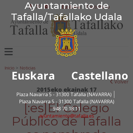
Ayuntamiento de Tafa
Ayuntamiento de
Ir al contenido
Euskara
Castellano
facebook
twitter
youtube
Tafalla/Tafallako Udala
Bilatu:
Inicio
>
Noticias
Euskara
Castellano
Volver
2015eko ekainak 17
Plaza Navarra 5 - 31300 Tafalla (NAVARRA)
Plaza Navarra 5 - 31300 Tafalla (NAVARRA)
[:es]El Colegio
948 70 18 11
ayuntamiento@tafalla.es
Público de Tafalla