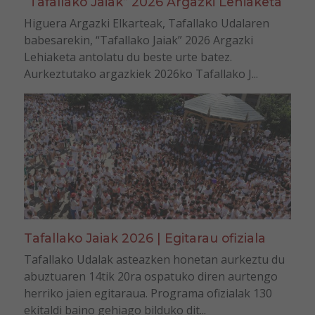
“Tafallako Jaiak” 2026 Argazki Lehiaketa
Higuera Argazki Elkarteak, Tafallako Udalaren
babesarekin, “Tafallako Jaiak” 2026 Argazki
Lehiaketa antolatu du beste urte batez.
Aurkeztutako argazkiek 2026ko Tafallako J...
Tafallako Jaiak 2026 | Egitarau ofiziala
Tafallako Udalak asteazken honetan aurkeztu du
abuztuaren 14tik 20ra ospatuko diren aurtengo
herriko jaien egitaraua. Programa ofizialak 130
ekitaldi baino gehiago bilduko dit...