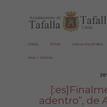
Ayuntamiento de Tafa
Ir al contenido
Udala
Kirola
Lekua eta Jendea
Bilatu:
Inicio
>
Noticias
20
[:es]Finalm
adentro”, de