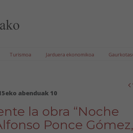
lla/Tafallako Udala
Turismoa
Jarduera ekonomikoa
Gaurkotas
15eko abenduak 10
ente la obra “Noche
 Alfonso Ponce Gómez