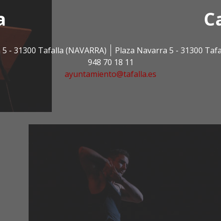
a
C
 5 - 31300 Tafalla (NAVARRA)
Plaza Navarra 5 - 31300 Taf
948 70 18 11
ayuntamiento@tafalla.es