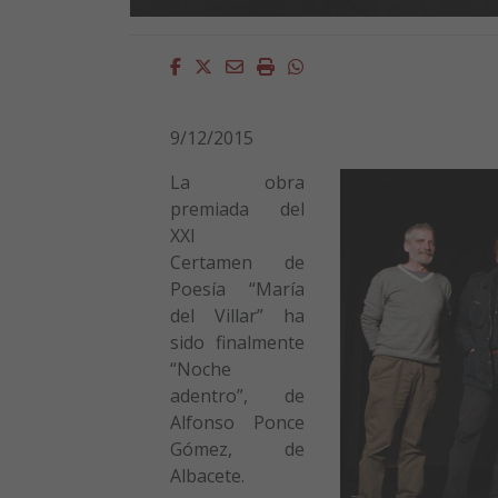
Facebook
Twitter
Email
Imprimir
Whatsapp
9/12/2015
La obra
premiada del
XXI
Certamen de
Poesía “María
del Villar” ha
sido finalmente
“Noche
adentro”, de
Alfonso Ponce
Gómez, de
Albacete.