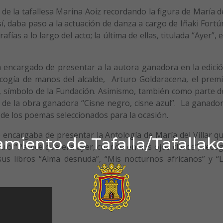
de la tafallesa Marina Aoiz recordando la figura de María d
sí, daba paso a la actuación de danza a cargo de Iñaki Fortú
ías a lo largo del acto; la última de ellas, titulada “Ayer”, 
 encargado de presentar a la autora ganadora en la edici
recogía de manos del alcalde, Arturo Goldaracena, el prem
, símbolo de la Fundación. Asimismo, también como parte d
 de la obra ganadora “Cisne negro, cisne azul”. La ganado
 de los poemas seleccionados para la ocasión.
 encargaba de presentar la Antología de María del Villar q
miento de Tafalla/Tafallak
ítulo “Parece que era ayer, cuando en mis ojos claros”, reco
s libros “Alma desnuda”, “Mis nocturnos africanos” y “