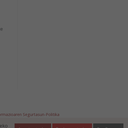
te
ormazioaren Segurtasun-Politika
afalla.es
teko