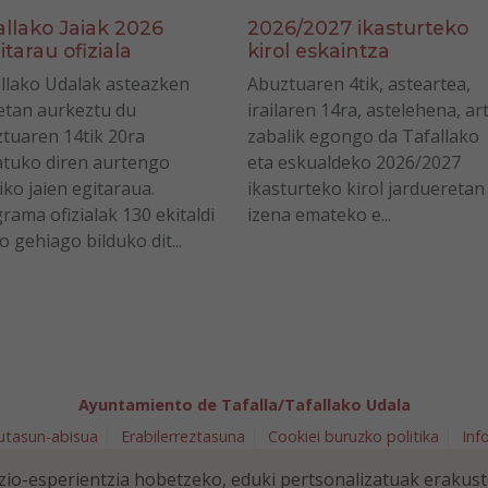
allako Jaiak 2026
2026/2027 ikasturteko
itarau ofiziala
kirol eskaintza
llako Udalak asteazken
Abuztuaren 4tik, asteartea,
tan aurkeztu du
irailaren 14ra, astelehena, ar
tuaren 14tik 20ra
zabalik egongo da Tafallako
tuko diren aurtengo
eta eskualdeko 2026/2027
iko jaien egitaraua.
ikasturteko kirol jardueretan
rama ofizialak 130 ekitaldi
izena emateko e...
o gehiago bilduko dit...
Ayuntamiento de Tafalla/Tafallako Udala
utasun-abisua
Erabilerreztasuna
Cookiei buruzko politika
Inf
arra 5 - 31300 Tafalla (NAVARRA)
948 70 18 11
ayuntamiento@t
io-esperientzia hobetzeko, eduki pertsonalizatuak erakus