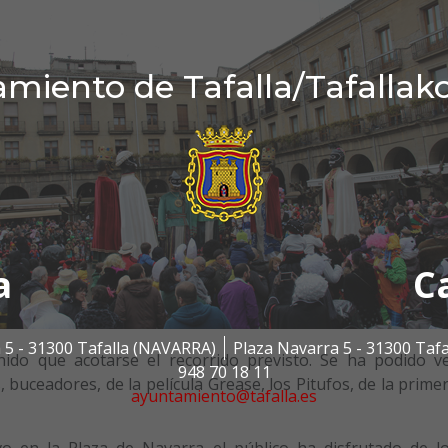
miento de Tafalla/Tafallak
a
C
 5 - 31300 Tafalla (NAVARRA)
Plaza Navarra 5 - 31300 Taf
ido que acotarse el recorrido previsto. Se ha podido v
948 70 18 11
s, buceadores, de la película Grease, los Pitufos, de la prime
ayuntamiento@tafalla.es
evo en la Plaza de Navarra el público ha disfrutado de l