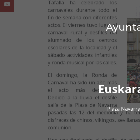
Tafalla ha celebrado los
Youtube
carnavales durante todo el
fin de semana con diferentes
Ayunta
actos. El viernes tuvo lugar el
carnaval rural y desfiles del
alumnado de los centros
escolares de la localidad y el
sábado actividades infantiles
y ronda musical por las calles.
El domingo, la Ronda de
Carnaval ha sido un año más
Euskar
el acto más destacado.
Debido a la lluvia el desfile
salía de la Plaza de Navarra
Plaza Navarra
pasadas las 12 del mediodía y ha ten
disfraces de chinos, vikingos, sevillana
comunión…
Una vez finalizado el desfile, de nu