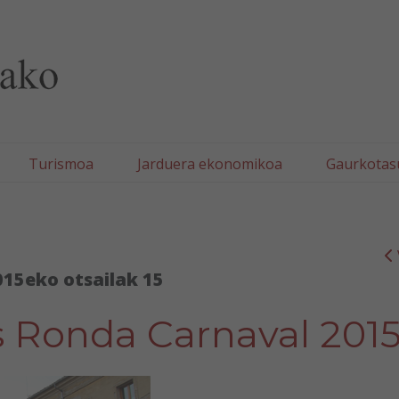
lla/Tafallako Udala
Turismoa
Jarduera ekonomikoa
Gaurkotas
015eko otsailak 15
s Ronda Carnaval 201