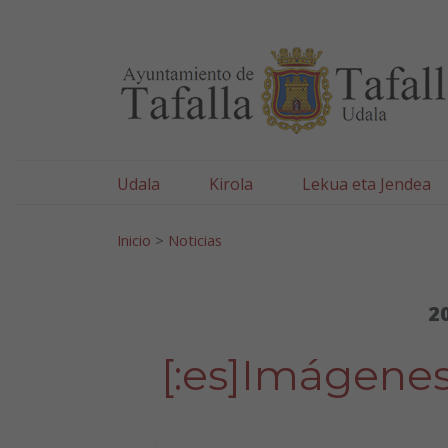
Ayuntamiento de Tafa
Ir al contenido
Udala
Kirola
Lekua eta Jendea
Bilatu:
Inicio
>
Noticias
2
[:es]Imágene