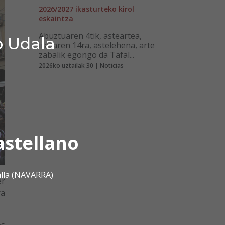
2026/2027 ikasturteko kirol
eskaintza
Abuztuaren 4tik, asteartea,
o Udala
irailaren 14ra, astelehena, arte
zabalik egongo da Tafal...
2026ko uztailak 30 | Noticias
astellano
alla (NAVARRA)
er
ra
os