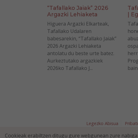
“Tafallako Jaiak” 2026
Taf
Argazki Lehiaketa
| Eg
Higuera Argazki Elkarteak,
Tafa
Tafallako Udalaren
hone
babesarekin, “Tafallako Jaiak”
abuz
2026 Argazki Lehiaketa
ospa
antolatu du beste urte batez.
herr
Aurkeztutako argazkiek
Prog
2026ko Tafallako J...
bain
Legezko Abisua
Pribat
Plaza Nav
Cookieak erabiltzen ditugu gure webgunean zure nabigaz