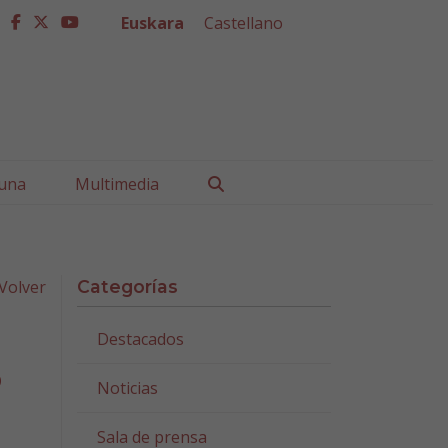
Euskara
Castellano
facebook
twitter
youtube
Buscar
una
Multimedia
Volver
Categorías
Destacados
5
Noticias
Sala de prensa