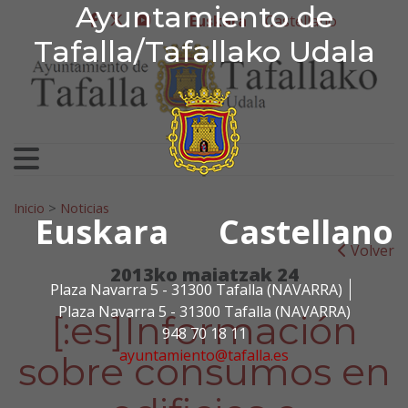
Ayuntamiento de Tafa
Ayuntamiento de
Ir al contenido
Euskara
Castellano
facebook
twitter
youtube
Tafalla/Tafallako Udala
Bilatu:
Inicio
>
Noticias
Euskara
Castellano
Volver
2013ko maiatzak 24
Plaza Navarra 5 - 31300 Tafalla (NAVARRA)
Plaza Navarra 5 - 31300 Tafalla (NAVARRA)
[:es]Información
948 70 18 11
ayuntamiento@tafalla.es
sobre consumos en