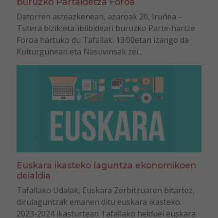
buruzko Partaidetza Foroa
Datorren asteazkenean, azaroak 20, Iruñea –
Tutera bizikleta-ibilbideari buruzko Parte-hartze
Foroa hartuko du Tafallak. 13:00etan izango da
Kulturgunean eta Nasuvinsak zei...
Euskara ikasteko laguntza ekonomikoen
deialdia
Tafallako Udalak, Euskara Zerbitzuaren bitartez,
dirulaguntzak emanen ditu euskara ikasteko.
2023-2024 ikasturtean Tafallako helduei euskara