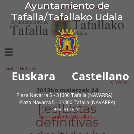
Ayuntamiento de Tafa
Ayuntamiento de
Ir al contenido
Euskara
Castellano
facebook
twitter
youtube
Tafalla/Tafallako Udala
Bilatu:
Inicio
>
Noticias
Euskara
Castellano
Volver
2013ko maiatzak 24
Plaza Navarra 5 - 31300 Tafalla (NAVARRA)
Plaza Navarra 5 - 31300 Tafalla (NAVARRA)
[:es]Listas
948 70 18 11
ayuntamiento@tafalla.es
definitivas