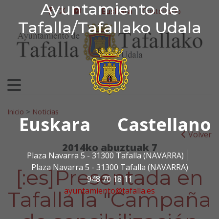
Ayuntamiento de Tafa
Ayuntamiento de
Ir al contenido
Euskara
Castellano
facebook
twitter
youtube
Tafalla/Tafallako Udala
Bilatu:
Inicio
>
Noticias
Euskara
Castellano
Volver
2014ko abuztuak 7
Plaza Navarra 5 - 31300 Tafalla (NAVARRA)
Plaza Navarra 5 - 31300 Tafalla (NAVARRA)
[:es]Presentada en
948 70 18 11
ayuntamiento@tafalla.es
Tafalla la "Campaña