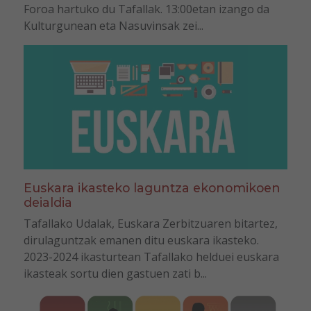
Foroa hartuko du Tafallak. 13:00etan izango da
Kulturgunean eta Nasuvinsak zei...
Euskara ikasteko laguntza ekonomikoen
deialdia
Tafallako Udalak, Euskara Zerbitzuaren bitartez,
dirulaguntzak emanen ditu euskara ikasteko.
2023-2024 ikasturtean Tafallako helduei euskara
ikasteak sortu dien gastuen zati b...