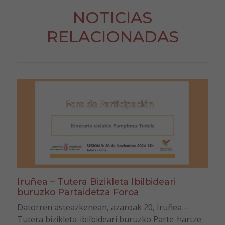
NOTICIAS
RELACIONADAS
Iruñea – Tutera Bizikleta Ibilbideari
buruzko Partaidetza Foroa
Datorren asteazkenean, azaroak 20, Iruñea –
Tutera bizikleta-ibilbideari buruzko Parte-hartze