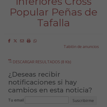
inferiores Cross
Popular Peñas de
Tafalla
Facebook
Twitter
Email
Imprimir
Whatsapp
Tablón de anuncios
DESCARGAR RESULTADOS (8 Kb)
¿Deseas recibir
notificaciones si hay
cambios en esta noticia?
Tu email