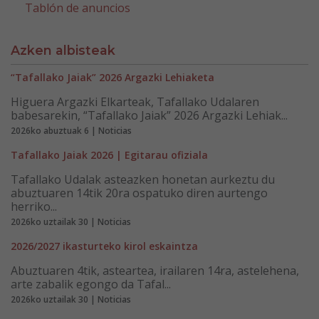
Tablón de anuncios
Azken albisteak
“Tafallako Jaiak” 2026 Argazki Lehiaketa
Higuera Argazki Elkarteak, Tafallako Udalaren
babesarekin, “Tafallako Jaiak” 2026 Argazki Lehiak...
2026ko abuztuak 6 | Noticias
Tafallako Jaiak 2026 | Egitarau ofiziala
Tafallako Udalak asteazken honetan aurkeztu du
abuztuaren 14tik 20ra ospatuko diren aurtengo
herriko...
2026ko uztailak 30 | Noticias
2026/2027 ikasturteko kirol eskaintza
Abuztuaren 4tik, asteartea, irailaren 14ra, astelehena,
arte zabalik egongo da Tafal...
2026ko uztailak 30 | Noticias