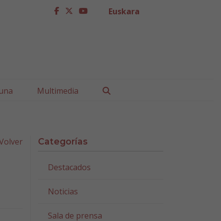
Euskara
facebook
twitter
youtube
Buscar
una
Multimedia
Volver
Categorías
Destacados
Noticias
Sala de prensa