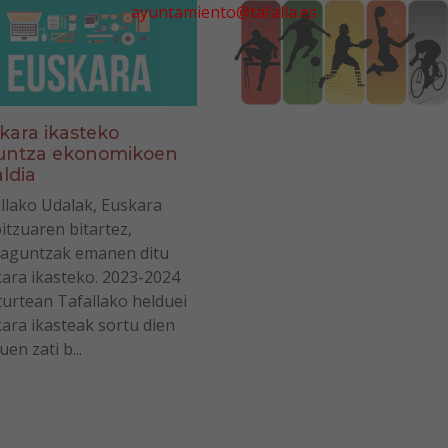
ayuntamiento@tafalla.es
kara ikasteko
untza ekonomikoen
aldia
llako Udalak, Euskara
itzuaren bitartez,
laguntzak emanen ditu
ara ikasteko. 2023-2024
turtean Tafallako helduei
ara ikasteak sortu dien
en zati b...