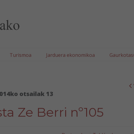
lla/Tafallako Udala
Turismoa
Jarduera ekonomikoa
Gaurkotas
014ko otsailak 13
sta Ze Berri nº105