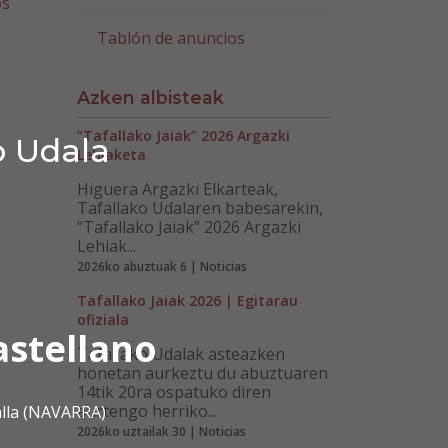
os
Tablón de anuncios
Azken albisteak
“Tafallako Jaiak” 2026 Argazki
o Udala
Lehiaketa
Higuera Argazki Elkarteak,
Tafallako Udalaren babesarekin,
“Tafallako Jaiak” 2026 Argazki
Lehiak...
2026ko abuztuak 6 | Noticias
Tafallako Jaiak 2026 | Egitarau
ofiziala
astellano
Tafallako Udalak asteazken
honetan aurkeztu du abuztuaren
14tik 20ra ospatuko diren
aurtengo herriko...
alla (NAVARRA)
2026ko uztailak 30 | Noticias