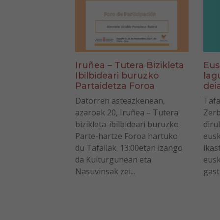
Eus
Iruñea – Tutera Bizikleta
lag
Ibilbideari buruzko
dei
Partaidetza Foroa
Tafa
Datorren asteazkenean,
Zerb
azaroak 20, Iruñea – Tutera
diru
bizikleta-ibilbideari buruzko
eusk
Parte-hartze Foroa hartuko
ikas
du Tafallak. 13:00etan izango
eusk
da Kulturgunean eta
gastu
Nasuvinsak zei...