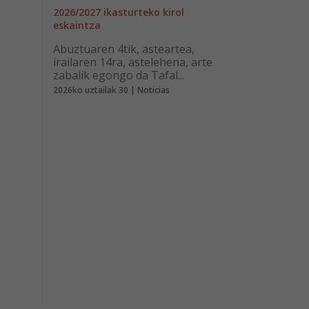
2026/2027 ikasturteko kirol
eskaintza
Abuztuaren 4tik, asteartea,
irailaren 14ra, astelehena, arte
zabalik egongo da Tafal...
2026ko uztailak 30 | Noticias