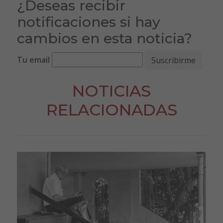
¿Deseas recibir
notificaciones si hay
cambios en esta noticia?
Tu email
NOTICIAS
RELACIONADAS