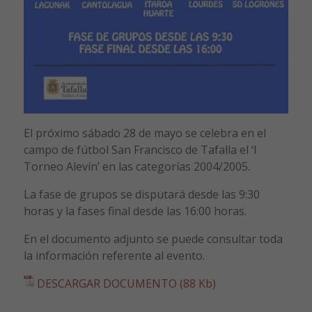
El próximo sábado 28 de mayo se celebra en el
campo de fútbol San Francisco de Tafalla el ‘I
Torneo Alevín’ en las categorías 2004/2005.
La fase de grupos se disputará desde las 9:30
horas y la fases final desde las 16:00 horas.
En el documento adjunto se puede consultar toda
la información referente al evento.
DESCARGAR DOCUMENTO (88 Kb)