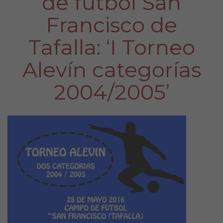
de fútbol San
Francisco de
Tafalla: ‘I Torneo
Alevín categorías
2004/2005’