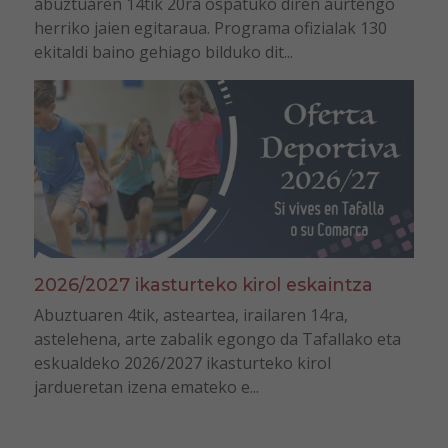
abuztuaren 14tik 20ra ospatuko diren aurtengo
herriko jaien egitaraua. Programa ofizialak 130
ekitaldi baino gehiago bilduko dit...
2026/2027 ikasturteko kirol eskaintza
Abuztuaren 4tik, asteartea, irailaren 14ra,
astelehena, arte zabalik egongo da Tafallako eta
eskualdeko 2026/2027 ikasturteko kirol
jardueretan izena emateko e...