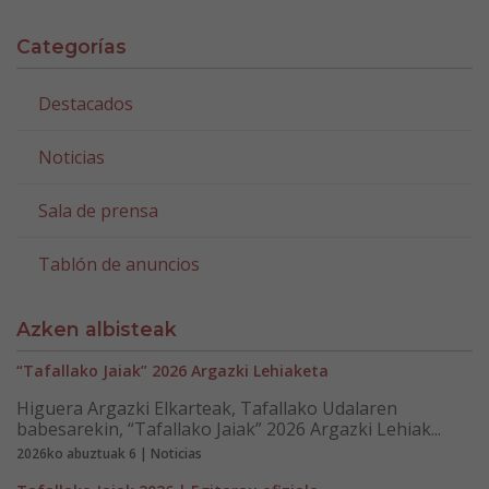
Categorías
Destacados
Noticias
Sala de prensa
Tablón de anuncios
Azken albisteak
“Tafallako Jaiak” 2026 Argazki Lehiaketa
Higuera Argazki Elkarteak, Tafallako Udalaren
babesarekin, “Tafallako Jaiak” 2026 Argazki Lehiak...
2026ko abuztuak 6 | Noticias