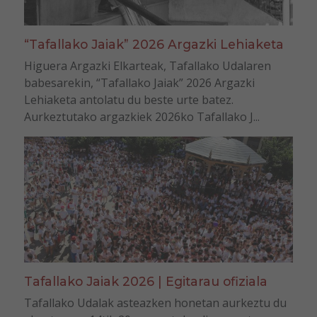
“Tafallako Jaiak” 2026 Argazki Lehiaketa
Higuera Argazki Elkarteak, Tafallako Udalaren
babesarekin, “Tafallako Jaiak” 2026 Argazki
Lehiaketa antolatu du beste urte batez.
Aurkeztutako argazkiek 2026ko Tafallako J...
Tafallako Jaiak 2026 | Egitarau ofiziala
Tafallako Udalak asteazken honetan aurkeztu du