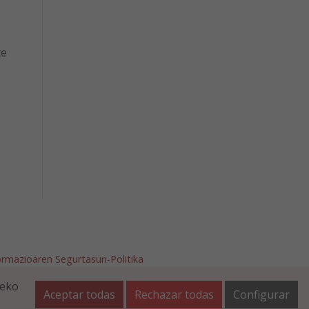
te
ormazioaren Segurtasun-Politika
afalla.es
teko
Aceptar todas
Rechazar todas
Configurar