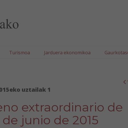
lla/Tafallako Udala
Turismoa
Jarduera ekonomikoa
Gaurkotas
015eko uztailak 1
eno extraordinario de
 de junio de 2015