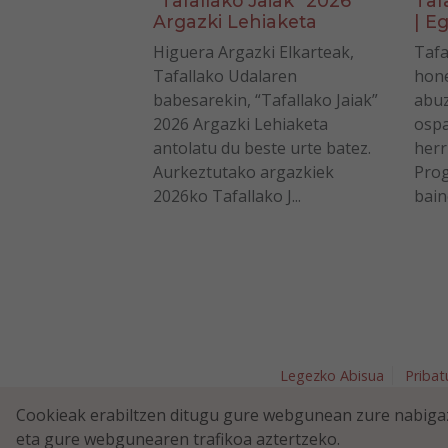
“Tafallako Jaiak” 2026
Taf
Argazki Lehiaketa
| Eg
Higuera Argazki Elkarteak,
Tafa
Tafallako Udalaren
hone
babesarekin, “Tafallako Jaiak”
abuz
2026 Argazki Lehiaketa
ospa
antolatu du beste urte batez.
herr
Aurkeztutako argazkiek
Prog
2026ko Tafallako J...
bain
Legezko Abisua
Pribat
Plaza Nav
Cookieak erabiltzen ditugu gure webgunean zure nabigaz
eta gure webgunearen trafikoa aztertzeko.