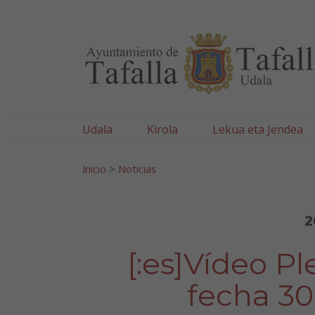
Ayuntamiento de Tafa
Ir al contenido
Udala
Kirola
Lekua eta Jendea
Bilatu:
Inicio
>
Noticias
2
[:es]Vídeo Pl
fecha 30