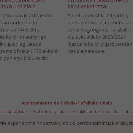
allako Jaiak 2026
2026/2027 ikasturteko
itarau ofiziala
kirol eskaintza
llako Udalak asteazken
Abuztuaren 4tik, asteartea,
tan aurkeztu du
irailaren 14ra, astelehena, ar
tuaren 14tik 20ra
zabalik egongo da Tafallako
tuko diren aurtengo
eta eskualdeko 2026/2027
iko jaien egitaraua.
ikasturteko kirol jardueretan
rama ofizialak 130 ekitaldi
izena emateko e...
o gehiago bilduko dit...
Ayuntamiento de Tafalla/Tafallako Udala
utasun-abisua
Erabilerreztasuna
Cookiei buruzko politika
Inf
arra 5 - 31300 Tafalla (NAVARRA)
948 70 18 11
ayuntamiento@t
io-esperientzia hobetzeko, eduki pertsonalizatuak erakus