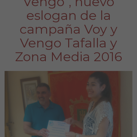
Vengo”, nuevo
eslogan de la
campaña Voy y
Vengo Tafalla y
Zona Media 2016