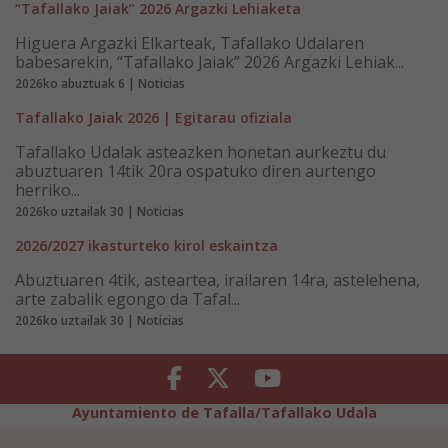
“Tafallako Jaiak” 2026 Argazki Lehiaketa
Higuera Argazki Elkarteak, Tafallako Udalaren
babesarekin, “Tafallako Jaiak” 2026 Argazki Lehiak...
2026ko abuztuak 6 | Noticias
Tafallako Jaiak 2026 | Egitarau ofiziala
Tafallako Udalak asteazken honetan aurkeztu du
abuztuaren 14tik 20ra ospatuko diren aurtengo
herriko...
2026ko uztailak 30 | Noticias
2026/2027 ikasturteko kirol eskaintza
Abuztuaren 4tik, asteartea, irailaren 14ra, astelehena,
arte zabalik egongo da Tafal...
2026ko uztailak 30 | Noticias
Facebook
Twitter
Youtube
Ayuntamiento de Tafalla/Tafallako Udala
Legezko Abisua
Pribatutasun-abisua