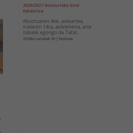
2026/2027 ikasturteko kirol
eskaintza
Abuztuaren 4tik, asteartea,
irailaren 14ra, astelehena, arte
zabalik egongo da Tafal...
2026ko uztailak 30 | Noticias
n
.