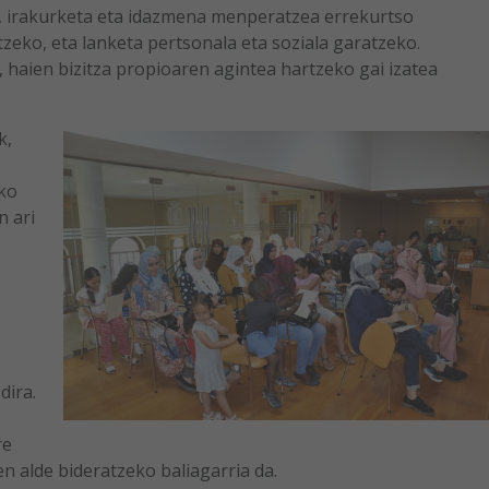
sa, irakurketa eta idazmena menperatzea errekurtso
zeko, eta lanketa pertsonala eta soziala garatzeko.
haien bizitza propioaren agintea hartzeko gai izatea
k,
ko
n ari
dira.
re
n alde bideratzeko baliagarria da.