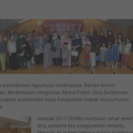
u bolondresen laguntzaz kordinatuta. Bertan Arturo
rez, Berdintasun zinegotzia; Albina Prieto, Giza Zerbitzuen
colapios ikastetxeko Itaka Fundazioko kideak eta kurtsoan
a.
Klaseak 2017-2018ko kurtsoan zehar ema
dira, astearte eta ostegunetan zehazki,
Marqués de la Real Defensa
eskola publikoan