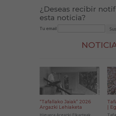
¿Deseas recibir noti
esta noticia?
Tu email
NOTICI
“Tafallako Jaiak” 2026
Taf
Argazki Lehiaketa
| Eg
Higuera Argazki Elkarteak,
Tafa