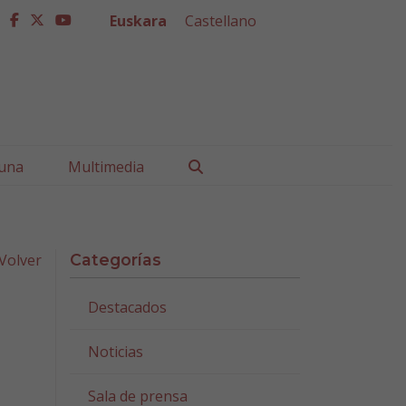
Euskara
Castellano
facebook
twitter
youtube
Buscar
una
Multimedia
Volver
Categorías
Destacados
Noticias
Sala de prensa