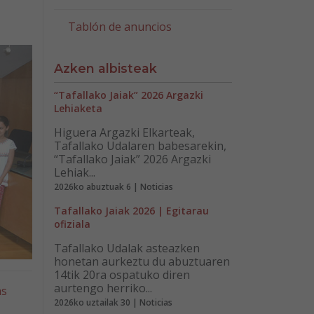
Tablón de anuncios
Azken albisteak
“Tafallako Jaiak” 2026 Argazki
Lehiaketa
Higuera Argazki Elkarteak,
Tafallako Udalaren babesarekin,
“Tafallako Jaiak” 2026 Argazki
Lehiak...
2026ko abuztuak 6 | Noticias
Tafallako Jaiak 2026 | Egitarau
ofiziala
Tafallako Udalak asteazken
honetan aurkeztu du abuztuaren
14tik 20ra ospatuko diren
aurtengo herriko...
as
2026ko uztailak 30 | Noticias