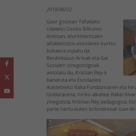
2018/06/22
Gaur goizean Tafallako
Udaleko Osoko Bilkuren
Aretoan, etorkinentzako
alfabetizazio eskolaren kurtso
bukaera ospatu da.
Berdintasun Arloak eta Gai
Facebook
Sozialen zinegotzigoak
antolatu du, Kristian Rey-k
Twitter
banatuta eta Escolapios
ikastetxeko Itaka Fundazioaren eta hir
Youtube
Goldaracena, hiriko alkatea; Rakel Alva
zinegotzia; Kristian Rey pedagogoa; Es
parte hartu duten bolondresak izan dir