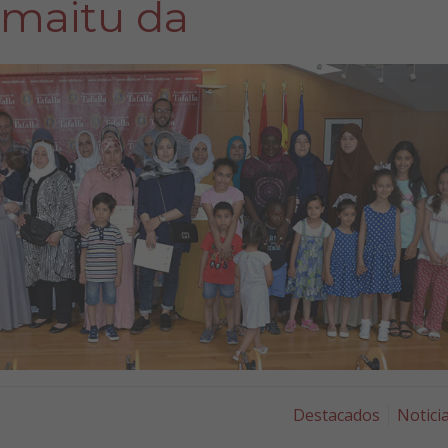
maitu da
Destacados
Notici