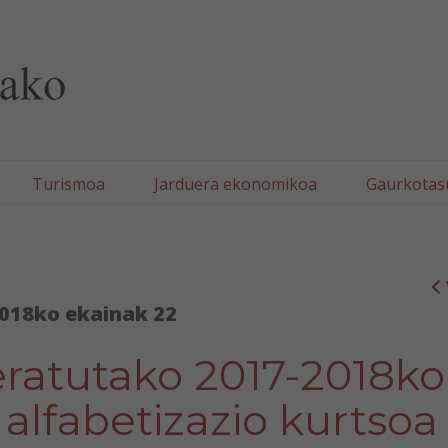
lla/Tafallako Udala
Turismoa
Jarduera ekonomikoa
Gaurkotas
018ko ekainak 22
eratutako 2017-2018ko
alfabetizazio kurtsoa