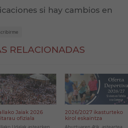
ficaciones si hay cambios en
AS RELACIONADAS
allako Jaiak 2026
2026/2027 ikasturteko
itarau ofiziala
kirol eskaintza
llako Udalak asteazken
Abuztuaren 4tik, asteartea,