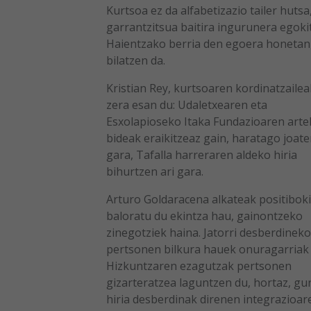
Kurtsoa ez da alfabetizazio tailer hut
garrantzitsua baitira ingurunera egokit
Haientzako berria den egoera honetan, 
bilatzen da.
Kristian Rey, kurtsoaren kordinatzailea
zera esan du: Udaletxearen eta
Esxolapioseko Itaka Fundazioaren arte
bideak eraikitzeaz gain, haratago joate
gara, Tafalla harreraren aldeko hiria
bihurtzen ari gara.
Arturo Goldaracena alkateak positiboki
baloratu du ekintza hau, gainontzeko
zinegotziek haina. Jatorri desberdineko
pertsonen bilkura hauek onuragarriak 
Hizkuntzaren ezagutzak pertsonen
gizarteratzea laguntzen du, hortaz, gu
hiria desberdinak direnen integrazioare