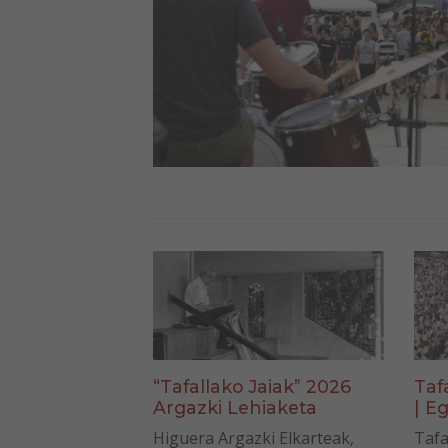
“Tafallako Jaiak” 2026
Taf
Argazki Lehiaketa
| Eg
Higuera Argazki Elkarteak,
Tafa