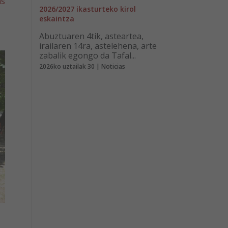
as
2026/2027 ikasturteko kirol
eskaintza
Abuztuaren 4tik, asteartea,
irailaren 14ra, astelehena, arte
zabalik egongo da Tafal...
2026ko uztailak 30 | Noticias