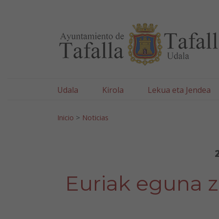
Ayuntamiento de Tafa
Ir al contenido
Udala
Kirola
Lekua eta Jendea
Bilatu:
Inicio
>
Noticias
Euriak eguna z