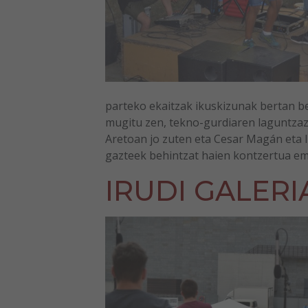
parteko ekaitzak ikuskizunak bertan b
mugitu zen, tekno-gurdiaren laguntzaz
Aretoan jo zuten eta Cesar Magán eta 
gazteek behintzat haien kontzertua ema
IRUDI GALERI