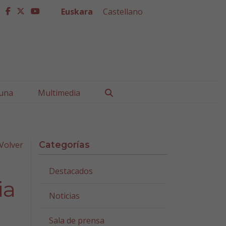
Euskara
Castellano
facebook
twitter
youtube
Buscar
una
Multimedia
Volver
Categorías
Destacados
ia
Noticias
Sala de prensa