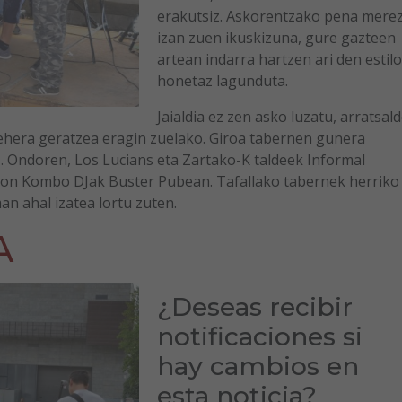
erakutsiz. Askorentzako pena merez
izan zuen ikuskizuna, gure gazteen
artean indarra hartzen ari den estilo
honetaz lagunduta.
Jaialdia ez zen asko luzatu, arratsal
ehera geratzea eragin zuelako. Giroa tabernen gunera
. Ondoren, Los Lucians eta Zartako-K taldeek Informal
Ion Kombo DJak Buster Pubean. Tafallako tabernek herriko
n ahal izatea lortu zuten.
A
¿Deseas recibir
notificaciones si
hay cambios en
esta noticia?