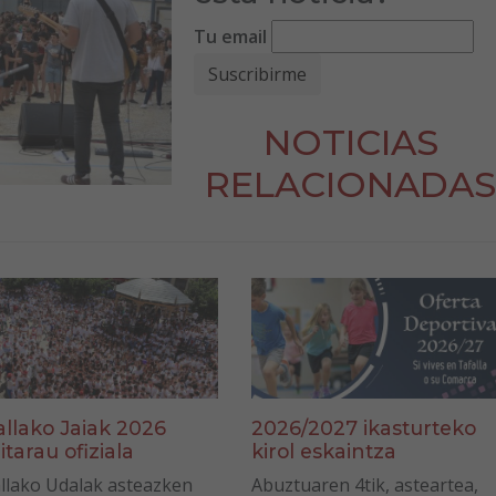
Tu email
NOTICIAS
RELACIONADAS
allako Jaiak 2026
2026/2027 ikasturteko
itarau ofiziala
kirol eskaintza
llako Udalak asteazken
Abuztuaren 4tik, asteartea,