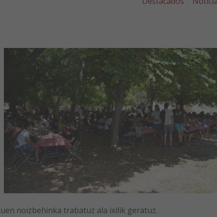
Destacados
Notici
en noizbehinka trabatuz ala ixilik geratuz.