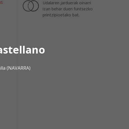
as
Udalaren jarduerak oinarri
izan behar duen funtsezko
printzipioetako bat.
astellano
alla (NAVARRA)