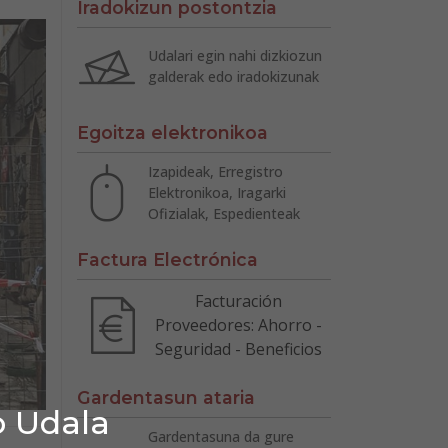
Iradokizun postontzia
Udalari egin nahi dizkiozun
galderak edo iradokizunak
Egoitza elektronikoa
Izapideak, Erregistro
Elektronikoa, Iragarki
Ofizialak, Espedienteak
Factura Electrónica
Facturación
Proveedores: Ahorro -
Seguridad - Beneficios
Gardentasun ataria
o Udala
Gardentasuna da gure