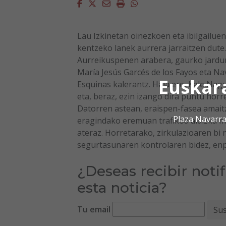
Facebook
Twitter
Email
Imprimir
Whatsapp
Lau Izkinetan oinezkoen eta ibilgailuen
kentzeko lanek aurrera jarraitzen dute.
Aurreikuspenen arabera, gaurko jardun
María Jesús Garcés de los Fayos eta Na
Euskar
Esquinas kalerantz. Hala ere, Kale Nag
eta, beraz, ezin izango dira puntu horre
Datorren astean, eraispen-fasea amait
Plaza Navarra
eragindako eremuan trafikoa aldizka m
ateraz. Horretarako, zirkulazioaren bi 
segurtasunaren kontrolaren bidez, enpr
¿Deseas recibir noti
esta noticia?
Tu email