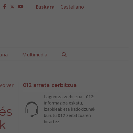
Euskara
Castellano
facebook
twitter
youtube
Buscar
una
Multimedia
Volver
012 arreta zerbitzua
Laguntza zerbitzua - 012:
Informazioa eskatu,
és
izapideak eta iradokizunak
burutu 012 zerbitzuaren
k
bitartez