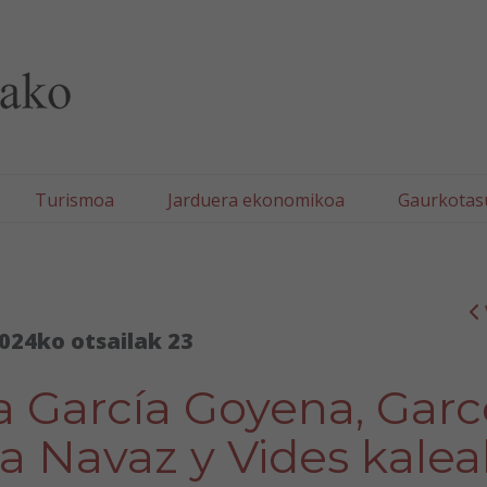
lla/Tafallako Udala
Turismoa
Jarduera ekonomikoa
Gaurkotas
024ko otsailak 23
ra García Goyena, Garc
ta Navaz y Vides kalea