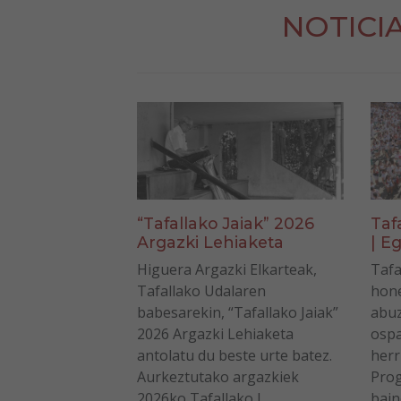
NOTICI
“Tafallako Jaiak” 2026
Taf
Argazki Lehiaketa
| Eg
Higuera Argazki Elkarteak,
Tafa
Tafallako Udalaren
hone
babesarekin, “Tafallako Jaiak”
abuz
2026 Argazki Lehiaketa
ospa
antolatu du beste urte batez.
herr
Aurkeztutako argazkiek
Prog
2026ko Tafallako J...
bain