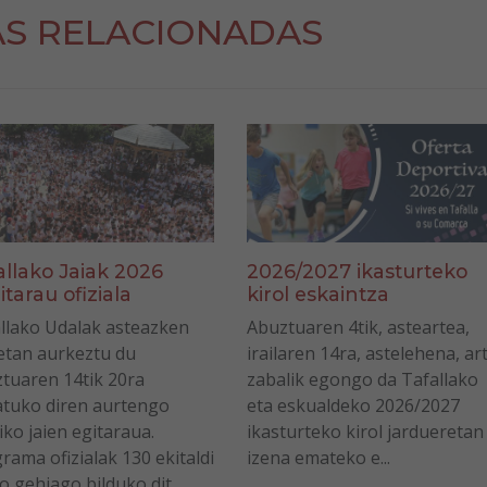
AS RELACIONADAS
allako Jaiak 2026
2026/2027 ikasturteko
itarau ofiziala
kirol eskaintza
llako Udalak asteazken
Abuztuaren 4tik, asteartea,
tan aurkeztu du
irailaren 14ra, astelehena, ar
tuaren 14tik 20ra
zabalik egongo da Tafallako
tuko diren aurtengo
eta eskualdeko 2026/2027
iko jaien egitaraua.
ikasturteko kirol jardueretan
rama ofizialak 130 ekitaldi
izena emateko e...
o gehiago bilduko dit...