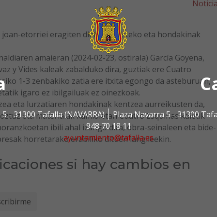
Notici
 joan-etorriei eragiten dieten eraisteko eta hondakinak
aldiaren amaieran (2024-02-23, ostirala) García Goyena,
vaz y Vides kaleak zabalduko dira, guztiak ere Cuatro
a
C
usiko 1-3 zenbakiko zatia ere itxita egongo da asteburuan,
tatik igaro ez ibilgailuak ez oinezkoak.
zea eta lurzatiaren hondakinak kentzea aurreikusten da,
 5 - 31300 Tafalla (NAVARRA)
Plaza Navarra 5 - 31300 Taf
oztuz eta materialak kamioietan Cuatro Esquinas kaletik
948 70 18 11
noranzkoetan ibili ahal izango dira, obra-seinaleen eta bide-
ayuntamiento@tafalla.es
esak horretarako erabiliko dituen langileekin.
ficaciones si hay cambios en