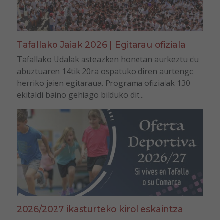
Tafallako Jaiak 2026 | Egitarau ofiziala
Tafallako Udalak asteazken honetan aurkeztu du
abuztuaren 14tik 20ra ospatuko diren aurtengo
herriko jaien egitaraua. Programa ofizialak 130
ekitaldi baino gehiago bilduko dit...
2026/2027 ikasturteko kirol eskaintza