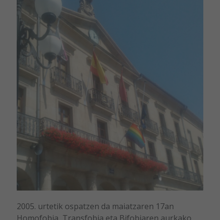
2005. urtetik ospatzen da maiatzaren 17an
Homofobia, Transfobia eta Bifobiaren aurkako