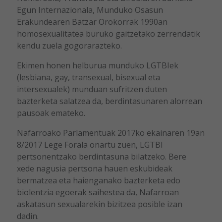
Egun Internazionala, Munduko Osasun
Erakundearen Batzar Orokorrak 1990an
homosexualitatea buruko gaitzetako zerrendatik
kendu zuela gogorarazteko.
Ekimen honen helburua munduko LGTBIek
(lesbiana, gay, transexual, bisexual eta
intersexualek) munduan sufritzen duten
bazterketa salatzea da, berdintasunaren alorrean
pausoak emateko.
Nafarroako Parlamentuak 2017ko ekainaren 19an
8/2017 Lege Forala onartu zuen, LGTBI
pertsonentzako berdintasuna bilatzeko. Bere
xede nagusia pertsona hauen eskubideak
bermatzea eta haienganako bazterketa edo
biolentzia egoerak saihestea da, Nafarroan
askatasun sexualarekin bizitzea posible izan
dadin.