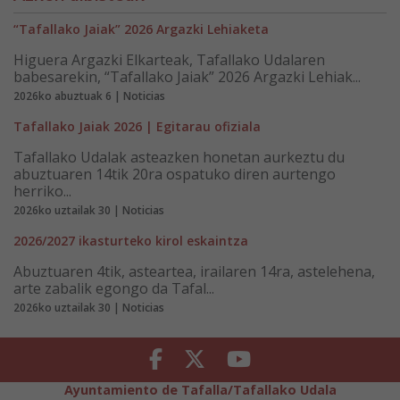
“Tafallako Jaiak” 2026 Argazki Lehiaketa
Higuera Argazki Elkarteak, Tafallako Udalaren
babesarekin, “Tafallako Jaiak” 2026 Argazki Lehiak...
2026ko abuztuak 6 | Noticias
Tafallako Jaiak 2026 | Egitarau ofiziala
Tafallako Udalak asteazken honetan aurkeztu du
abuztuaren 14tik 20ra ospatuko diren aurtengo
herriko...
2026ko uztailak 30 | Noticias
2026/2027 ikasturteko kirol eskaintza
Abuztuaren 4tik, asteartea, irailaren 14ra, astelehena,
arte zabalik egongo da Tafal...
2026ko uztailak 30 | Noticias
Facebook
Twitter
Youtube
Ayuntamiento de Tafalla/Tafallako Udala