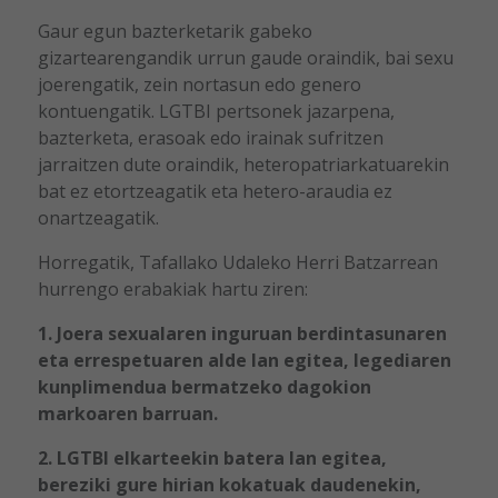
Gaur egun bazterketarik gabeko
gizartearengandik urrun gaude oraindik, bai sexu
joerengatik, zein nortasun edo genero
kontuengatik. LGTBI pertsonek jazarpena,
bazterketa, erasoak edo irainak sufritzen
jarraitzen dute oraindik, heteropatriarkatuarekin
bat ez etortzeagatik eta hetero-araudia ez
onartzeagatik.
Horregatik, Tafallako Udaleko Herri Batzarrean
hurrengo erabakiak hartu ziren:
1. Joera sexualaren inguruan berdintasunaren
eta errespetuaren alde lan egitea, legediaren
kunplimendua bermatzeko dagokion
markoaren barruan.
2. LGTBI elkarteekin batera lan egitea,
bereziki gure hirian kokatuak daudenekin,