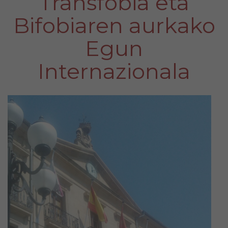
Transfobia eta
Bifobiaren aurkako
Egun
Internazionala