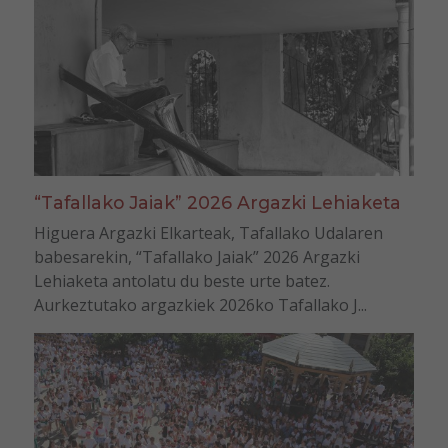
“Tafallako Jaiak” 2026 Argazki Lehiaketa
Higuera Argazki Elkarteak, Tafallako Udalaren
babesarekin, “Tafallako Jaiak” 2026 Argazki
Lehiaketa antolatu du beste urte batez.
Aurkeztutako argazkiek 2026ko Tafallako J...