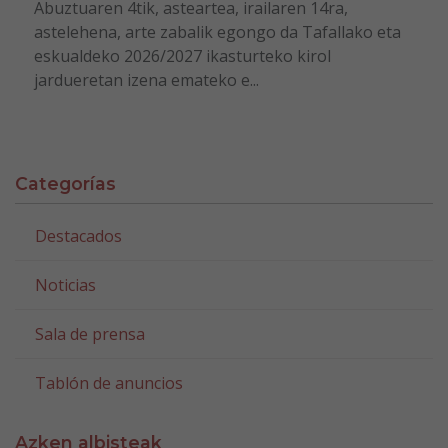
Abuztuaren 4tik, asteartea, irailaren 14ra,
astelehena, arte zabalik egongo da Tafallako eta
eskualdeko 2026/2027 ikasturteko kirol
jardueretan izena emateko e...
Categorías
Destacados
Noticias
Sala de prensa
Tablón de anuncios
Azken albisteak