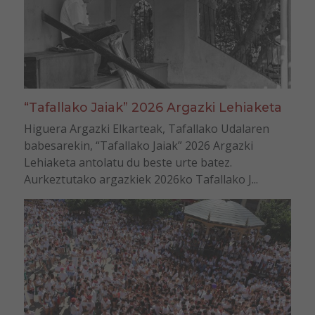
“Tafallako Jaiak” 2026 Argazki Lehiaketa
Higuera Argazki Elkarteak, Tafallako Udalaren
babesarekin, “Tafallako Jaiak” 2026 Argazki
Lehiaketa antolatu du beste urte batez.
Aurkeztutako argazkiek 2026ko Tafallako J...