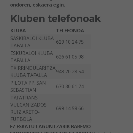
ondoren, eskaera egin.
Kluben telefonoak
KLUBA
TELEFONOA
SASKIBALOI KLUBA
629 10 24 75
TAFALLA
ESKUBALOI KLUBA
626 61 05 98
TAFALLA
TXIRRINDULARITZA
948 70 28 54
KLUBA TAFALLA
PILOTA PP. SAN
670 30 61 74
SEBASTIAN
TAFATRANS
VULCANIZADOS
699 14 58 66
RUIZ ARETO-
FUTBOLA
EZ ESKATU LAGUNTZARIK BAREMO