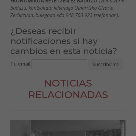
EKONOMIKOA BETETZEN EZ BADUZU
:
(zalantzarik
baduzu, kontsultatu lehenago Oinarrizko Gizarte
Zerbitzuan, bulegoan edo 948 703 923 telefonoan).
¿Deseas recibir
notificaciones si hay
cambios en esta noticia?
Tu email
NOTICIAS
RELACIONADAS