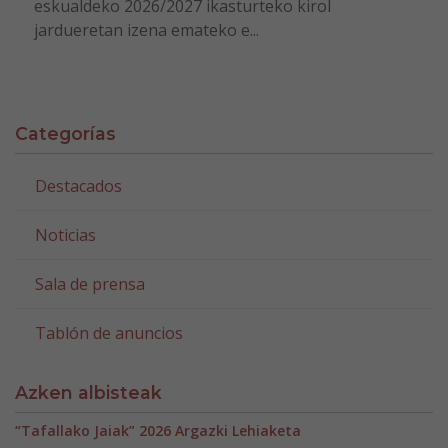
eskualdeko 2026/2027 ikasturteko kirol
jardueretan izena emateko e...
Categorías
Destacados
Noticias
Sala de prensa
Tablón de anuncios
Azken albisteak
“Tafallako Jaiak” 2026 Argazki Lehiaketa