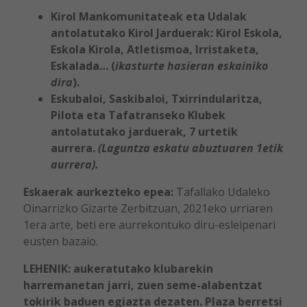
Kirol Mankomunitateak eta Udalak
antolatutako Kirol Jarduerak: Kirol Eskola,
Eskola Kirola, Atletismoa, Irristaketa,
Eskalada… (
ikasturte hasieran eskainiko
dira
).
Eskubaloi, Saskibaloi, Txirrindularitza,
Pilota eta Tafatranseko Klubek
antolatutako jarduerak, 7 urtetik
aurrera.
(Laguntza eskatu abuztuaren 1etik
aurrera).
Eskaerak aurkezteko epea:
Tafallako Udaleko
Oinarrizko Gizarte Zerbitzuan, 2021eko urriaren
1era arte, beti ere aurrekontuko diru-esleipenari
eusten bazaio.
LEHENIK: aukeratutako klubarekin
harremanetan jarri, zuen seme-alabentzat
tokirik baduen egiazta dezaten. Plaza berretsi