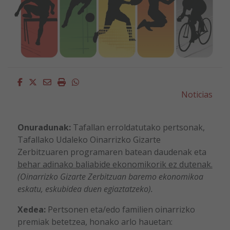
Facebook
Twitter
Email
Imprimir
Whatsapp
Noticias
Onuradunak:
Tafallan erroldatutako pertsonak,
Tafallako Udaleko Oinarrizko Gizarte
Zerbitzuaren programaren batean daudenak eta
behar adinako baliabide ekonomikorik ez dutenak.
(Oinarrizko Gizarte Zerbitzuan baremo ekonomikoa
eskatu, eskubidea duen egiaztatzeko).
Xedea:
Pertsonen eta/edo familien oinarrizko
premiak betetzea, honako arlo hauetan: