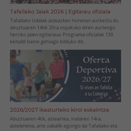
Tafallako Jaiak 2026 | Egitarau ofiziala
Tafallako Udalak asteazken honetan aurkeztu du
abuztuaren 14tik 20ra ospatuko diren aurtengo
herriko jaien egitaraua. Programa ofizialak 130
ekitaldi baino gehiago bilduko dit...
2026/2027 ikasturteko kirol eskaintza
Abuztuaren 4tik, asteartea, irailaren 14ra,
astelehena, arte zabalik egongo da Tafallako eta