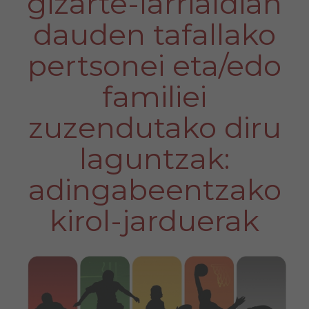
gizarte-larrialdian
dauden tafallako
pertsonei eta/edo
familiei
zuzendutako diru
laguntzak:
adingabeentzako
kirol-jarduerak