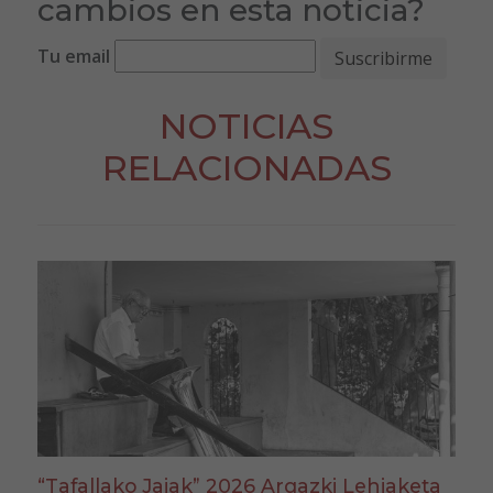
cambios en esta noticia?
Tu email
NOTICIAS
RELACIONADAS
“Tafallako Jaiak” 2026 Argazki Lehiaketa