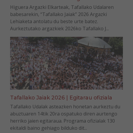
Higuera Argazki Elkarteak, Tafallako Udalaren
babesarekin, “Tafallako Jaiak” 2026 Argazki
Lehiaketa antolatu du beste urte batez.
Aurkeztutako argazkiek 2026ko Tafallako J...
Tafallako Jaiak 2026 | Egitarau ofiziala
Tafallako Udalak asteazken honetan aurkeztu du
abuztuaren 14tik 20ra ospatuko diren aurtengo
herriko jaien egitaraua. Programa ofizialak 130
ekitaldi baino gehiago bilduko dit...