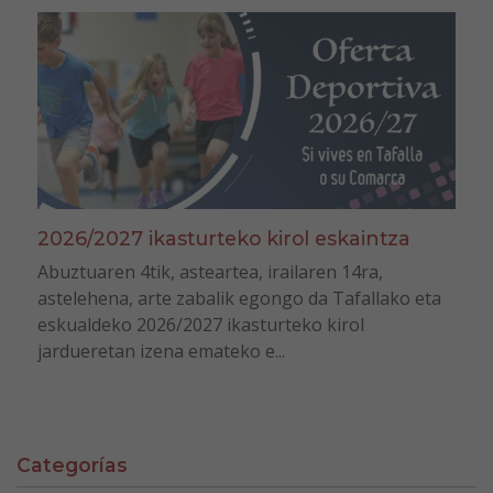
2026/2027 ikasturteko kirol eskaintza
Abuztuaren 4tik, asteartea, irailaren 14ra,
astelehena, arte zabalik egongo da Tafallako eta
eskualdeko 2026/2027 ikasturteko kirol
jardueretan izena emateko e...
Categorías