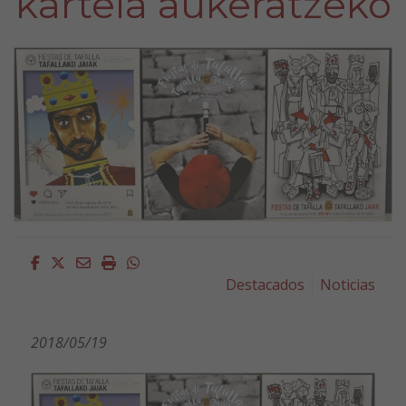
kartela aukeratzeko
Facebook
Twitter
Email
Imprimir
Whatsapp
Destacados
Noticias
2018/05/19