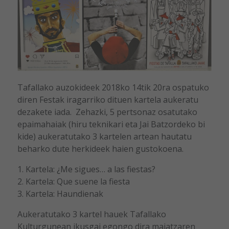
Tafallako auzokideek 2018ko 14tik 20ra ospatuko
diren Festak iragarriko dituen kartela aukeratu
dezakete iada. Zehazki, 5 pertsonaz osatutako
epaimahaiak (hiru teknikari eta Jai Batzordeko bi
kide) aukeratutako 3 kartelen artean hautatu
beharko dute herkideek haien gustokoena.
1. Kartela: ¿Me sigues… a las fiestas?
2. Kartela: Que suene la fiesta
3. Kartela: Haundienak
Aukeratutako 3 kartel hauek Tafallako
Kulturgunean ikusgai egongo dira maiatzaren