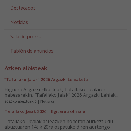
Destacados
Noticias
Sala de prensa
Tablón de anuncios
Azken albisteak
“Tafallako Jaiak” 2026 Argazki Lehiaketa
Higuera Argazki Elkarteak, Tafallako Udalaren
babesarekin, “Tafallako Jaiak” 2026 Argazki Lehiak...
2026ko abuztuak 6 | Noticias
Tafallako Jaiak 2026 | Egitarau ofiziala
Tafallako Udalak asteazken honetan aurkeztu du
abuztuaren 14tik 20ra ospatuko diren aurtengo