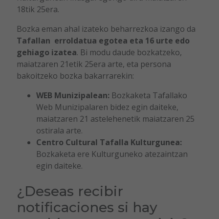
18tik 25era.
Bozka eman ahal izateko beharrezkoa izango da
Tafallan erroldatua egotea eta 16 urte edo
gehiago izatea
. Bi modu daude bozkatzeko,
maiatzaren 21etik 25era arte, eta persona
bakoitzeko bozka bakarrarekin:
WEB Munizipalean:
Bozkaketa Tafallako
Web Munizipalaren bidez egin daiteke,
maiatzaren 21 astelehenetik maiatzaren 25
ostirala arte.
Centro Cultural Tafalla Kulturgunea:
Bozkaketa ere Kulturguneko atezaintzan
egin daiteke.
¿Deseas recibir
notificaciones si hay