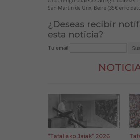
Ondorengo udaletxetan egin daiteke: Ta
San Martin de Unx, Beire (35€ erroldat
¿Deseas recibir noti
esta noticia?
Tu email
NOTICI
“Tafallako Jaiak” 2026
Taf