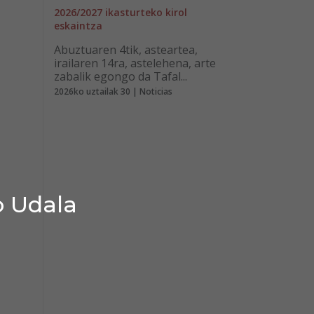
2026/2027 ikasturteko kirol
eskaintza
Abuztuaren 4tik, asteartea,
irailaren 14ra, astelehena, arte
zabalik egongo da Tafal...
2026ko uztailak 30 | Noticias
o Udala