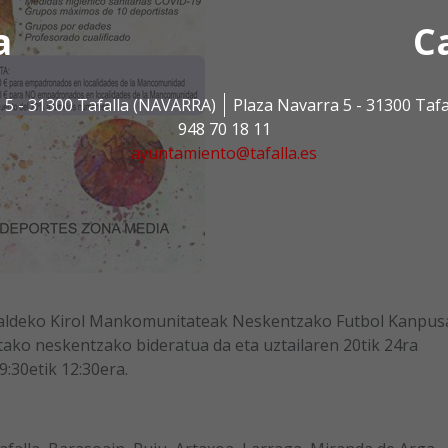
a
C
 5 - 31300 Tafalla (NAVARRA)
Plaza Navarra 5 - 31300 Taf
948 70 18 11
ayuntamiento@tafalla.es
ialdeko Kirol Mankomunitateak Neskentzako Futbol Kanpus
otako neskentzako bideratua da eta uztailaren 20tik 24ra
9:30etik 12:30era.