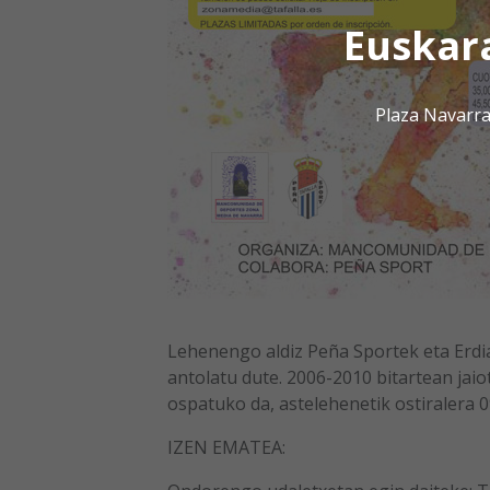
Euskar
Plaza Navarra
Lehenengo aldiz Peña Sportek eta Erd
antolatu dute. 2006-2010 bitartean jai
ospatuko da, astelehenetik ostiralera 0
IZEN EMATEA: