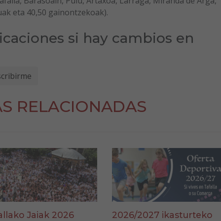
falla, Barasoain, Puiu, Artaxoa, Larraga, Miranda de Arga,
uak eta 40,50 gainontzekoak).
ficaciones si hay cambios en
AS RELACIONADAS
allako Jaiak 2026
2026/2027 ikasturteko