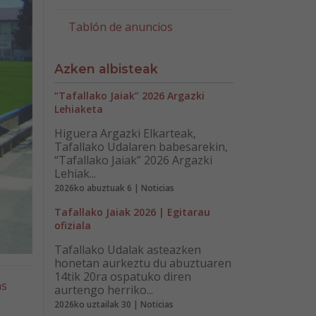
Tablón de anuncios
Azken albisteak
“Tafallako Jaiak” 2026 Argazki
Lehiaketa
Higuera Argazki Elkarteak,
Tafallako Udalaren babesarekin,
“Tafallako Jaiak” 2026 Argazki
Lehiak...
2026ko abuztuak 6 | Noticias
Tafallako Jaiak 2026 | Egitarau
ofiziala
Tafallako Udalak asteazken
honetan aurkeztu du abuztuaren
14tik 20ra ospatuko diren
as
aurtengo herriko...
2026ko uztailak 30 | Noticias