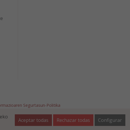
te
ormazioaren Segurtasun-Politika
afalla.es
teko
Aceptar todas
Rechazar todas
Configurar