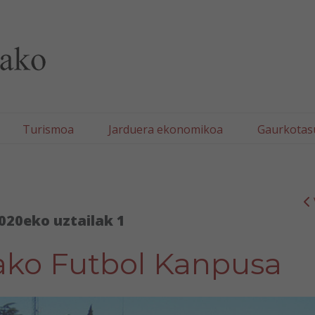
lla/Tafallako Udala
Turismoa
Jarduera ekonomikoa
Gaurkotas
020eko uztailak 1
ako Futbol Kanpusa