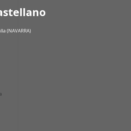
astellano
alla (NAVARRA)
a