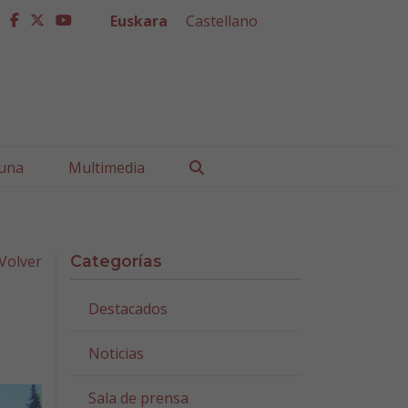
Euskara
Castellano
facebook
twitter
youtube
Buscar
una
Multimedia
Volver
Categorías
Destacados
Noticias
Sala de prensa