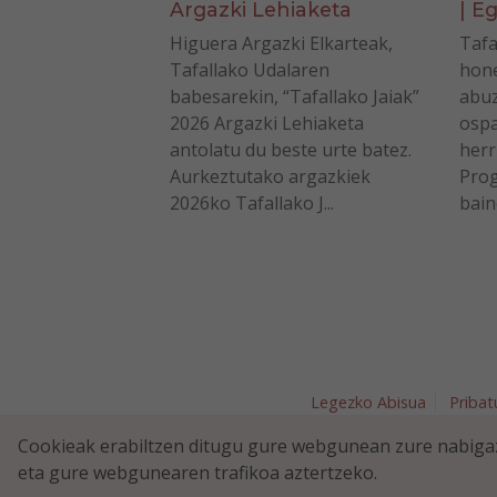
Argazki Lehiaketa
| Eg
Higuera Argazki Elkarteak,
Tafa
Tafallako Udalaren
hone
babesarekin, “Tafallako Jaiak”
abuz
2026 Argazki Lehiaketa
ospa
antolatu du beste urte batez.
herr
Aurkeztutako argazkiek
Prog
2026ko Tafallako J...
bain
Legezko Abisua
Pribat
Plaza Nav
Cookieak erabiltzen ditugu gure webgunean zure nabigaz
eta gure webgunearen trafikoa aztertzeko.