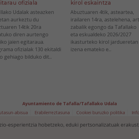
itarau ofiziala
kirol eskaintza
llako Udalak asteazken
Abuztuaren 4tik, asteartea,
tan aurkeztu du
irailaren 14ra, astelehena, ar
tuaren 14tik 20ra
zabalik egongo da Tafallako
tuko diren aurtengo
eta eskualdeko 2026/2027
iko jaien egitaraua.
ikasturteko kirol jardueretan
rama ofizialak 130 ekitaldi
izena emateko e...
o gehiago bilduko dit...
Ayuntamiento de Tafalla/Tafallako Udala
utasun-abisua
Erabilerreztasuna
Cookiei buruzko politika
Inf
arra 5 - 31300 Tafalla (NAVARRA)
948 70 18 11
ayuntamiento@t
io-esperientzia hobetzeko, eduki pertsonalizatuak erakus