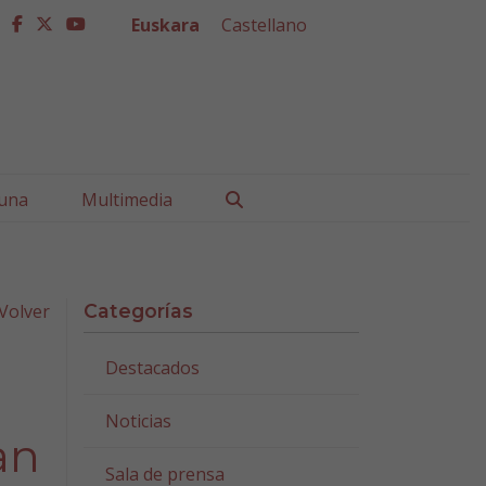
Euskara
Castellano
facebook
twitter
youtube
Buscar
una
Multimedia
Volver
Categorías
Destacados
Noticias
an
Sala de prensa