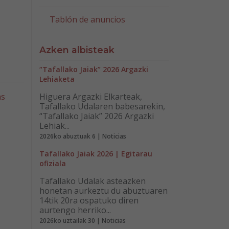
Tablón de anuncios
Azken albisteak
“Tafallako Jaiak” 2026 Argazki
Lehiaketa
as
Higuera Argazki Elkarteak,
Tafallako Udalaren babesarekin,
“Tafallako Jaiak” 2026 Argazki
Lehiak...
2026ko abuztuak 6 | Noticias
Tafallako Jaiak 2026 | Egitarau
ofiziala
Tafallako Udalak asteazken
honetan aurkeztu du abuztuaren
14tik 20ra ospatuko diren
aurtengo herriko...
2026ko uztailak 30 | Noticias