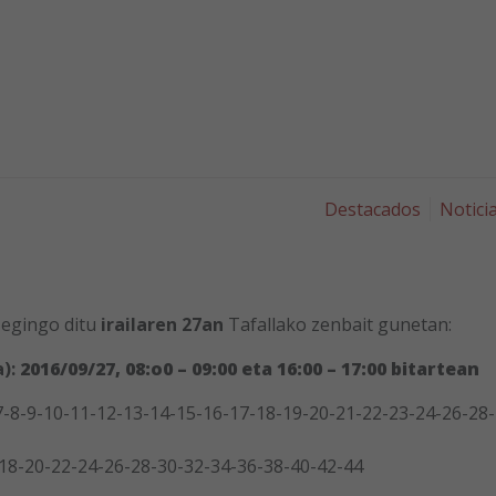
Destacados
Notici
egingo ditu
irailaren 27an
Tafallako zenbait gunetan:
a):
2016/09/27, 08:o0 – 09:00 eta 16:00 – 17:00 bitartean
-7-8-9-10-11-12-13-14-15-16-17-18-19-20-21-22-23-24-26-28-
18-20-22-24-26-28-30-32-34-36-38-40-42-44