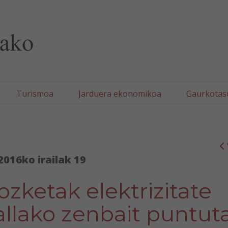
lla/Tafallako Udala
Turismoa
Jarduera ekonomikoa
Gaurkotas
2016ko irailak 19
mozketak elektrizitate
allako zenbait puntut