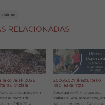
AS RELACIONADAS
allako Jaiak 2026
2026/2027 ikasturteko
itarau ofiziala
kirol eskaintza
llako Udalak asteazken
Abuztuaren 4tik, asteartea,
tan aurkeztu du
irailaren 14ra, astelehena, ar
tuaren 14tik 20ra
zabalik egongo da Tafallako