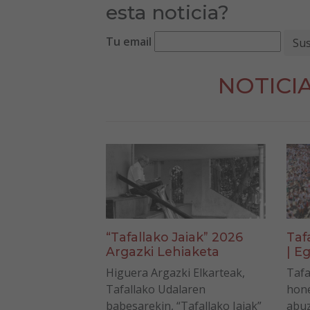
esta noticia?
Tu email
NOTICI
“Tafallako Jaiak” 2026
Taf
Argazki Lehiaketa
| Eg
Higuera Argazki Elkarteak,
Tafa
Tafallako Udalaren
hone
babesarekin, “Tafallako Jaiak”
abuz