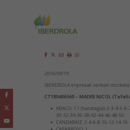
Facebook
Twitter
Email
Imprimir
Whatsapp
2016/09/19
IBERDROLA enpresak zenbait mozketa 
Facebook
CT180406560 – MADRE NICOL (Tafall
Twitter
ABACO: 1.1 (harategia)-2-3-4-5-6
30-32-34-36-38-42-44-46-48-50
Youtube
CANDARAIZ: 2-4-6-8-10-12-14-16-
CAPARROSO: 1