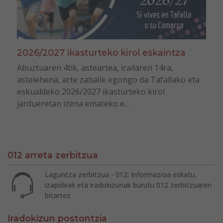
2026/2027 ikasturteko kirol eskaintza
Abuztuaren 4tik, asteartea, irailaren 14ra,
astelehena, arte zabalik egongo da Tafallako eta
eskualdeko 2026/2027 ikasturteko kirol
jardueretan izena emateko e...
012 arreta zerbitzua
Laguntza zerbitzua - 012: Informazioa eskatu,
izapideak eta iradokizunak burutu 012 zerbitzuaren
bitartez
Iradokizun postontzia