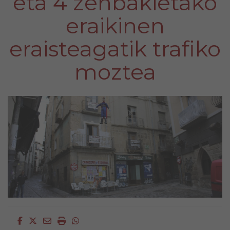
eta 4 zenbakietako
eraikinen
eraisteagatik trafiko
moztea
Facebook
Twitter
Email
Imprimir
Whatsapp