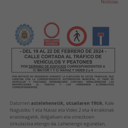
Noticias
Datorren
astelehenetik, otsailaren 19tik
, Kale
Nagusiko 1 eta Navaz eta Vides 2 eta 4 eraikinak
eraisteagatik, ibilgailuen eta oinezkoen
zirkulazioa etengo da. Lehenengo egunetan,