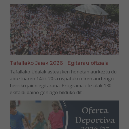
Tafallako Jaiak 2026 | Egitarau ofiziala
Tafallako Udalak asteazken honetan aurkeztu du
abuztuaren 14tik 20ra ospatuko diren aurtengo
herriko jaien egitaraua. Programa ofizialak 130
ekitaldi baino gehiago bilduko dit...