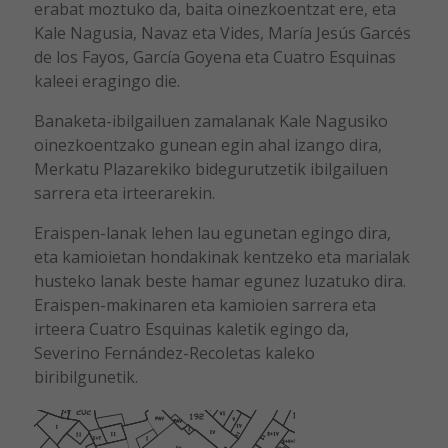
erabat moztuko da, baita oinezkoentzat ere, eta
Kale Nagusia, Navaz eta Vides, María Jesús Garcés
de los Fayos, García Goyena eta Cuatro Esquinas
kaleei eragingo die.
Banaketa-ibilgailuen zamalanak Kale Nagusiko
oinezkoentzako gunean egin ahal izango dira,
Merkatu Plazarekiko bidegurutzetik ibilgailuen
sarrera eta irteerarekin.
Eraispen-lanak lehen lau egunetan egingo dira,
eta kamioietan hondakinak kentzeko eta marialak
husteko lanak beste hamar egunez luzatuko dira.
Eraispen-makinaren eta kamioien sarrera eta
irteera Cuatro Esquinas kaletik egingo da,
Severino Fernández-Recoletas kaleko
biribilgunetik.