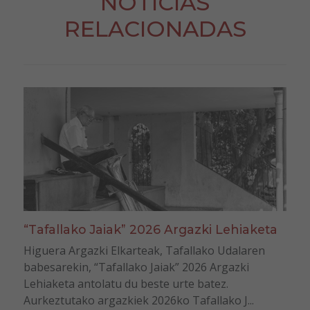
NOTICIAS
RELACIONADAS
“Tafallako Jaiak” 2026 Argazki Lehiaketa
Higuera Argazki Elkarteak, Tafallako Udalaren
babesarekin, “Tafallako Jaiak” 2026 Argazki
Lehiaketa antolatu du beste urte batez.
Aurkeztutako argazkiek 2026ko Tafallako J...