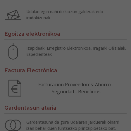
Udalari egin nahi dizkiozun galderak edo
iradokizunak
Egoitza elektronikoa
Izapideak, Erregistro Elektronikoa, Iragarki Ofizialak,
Espedienteak
Factura Electrónica
Facturación Proveedores: Ahorro -
Seguridad - Beneficios
Gardentasun ataria
Gardentasuna da gure Udalaren jarduerak oinarri
izan behar duen funtsezko printzipioetako bat.