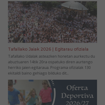
Tafallako Jaiak 2026 | Egitarau ofiziala
Tafallako Udalak asteazken honetan aurkeztu du
abuztuaren 14tik 20ra ospatuko diren aurtengo
herriko jaien egitaraua. Programa ofizialak 130
ekitaldi baino gehiago bilduko dit...