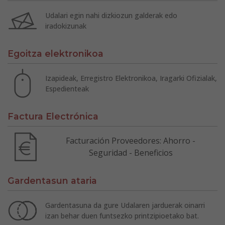
Udalari egin nahi dizkiozun galderak edo
iradokizunak
Egoitza elektronikoa
Izapideak, Erregistro Elektronikoa, Iragarki Ofizialak,
Espedienteak
Factura Electrónica
Facturación Proveedores: Ahorro -
Seguridad - Beneficios
Gardentasun ataria
Gardentasuna da gure Udalaren jarduerak oinarri
izan behar duen funtsezko printzipioetako bat.