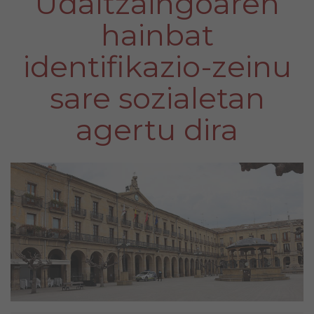
Udaltzaingoaren
hainbat
identifikazio-zeinu
sare sozialetan
agertu dira