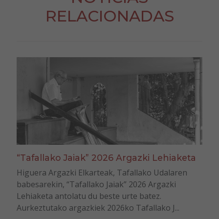
RELACIONADAS
“Tafallako Jaiak” 2026 Argazki Lehiaketa
Higuera Argazki Elkarteak, Tafallako Udalaren
babesarekin, “Tafallako Jaiak” 2026 Argazki
Lehiaketa antolatu du beste urte batez.
Aurkeztutako argazkiek 2026ko Tafallako J...