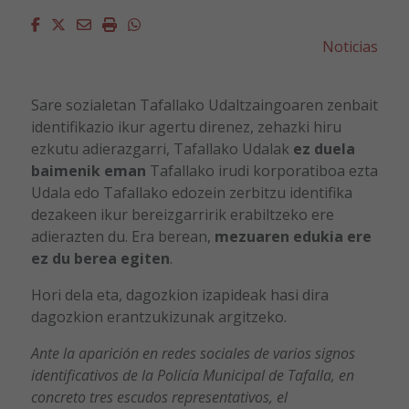
Facebook
Twitter
Email
Imprimir
Whatsapp
Noticias
Sare sozialetan Tafallako Udaltzaingoaren zenbait
identifikazio ikur agertu direnez, zehazki hiru
ezkutu adierazgarri, Tafallako Udalak
ez duela
baimenik eman
Tafallako irudi korporatiboa ezta
Udala edo Tafallako edozein zerbitzu identifika
dezakeen ikur bereizgarririk erabiltzeko ere
adierazten du. Era berean,
mezuaren edukia ere
ez du berea egiten
.
Hori dela eta, dagozkion izapideak hasi dira
dagozkion erantzukizunak argitzeko.
Ante la aparición en redes sociales de varios signos
identificativos de la Policía Municipal de Tafalla, en
concreto tres escudos representativos, el