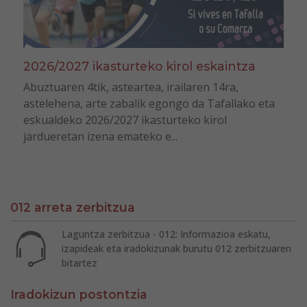
2026/2027 ikasturteko kirol eskaintza
Abuztuaren 4tik, asteartea, irailaren 14ra,
astelehena, arte zabalik egongo da Tafallako eta
eskualdeko 2026/2027 ikasturteko kirol
jardueretan izena emateko e...
012 arreta zerbitzua
Laguntza zerbitzua - 012: Informazioa eskatu,
izapideak eta iradokizunak burutu 012 zerbitzuaren
bitartez
Iradokizun postontzia