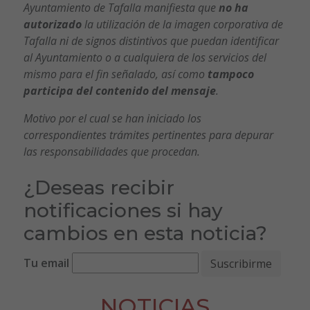
Ayuntamiento de Tafalla manifiesta que
no ha
autorizado
la utilización de la imagen corporativa de
Tafalla ni de signos distintivos que puedan identificar
al Ayuntamiento o a cualquiera de los servicios del
mismo para el fin señalado, así como
tampoco
participa del contenido del mensaje
.
Motivo por el cual se han iniciado los
correspondientes trámites pertinentes para depurar
las responsabilidades que procedan.
¿Deseas recibir
notificaciones si hay
cambios en esta noticia?
Tu email
NOTICIAS