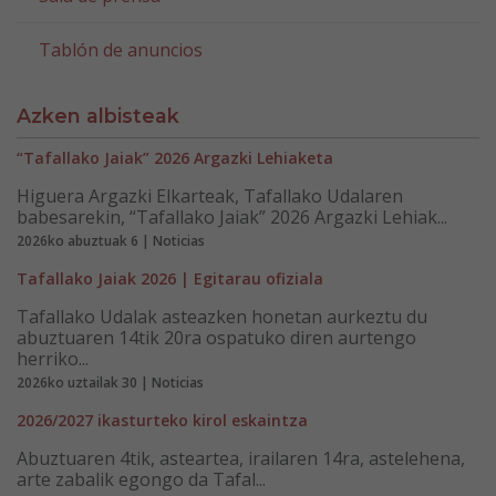
Tablón de anuncios
Azken albisteak
“Tafallako Jaiak” 2026 Argazki Lehiaketa
Higuera Argazki Elkarteak, Tafallako Udalaren
babesarekin, “Tafallako Jaiak” 2026 Argazki Lehiak...
2026ko abuztuak 6 | Noticias
Tafallako Jaiak 2026 | Egitarau ofiziala
Tafallako Udalak asteazken honetan aurkeztu du
abuztuaren 14tik 20ra ospatuko diren aurtengo
herriko...
2026ko uztailak 30 | Noticias
2026/2027 ikasturteko kirol eskaintza
Abuztuaren 4tik, asteartea, irailaren 14ra, astelehena,
arte zabalik egongo da Tafal...