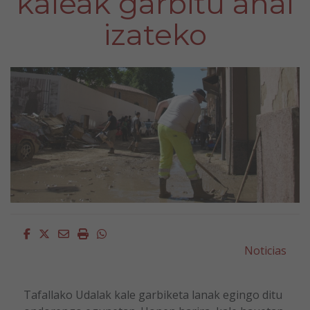
kaleak garbitu ahal
izateko
Facebook
Twitter
Email
Imprimir
Whatsapp
Noticias
Tafallako Udalak kale garbiketa lanak egingo ditu