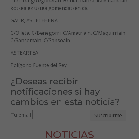
ondorengo egunetan. Honen harira, kale hauetan
kotxea ez uztea gomendatzen da.
GAUR, ASTELEHENA:
C/Olleta, C/Benegorri, C/Amatriain, C/Maquirriain,
C/Sansomain, C/Sansoain
ASTEARTEA
Polígono Fuente del Rey
¿Deseas recibir
notificaciones si hay
cambios en esta noticia?
Tu email
NOTICIAS