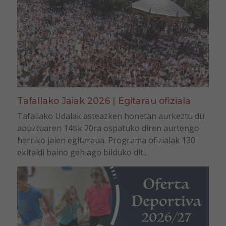
Tafallako Jaiak 2026 | Egitarau ofiziala
Tafallako Udalak asteazken honetan aurkeztu du
abuztuaren 14tik 20ra ospatuko diren aurtengo
herriko jaien egitaraua. Programa ofizialak 130
ekitaldi baino gehiago bilduko dit...