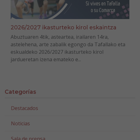
2026/2027 ikasturteko kirol eskaintza
Abuztuaren 4tik, asteartea, irailaren 14ra,
astelehena, arte zabalik egongo da Tafallako eta
eskualdeko 2026/2027 ikasturteko kirol
jardueretan izena emateko e...
Categorías
Destacados
Noticias
Sala de prensa