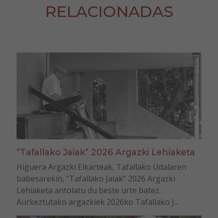
RELACIONADAS
“Tafallako Jaiak” 2026 Argazki Lehiaketa
Higuera Argazki Elkarteak, Tafallako Udalaren
babesarekin, “Tafallako Jaiak” 2026 Argazki
Lehiaketa antolatu du beste urte batez.
Aurkeztutako argazkiek 2026ko Tafallako J...