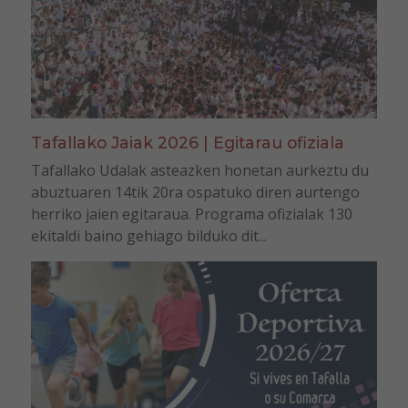
Tafallako Jaiak 2026 | Egitarau ofiziala
Tafallako Udalak asteazken honetan aurkeztu du
abuztuaren 14tik 20ra ospatuko diren aurtengo
herriko jaien egitaraua. Programa ofizialak 130
ekitaldi baino gehiago bilduko dit...