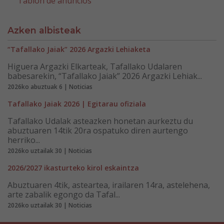
Tablón de anuncios
Azken albisteak
“Tafallako Jaiak” 2026 Argazki Lehiaketa
Higuera Argazki Elkarteak, Tafallako Udalaren
babesarekin, “Tafallako Jaiak” 2026 Argazki Lehiak...
2026ko abuztuak 6 | Noticias
Tafallako Jaiak 2026 | Egitarau ofiziala
Tafallako Udalak asteazken honetan aurkeztu du
abuztuaren 14tik 20ra ospatuko diren aurtengo
herriko...
2026ko uztailak 30 | Noticias
2026/2027 ikasturteko kirol eskaintza
Abuztuaren 4tik, asteartea, irailaren 14ra, astelehena,
arte zabalik egongo da Tafal...
2026ko uztailak 30 | Noticias