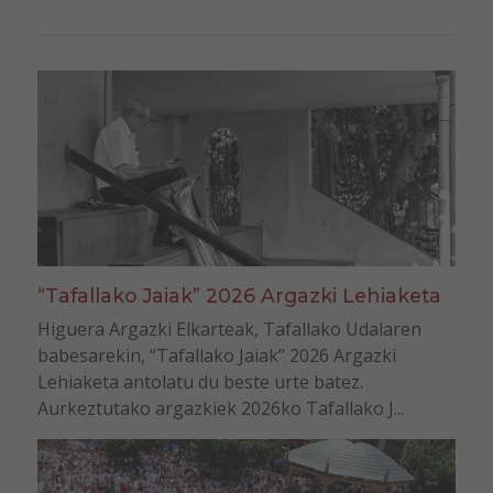
“Tafallako Jaiak” 2026 Argazki Lehiaketa
Higuera Argazki Elkarteak, Tafallako Udalaren
babesarekin, “Tafallako Jaiak” 2026 Argazki
Lehiaketa antolatu du beste urte batez.
Aurkeztutako argazkiek 2026ko Tafallako J...