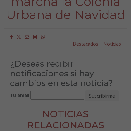
marcha la Colonia
Urbana de Navidad
Facebook
Twitter
Email
Imprimir
Whatsapp
Destacados
Noticias
¿Deseas recibir
notificaciones si hay
cambios en esta noticia?
Tu email
NOTICIAS
RELACIONADAS