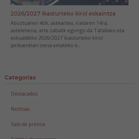
2026/2027 ikasturteko kirol eskaintza
Abuztuaren 4tik, asteartea, irailaren 14ra,
astelehena, arte zabalik egongo da Tafallako eta
eskualdeko 2026/2027 ikasturteko kirol
jardueretan izena emateko e...
Categorías
Destacados
Noticias
Sala de prensa