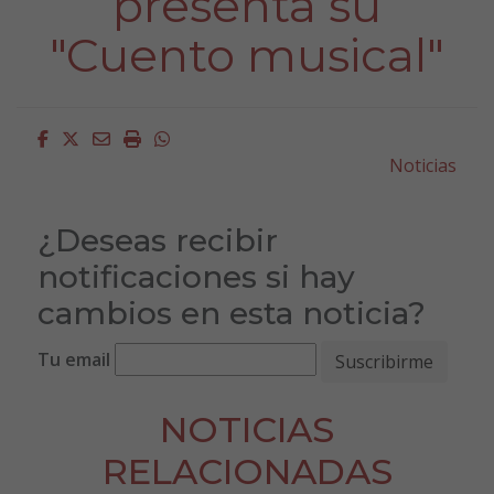
presenta su
"Cuento musical"
Facebook
Twitter
Email
Imprimir
Whatsapp
Noticias
¿Deseas recibir
notificaciones si hay
cambios en esta noticia?
Tu email
NOTICIAS
RELACIONADAS