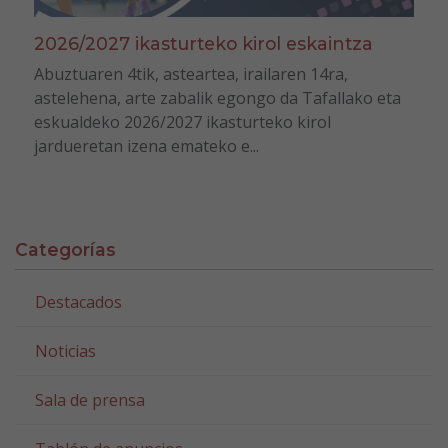
2026/2027 ikasturteko kirol eskaintza
Abuztuaren 4tik, asteartea, irailaren 14ra,
astelehena, arte zabalik egongo da Tafallako eta
eskualdeko 2026/2027 ikasturteko kirol
jardueretan izena emateko e...
Categorías
Destacados
Noticias
Sala de prensa