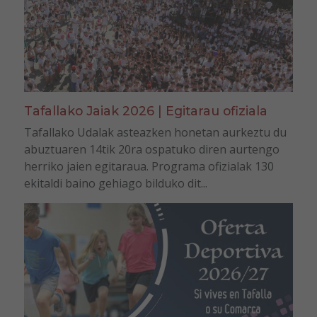
Tafallako Jaiak 2026 | Egitarau ofiziala
Tafallako Udalak asteazken honetan aurkeztu du
abuztuaren 14tik 20ra ospatuko diren aurtengo
herriko jaien egitaraua. Programa ofizialak 130
ekitaldi baino gehiago bilduko dit...