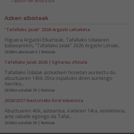
Tablón de anuncios
Azken albisteak
“Tafallako Jaiak” 2026 Argazki Lehiaketa
Higuera Argazki Elkarteak, Tafallako Udalaren
babesarekin, “Tafallako Jaiak” 2026 Argazki Lehiak...
2026ko abuztuak 6 | Noticias
Tafallako Jaiak 2026 | Egitarau ofiziala
Tafallako Udalak asteazken honetan aurkeztu du
abuztuaren 14tik 20ra ospatuko diren aurtengo
herriko...
2026ko uztailak 30 | Noticias
2026/2027 ikasturteko kirol eskaintza
Abuztuaren 4tik, asteartea, irailaren 14ra, astelehena,
arte zabalik egongo da Tafal...
2026ko uztailak 30 | Noticias