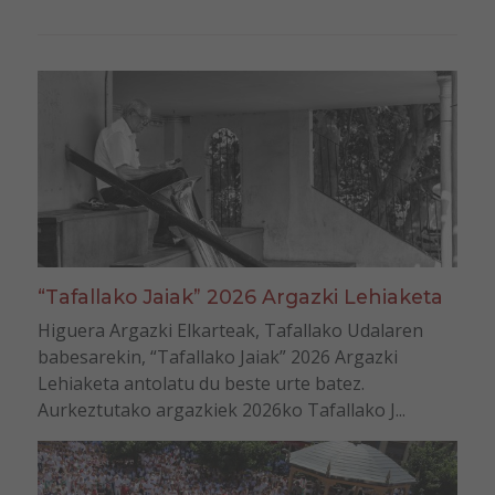
“Tafallako Jaiak” 2026 Argazki Lehiaketa
Higuera Argazki Elkarteak, Tafallako Udalaren
babesarekin, “Tafallako Jaiak” 2026 Argazki
Lehiaketa antolatu du beste urte batez.
Aurkeztutako argazkiek 2026ko Tafallako J...