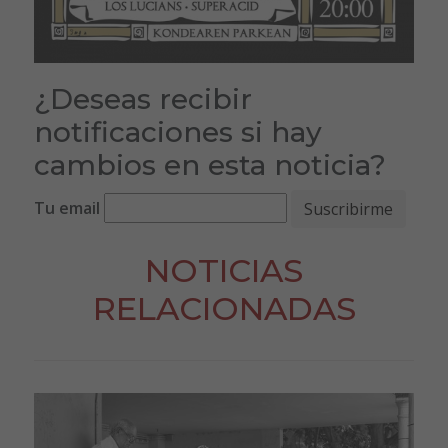
¿Deseas recibir
notificaciones si hay
cambios en esta noticia?
Tu email
NOTICIAS
RELACIONADAS