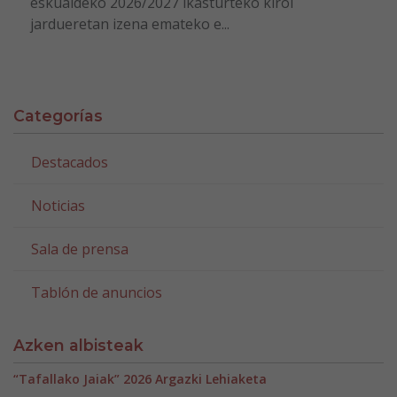
eskualdeko 2026/2027 ikasturteko kirol
jardueretan izena emateko e...
Categorías
Destacados
Noticias
Sala de prensa
Tablón de anuncios
Azken albisteak
“Tafallako Jaiak” 2026 Argazki Lehiaketa