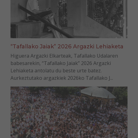
“Tafallako Jaiak” 2026 Argazki Lehiaketa
Higuera Argazki Elkarteak, Tafallako Udalaren
babesarekin, “Tafallako Jaiak” 2026 Argazki
Lehiaketa antolatu du beste urte batez.
Aurkeztutako argazkiek 2026ko Tafallako J...