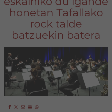
eskainiko du igande
honetan Tafallako
rock talde
batzuekin batera
Facebook
Twitter
Email
Imprimir
Whatsapp