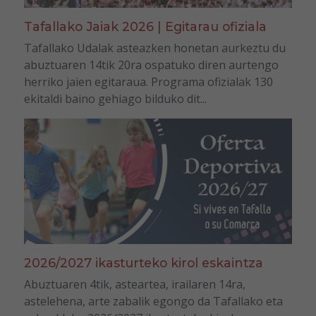
Tafallako Jaiak 2026 | Egitarau ofiziala
Tafallako Udalak asteazken honetan aurkeztu du
abuztuaren 14tik 20ra ospatuko diren aurtengo
herriko jaien egitaraua. Programa ofizialak 130
ekitaldi baino gehiago bilduko dit...
2026/2027 ikasturteko kirol eskaintza
Abuztuaren 4tik, asteartea, irailaren 14ra,
astelehena, arte zabalik egongo da Tafallako eta