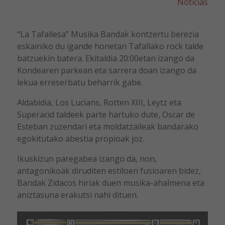
Noticias
“La Tafallesa” Musika Bandak kontzertu berezia
eskainiko du igande honetan Tafallako rock talde
batzuekin batera. Ekitaldia 20:00etan izango da
Kondearen parkean eta sarrera doan izango da
lekua erreserbatu beharrik gabe.
Aldabidia, Los Lucians, Rotten XIII, Leytz eta
Superacid taldeek parte hartuko dute, Oscar de
Esteban zuzendari eta moldatzaileak bandarako
egokitutako abestia propioak joz.
Ikuskizun paregabea izango da, non,
antagonikoak diruditen estiloen fusioaren bidez,
Bandak Zidacos hiriak duen musika-ahalmena eta
aniztasuna erakutsi nahi dituen.