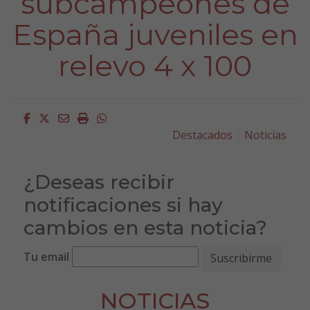
subcampeones de
España juveniles en
relevo 4 x 100
Facebook
Twitter
Email
Imprimir
Whatsapp
Destacados
Noticias
¿Deseas recibir
notificaciones si hay
cambios en esta noticia?
Tu email
NOTICIAS