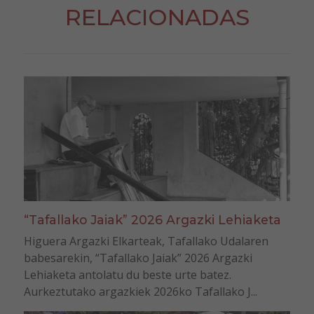
RELACIONADAS
“Tafallako Jaiak” 2026 Argazki Lehiaketa
Higuera Argazki Elkarteak, Tafallako Udalaren
babesarekin, “Tafallako Jaiak” 2026 Argazki
Lehiaketa antolatu du beste urte batez.
Aurkeztutako argazkiek 2026ko Tafallako J...