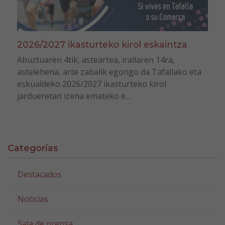
2026/2027 ikasturteko kirol eskaintza
Abuztuaren 4tik, asteartea, irailaren 14ra,
astelehena, arte zabalik egongo da Tafallako eta
eskualdeko 2026/2027 ikasturteko kirol
jardueretan izena emateko e...
Categorías
Destacados
Noticias
Sala de prensa