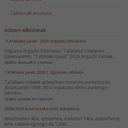
Tablón de anuncios
Azken albisteak
“Tafallako Jaiak” 2026 Argazki Lehiaketa
Higuera Argazki Elkarteak, Tafallako Udalaren
babesarekin, “Tafallako Jaiak” 2026 Argazki Lehiak...
2026ko abuztuak 6 | Noticias
Tafallako Jaiak 2026 | Egitarau ofiziala
Tafallako Udalak asteazken honetan aurkeztu du
abuztuaren 14tik 20ra ospatuko diren aurtengo
herriko...
2026ko uztailak 30 | Noticias
2026/2027 ikasturteko kirol eskaintza
Abuztuaren 4tik, asteartea, irailaren 14ra, astelehena,
arte zabalik egongo da Tafal...