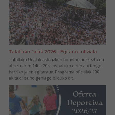
Tafallako Jaiak 2026 | Egitarau ofiziala
Tafallako Udalak asteazken honetan aurkeztu du
abuztuaren 14tik 20ra ospatuko diren aurtengo
herriko jaien egitaraua. Programa ofizialak 130
ekitaldi baino gehiago bilduko dit...