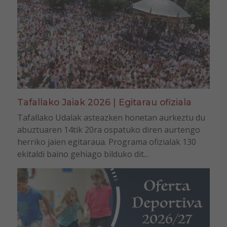
Tafallako Jaiak 2026 | Egitarau ofiziala
Tafallako Udalak asteazken honetan aurkeztu du
abuztuaren 14tik 20ra ospatuko diren aurtengo
herriko jaien egitaraua. Programa ofizialak 130
ekitaldi baino gehiago bilduko dit...