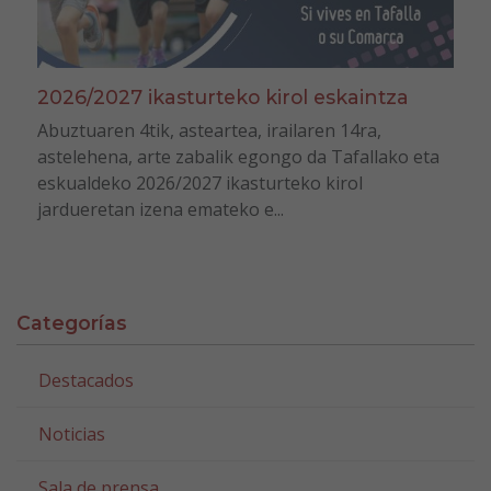
2026/2027 ikasturteko kirol eskaintza
Abuztuaren 4tik, asteartea, irailaren 14ra,
astelehena, arte zabalik egongo da Tafallako eta
eskualdeko 2026/2027 ikasturteko kirol
jardueretan izena emateko e...
Categorías
Destacados
Noticias
Sala de prensa