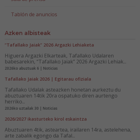
Tablón de anuncios
Azken albisteak
“Tafallako Jaiak” 2026 Argazki Lehiaketa
Higuera Argazki Elkarteak, Tafallako Udalaren
babesarekin, “Tafallako Jaiak” 2026 Argazki Lehiak...
2026ko abuztuak 6 | Noticias
Tafallako Jaiak 2026 | Egitarau ofiziala
Tafallako Udalak asteazken honetan aurkeztu du
abuztuaren 14tik 20ra ospatuko diren aurtengo
herriko...
2026ko uztailak 30 | Noticias
2026/2027 ikasturteko kirol eskaintza
Abuztuaren 4tik, asteartea, irailaren 14ra, astelehena,
arte zabalik egongo da Tafal...