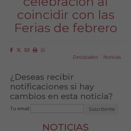
celebración al
coincidir con las
Ferias de febrero
Facebook
Twitter
Email
Imprimir
Whatsapp
Destacados
Noticias
¿Deseas recibir
notificaciones si hay
cambios en esta noticia?
Tu email
NOTICIAS