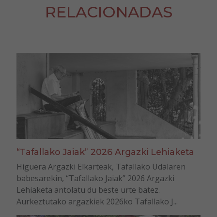
RELACIONADAS
“Tafallako Jaiak” 2026 Argazki Lehiaketa
Higuera Argazki Elkarteak, Tafallako Udalaren
babesarekin, “Tafallako Jaiak” 2026 Argazki
Lehiaketa antolatu du beste urte batez.
Aurkeztutako argazkiek 2026ko Tafallako J...