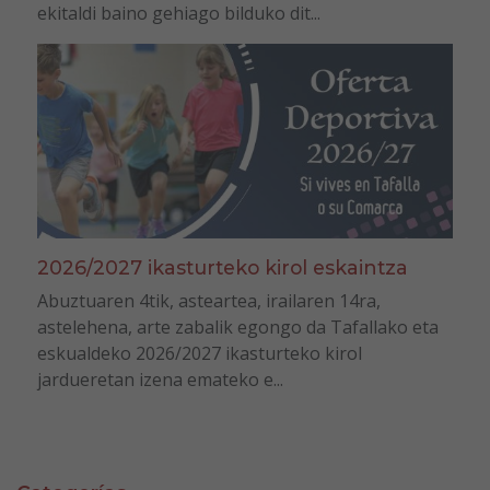
ekitaldi baino gehiago bilduko dit...
2026/2027 ikasturteko kirol eskaintza
Abuztuaren 4tik, asteartea, irailaren 14ra,
astelehena, arte zabalik egongo da Tafallako eta
eskualdeko 2026/2027 ikasturteko kirol
jardueretan izena emateko e...