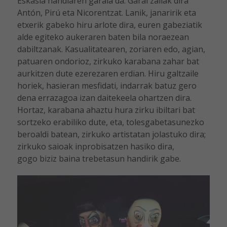
Eskasia handiaren garaia da. Garai zailak dira
Antón, Pirú eta Nicorentzat. Lanik, janaririk eta
etxerik gabeko hiru arlote dira, euren gabeziatik
alde egiteko aukeraren baten bila noraezean
dabiltzanak. Kasualitatearen, zoriaren edo, agian,
patuaren ondorioz, zirkuko karabana zahar bat
aurkitzen dute ezerezaren erdian. Hiru galtzaile
horiek, hasieran mesfidati, indarrak batuz gero
dena errazagoa izan daitekeela ohartzen dira.
Hortaz, karabana ahaztu hura zirku ibiltari bat
sortzeko erabiliko dute, eta, tolesgabetasunezko
beroaldi batean, zirkuko artistatan jolastuko dira;
zirkuko saioak inprobisatzen hasiko dira,
gogo biziz baina trebetasun handirik gabe.