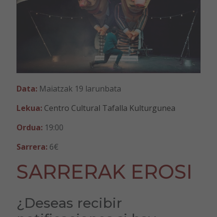
Data:
Maiatzak 19 larunbata
Lekua:
Centro Cultural Tafalla Kulturgunea
Ordua:
19:00
Sarrera:
6€
SARRERAK EROSI
¿Deseas recibir