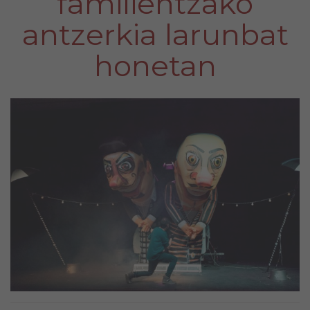
familientzako
antzerkia larunbat
honetan