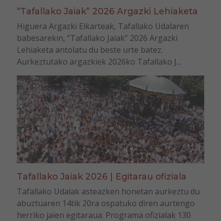
“Tafallako Jaiak” 2026 Argazki Lehiaketa
Higuera Argazki Elkarteak, Tafallako Udalaren
babesarekin, “Tafallako Jaiak” 2026 Argazki
Lehiaketa antolatu du beste urte batez.
Aurkeztutako argazkiek 2026ko Tafallako J...
Tafallako Jaiak 2026 | Egitarau ofiziala
Tafallako Udalak asteazken honetan aurkeztu du
abuztuaren 14tik 20ra ospatuko diren aurtengo
herriko jaien egitaraua. Programa ofizialak 130