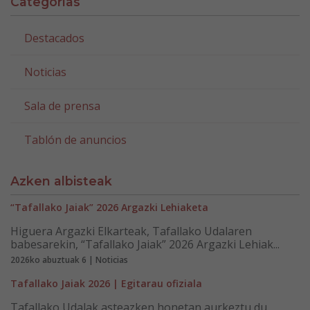
Categorías
Destacados
Noticias
Sala de prensa
Tablón de anuncios
Azken albisteak
“Tafallako Jaiak” 2026 Argazki Lehiaketa
Higuera Argazki Elkarteak, Tafallako Udalaren
babesarekin, “Tafallako Jaiak” 2026 Argazki Lehiak...
2026ko abuztuak 6 | Noticias
Tafallako Jaiak 2026 | Egitarau ofiziala
Tafallako Udalak asteazken honetan aurkeztu du