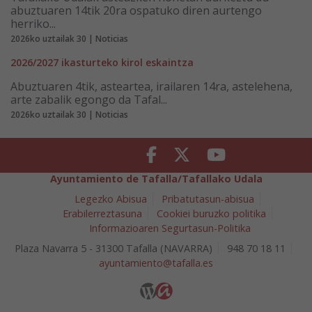
abuztuaren 14tik 20ra ospatuko diren aurtengo
herriko...
2026ko uztailak 30 | Noticias
2026/2027 ikasturteko kirol eskaintza
Abuztuaren 4tik, asteartea, irailaren 14ra, astelehena,
arte zabalik egongo da Tafal...
2026ko uztailak 30 | Noticias
Facebook
Twitter
Youtube
Ayuntamiento de Tafalla/Tafallako Udala
Legezko Abisua
Pribatutasun-abisua
Erabilerreztasuna
Cookiei buruzko politika
Informazioaren Segurtasun-Politika
Plaza Navarra 5 - 31300 Tafalla (NAVARRA)
948 70 18 11
ayuntamiento@tafalla.es