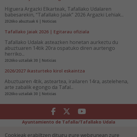
Higuera Argazki Elkarteak, Tafallako Udalaren
babesarekin, “Tafallako Jaiak” 2026 Argazki Lehiak...
2026ko abuztuak 6 | Noticias
Tafallako Jaiak 2026 | Egitarau ofiziala
Tafallako Udalak asteazken honetan aurkeztu du
abuztuaren 14tik 20ra ospatuko diren aurtengo
herriko...
2026ko uztailak 30 | Noticias
2026/2027 ikasturteko kirol eskaintza
Abuztuaren 4tik, asteartea, irailaren 14ra, astelehena,
arte zabalik egongo da Tafal...
2026ko uztailak 30 | Noticias
Facebook
Twitter
Youtube
Ayuntamiento de Tafalla/Tafallako Udala
Legezko Abisua
Pribatutasun-abisua
Cookieak erabiltzen ditugu gure webgunean zure