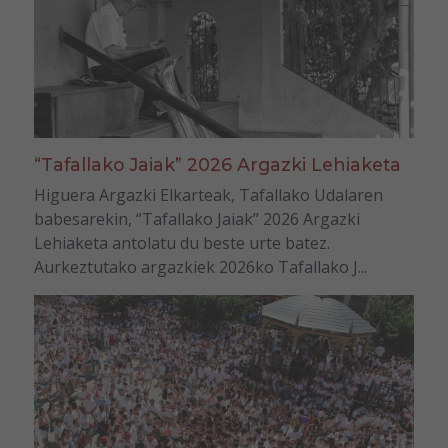
“Tafallako Jaiak” 2026 Argazki Lehiaketa
Higuera Argazki Elkarteak, Tafallako Udalaren
babesarekin, “Tafallako Jaiak” 2026 Argazki
Lehiaketa antolatu du beste urte batez.
Aurkeztutako argazkiek 2026ko Tafallako J...