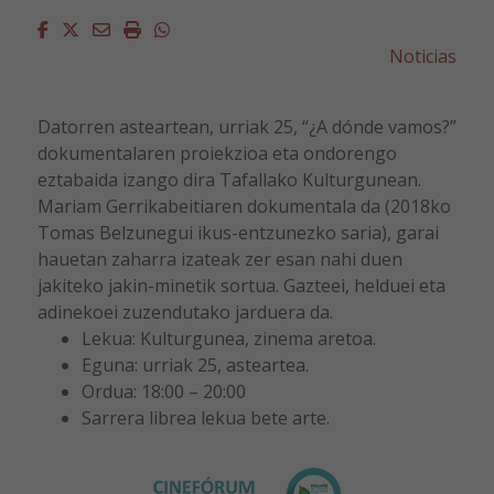
Facebook
Twitter
Email
Imprimir
Whatsapp
Noticias
Datorren asteartean, urriak 25, “¿A dónde vamos?”
dokumentalaren proiekzioa eta ondorengo
eztabaida izango dira Tafallako Kulturgunean.
Mariam Gerrikabeitiaren dokumentala da (2018ko
Tomas Belzunegui ikus-entzunezko saria), garai
hauetan zaharra izateak zer esan nahi duen
jakiteko jakin-minetik sortua. Gazteei, helduei eta
adinekoei zuzendutako jarduera da.
Lekua: Kulturgunea, zinema aretoa.
Eguna: urriak 25, asteartea.
Ordua: 18:00 – 20:00
Sarrera librea lekua bete arte.