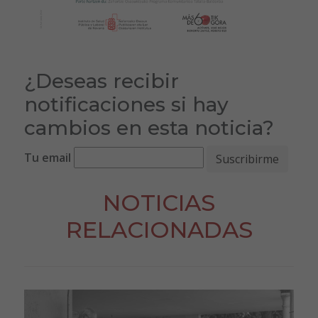
¿Deseas recibir
notificaciones si hay
cambios en esta noticia?
Tu email
NOTICIAS
RELACIONADAS