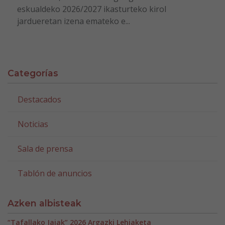
eskualdeko 2026/2027 ikasturteko kirol
jardueretan izena emateko e...
Categorías
Destacados
Noticias
Sala de prensa
Tablón de anuncios
Azken albisteak
“Tafallako Jaiak” 2026 Argazki Lehiaketa