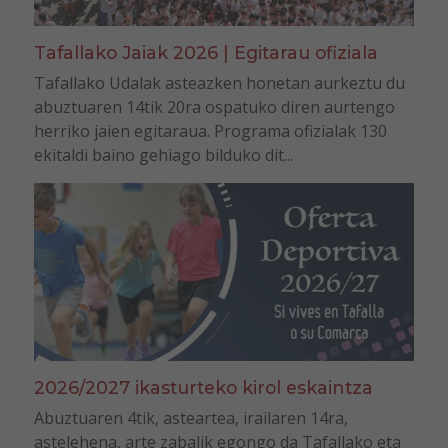
Tafallako Jaiak 2026 | Egitarau ofiziala
Tafallako Udalak asteazken honetan aurkeztu du
abuztuaren 14tik 20ra ospatuko diren aurtengo
herriko jaien egitaraua. Programa ofizialak 130
ekitaldi baino gehiago bilduko dit...
2026/2027 ikasturteko kirol eskaintza
Abuztuaren 4tik, asteartea, irailaren 14ra,
astelehena, arte zabalik egongo da Tafallako eta