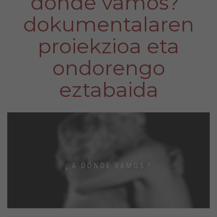
dónde vamos?”
dokumentalaren
proiekzioa eta
ondorengo
eztabaida