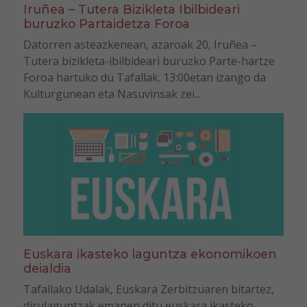
Iruñea – Tutera Bizikleta Ibilbideari
buruzko Partaidetza Foroa
Datorren asteazkenean, azaroak 20, Iruñea –
Tutera bizikleta-ibilbideari buruzko Parte-hartze
Foroa hartuko du Tafallak. 13:00etan izango da
Kulturgunean eta Nasuvinsak zei...
Euskara ikasteko laguntza ekonomikoen
deialdia
Tafallako Udalak, Euskara Zerbitzuaren bitartez,
dirulaguntzak emanen ditu euskara ikasteko.