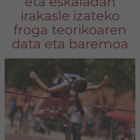
eta eskaladan
irakasle izateko
froga teorikoaren
data eta baremoa