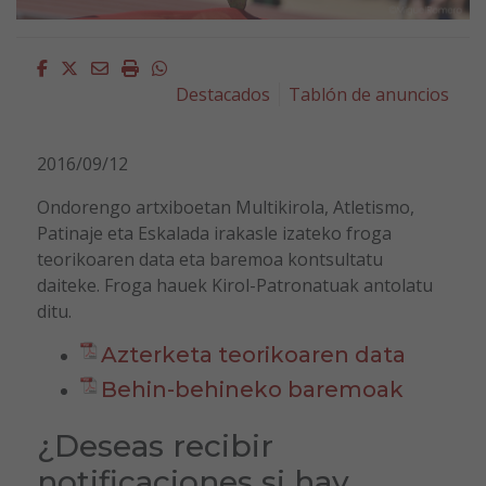
Facebook
Twitter
Email
Imprimir
Whatsapp
Destacados
Tablón de anuncios
2016/09/12
Ondorengo artxiboetan Multikirola, Atletismo,
Patinaje eta Eskalada irakasle izateko froga
teorikoaren data eta baremoa kontsultatu
daiteke. Froga hauek Kirol-Patronatuak antolatu
ditu.
Azterketa teorikoaren data
Behin-behineko baremoak
¿Deseas recibir
notificaciones si hay