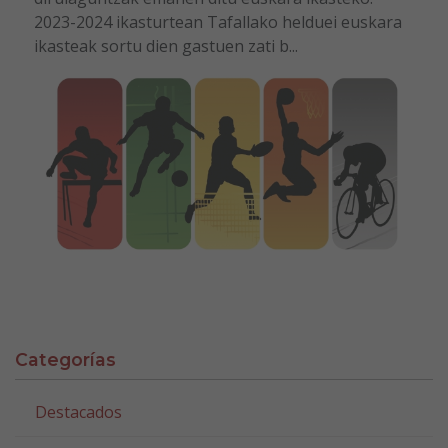
2023-2024 ikasturtean Tafallako helduei euskara
ikasteak sortu dien gastuen zati b...
Categorías
Destacados