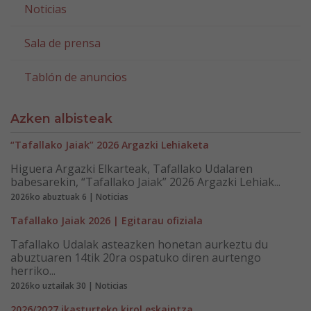
Noticias
Sala de prensa
Tablón de anuncios
Azken albisteak
“Tafallako Jaiak” 2026 Argazki Lehiaketa
Higuera Argazki Elkarteak, Tafallako Udalaren
babesarekin, “Tafallako Jaiak” 2026 Argazki Lehiak...
2026ko abuztuak 6 | Noticias
Tafallako Jaiak 2026 | Egitarau ofiziala
Tafallako Udalak asteazken honetan aurkeztu du
abuztuaren 14tik 20ra ospatuko diren aurtengo
herriko...
2026ko uztailak 30 | Noticias
2026/2027 ikasturteko kirol eskaintza