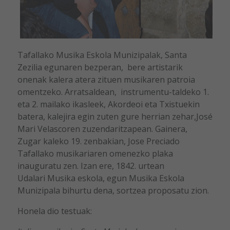
Tafallako Musika Eskola Munizipalak, Santa
Zezilia egunaren bezperan, bere artistarik
onenak kalera atera zituen musikaren patroia
omentzeko. Arratsaldean, instrumentu-taldeko 1.
eta 2. mailako ikasleek, Akordeoi eta Txistuekin
batera, kalejira egin zuten gure herrian zehar,José
Mari Velascoren zuzendaritzapean. Gainera,
Zugar kaleko 19. zenbakian, Jose Preciado
Tafallako musikariaren omenezko plaka
inauguratu zen. Izan ere, 1842. urtean
Udalari Musika eskola, egun Musika Eskola
Munizipala bihurtu dena, sortzea proposatu zion.
Honela dio testuak: