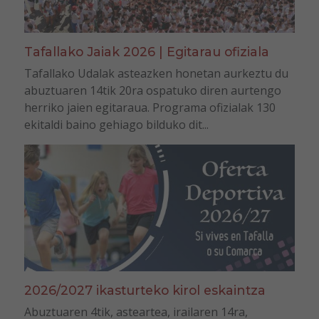
Tafallako Jaiak 2026 | Egitarau ofiziala
Tafallako Udalak asteazken honetan aurkeztu du
abuztuaren 14tik 20ra ospatuko diren aurtengo
herriko jaien egitaraua. Programa ofizialak 130
ekitaldi baino gehiago bilduko dit...
2026/2027 ikasturteko kirol eskaintza
Abuztuaren 4tik, asteartea, irailaren 14ra,