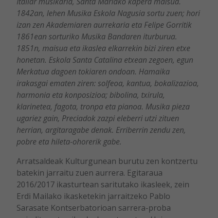
Italiar musikaria, Santa Mariako kapera maisua.
1842an, lehen Musika Eskola Nagusia sortu zuen; hori
izan zen Akademiaren aurrekaria eta Felipe Gorritik
1861ean sorturiko Musika Bandaren iturburua.
1851n, maisua eta ikaslea elkarrekin bizi ziren etxe
honetan. Eskola Santa Catalina etxean zegoen, egun
Merkatua dagoen tokiaren ondoan. Hamaika
irakasgai ematen ziren: solfeoa, kantua, bokalizazioa,
harmonia eta konposizioa; bibolina, txirula,
klarinetea, fagota, tronpa eta pianoa. Musika pieza
ugariez gain, Preciadok zazpi eleberri utzi zituen
herrian, argitaragabe denak. Erriberrin zendu zen,
pobre eta hileta-ohorerik gabe.
Arratsaldeak Kulturgunean burutu zen kontzertu
batekin jarraitu zuen aurrera. Egitaraua
2016/2017 ikasturtean saritutako ikasleek, zein
Erdi Mailako ikasketekin jarraitzeko Pablo
Sarasate Kontserbatorioan sarrera-proba