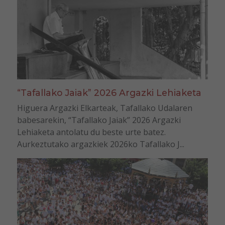
“Tafallako Jaiak” 2026 Argazki Lehiaketa
Higuera Argazki Elkarteak, Tafallako Udalaren
babesarekin, “Tafallako Jaiak” 2026 Argazki
Lehiaketa antolatu du beste urte batez.
Aurkeztutako argazkiek 2026ko Tafallako J...