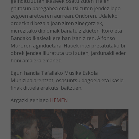
gainditu zuten ikasleek osatu zuten. Haien
gaitasun paregabea erakutsi zuten jendez lepo
zegoen aretoaren aurrean. Ondoren, Udaleko
ordezkari bezala joan ziren zinegotziek,
merezitako diplomak banatu zizkieten. Koro eta
Bandako ikasleak ere han izan ziren, Alfonso
Muroren aginduetara. Hauek interpretatutako bi
obrek jendea liluratuta utzi zuten, jardunaldi eder
honi amaiera emanez.
Egun handia Tafallako Musika Eskola
Munizipalarentzat, osasuntsu dagoela eta ikasle
finak dituela erakutsi baitzuen.
Argazki gehiago
HEMEN