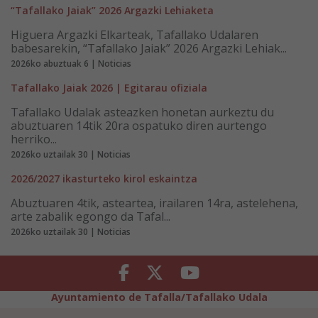
“Tafallako Jaiak” 2026 Argazki Lehiaketa
Higuera Argazki Elkarteak, Tafallako Udalaren
babesarekin, “Tafallako Jaiak” 2026 Argazki Lehiak...
2026ko abuztuak 6 | Noticias
Tafallako Jaiak 2026 | Egitarau ofiziala
Tafallako Udalak asteazken honetan aurkeztu du
abuztuaren 14tik 20ra ospatuko diren aurtengo
herriko...
2026ko uztailak 30 | Noticias
2026/2027 ikasturteko kirol eskaintza
Abuztuaren 4tik, asteartea, irailaren 14ra, astelehena,
arte zabalik egongo da Tafal...
2026ko uztailak 30 | Noticias
Facebook
Twitter
Youtube
Ayuntamiento de Tafalla/Tafallako Udala
Legezko Abisua
Pribatutasun-abisua