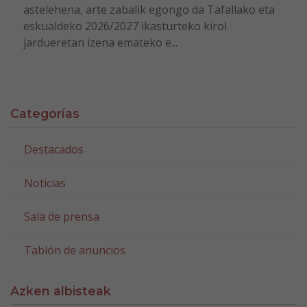
astelehena, arte zabalik egongo da Tafallako eta
eskualdeko 2026/2027 ikasturteko kirol
jardueretan izena emateko e...
Categorías
Destacados
Noticias
Sala de prensa
Tablón de anuncios
Azken albisteak