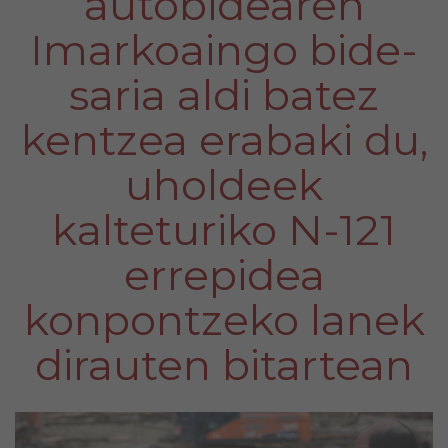
autobidearen
Imarkoaingo bide-
saria aldi batez
kentzea erabaki du,
uholdeek
kalteturiko N-121
errepidea
konpontzeko lanek
dirauten bitartean