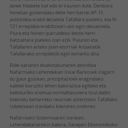
lanek hilabete bat edo bi iraunen dute. Denbora
honetan gomendatu diete herritarrei AP-15
autobidea erabil dezatela Tafallara joateko, eta N-
121 errepidea erabiltzeari uko egin diezaiotela,
Piura eta honen iparraldeko beste herri
batzuetara joateko izan ezik. Puiuren eta
Tafallaren arteko joan-etorriak Artaxoatik
Tafallarako errepidetik egin beharko dira.
Bide-sariaren doakotasunaren akordioa
Nafarroako Lehendakari Uxue Barkosek iragarri
du gaur goizean, prezipitazioek eragindako
kalteei buruzko lehen balorazioa egiteko eta
kalteturiko eremua normaltasunera itzul dadin
bideratu beharreko neurriak aztertzeko Tafallako
Udaletxean izandako bileraren ondoren.
Nafarroako Gobernuaren izenean,
Lehendakariarekin batera, Garapen Ekonomikoko