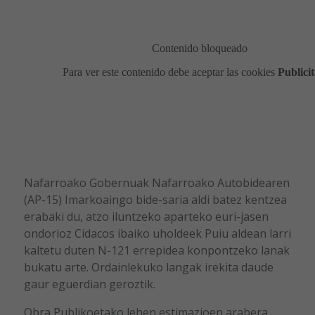
Nafarroako Gobernuak Nafarroako Autobidearen
(AP-15) Imarkoaingo bide-saria aldi batez kentzea
erabaki du, atzo iluntzeko aparteko euri-jasen
ondorioz Cidacos ibaiko uholdeek Puiu aldean larri
kaltetu duten N-121 errepidea konpontzeko lanak
bukatu arte. Ordainlekuko langak irekita daude
gaur eguerdian geroztik.
Obra Publikoetako lehen estimazioen arabera,