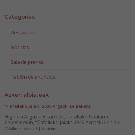
Categorías
Destacados
Noticias
Sala de prensa
Tablón de anuncios
Azken albisteak
“Tafallako Jaiak” 2026 Argazki Lehiaketa
Higuera Argazki Elkarteak, Tafallako Udalaren
babesarekin, “Tafallako Jaiak” 2026 Argazki Lehiak...
2026ko abuztuak 6 | Noticias