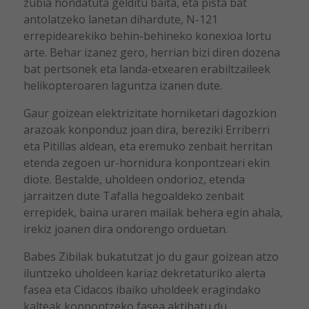
zubia hondatuta gelditu baita, eta pista bat
antolatzeko lanetan dihardute, N-121
errepidearekiko behin-behineko konexioa lortu
arte. Behar izanez gero, herrian bizi diren dozena
bat pertsonek eta landa-etxearen erabiltzaileek
helikopteroaren laguntza izanen dute.
Gaur goizean elektrizitate horniketari dagozkion
arazoak konponduz joan dira, bereziki Erriberri
eta Pitillas aldean, eta eremuko zenbait herritan
etenda zegoen ur-hornidura konpontzeari ekin
diote. Bestalde, uholdeen ondorioz, etenda
jarraitzen dute Tafalla hegoaldeko zenbait
errepidek, baina uraren mailak behera egin ahala,
irekiz joanen dira ondorengo orduetan.
Babes Zibilak bukatutzat jo du gaur goizean atzo
iluntzeko uholdeen kariaz dekretaturiko alerta
fasea eta Cidacos ibaiko uholdeek eragindako
kalteak konpontzeko fasea aktibatu du.