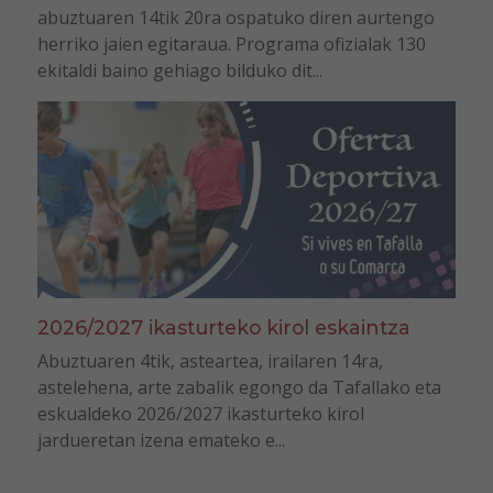
abuztuaren 14tik 20ra ospatuko diren aurtengo
herriko jaien egitaraua. Programa ofizialak 130
ekitaldi baino gehiago bilduko dit...
2026/2027 ikasturteko kirol eskaintza
Abuztuaren 4tik, asteartea, irailaren 14ra,
astelehena, arte zabalik egongo da Tafallako eta
eskualdeko 2026/2027 ikasturteko kirol
jardueretan izena emateko e...