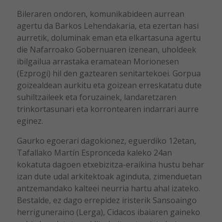
Bileraren ondoren, komunikabideen aurrean
agertu da Barkos Lehendakaria, eta ezertan hasi
aurretik, doluminak eman eta elkartasuna agertu
die Nafarroako Gobernuaren izenean, uholdeek
ibilgailua arrastaka eramatean Morionesen
(Ezprogi) hil den gaztearen senitartekoei. Gorpua
goizealdean aurkitu eta goizean erreskatatu dute
suhiltzaileek eta foruzainek, landaretzaren
trinkortasunari eta korrontearen indarrari aurre
eginez.
Gaurko egoerari dagokionez, eguerdiko 12etan,
Tafallako Martín Espronceda kaleko 24an
kokatuta dagoen etxebizitza-eraikina hustu behar
izan dute udal arkitektoak aginduta, zimenduetan
antzemandako kalteei neurria hartu ahal izateko.
Bestalde, ez dago errepidez iristerik Sansoaingo
herriguneraino (Lerga), Cidacos ibaiaren gaineko