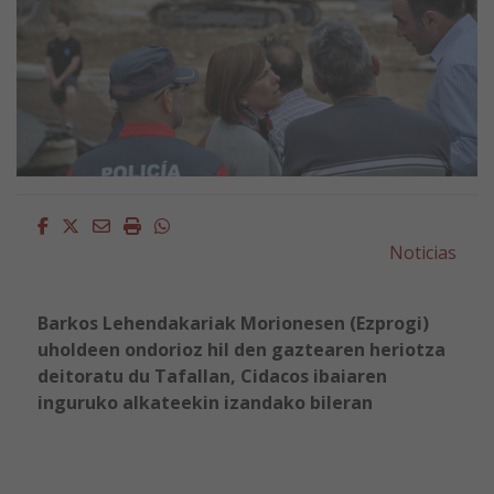
Facebook
Twitter
Email
Imprimir
Whatsapp
Noticias
Barkos Lehendakariak Morionesen (Ezprogi)
uholdeen ondorioz hil den gaztearen heriotza
deitoratu du Tafallan, Cidacos ibaiaren
inguruko alkateekin izandako bileran