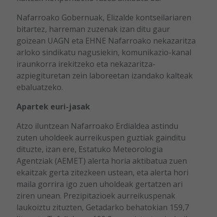
Nafarroako Gobernuak, Elizalde kontseilariaren
bitartez, harreman zuzenak izan ditu gaur
goizean UAGN eta EHNE Nafarroako nekazaritza
arloko sindikatu nagusiekin, komunikazio-kanal
iraunkorra irekitzeko eta nekazaritza-
azpiegituretan zein laboreetan izandako kalteak
ebaluatzeko.
Apartek euri-jasak
Atzo iluntzean Nafarroako Erdialdea astindu
zuten uholdeek aurreikuspen guztiak gainditu
dituzte, izan ere, Estatuko Meteorologia
Agentziak (AEMET) alerta horia aktibatua zuen
ekaitzak gerta zitezkeen ustean, eta alerta hori
maila gorrira igo zuen uholdeak gertatzen ari
ziren unean. Prezipitazioek aurreikuspenak
laukoiztu zituzten, Getadarko behatokian 159,7