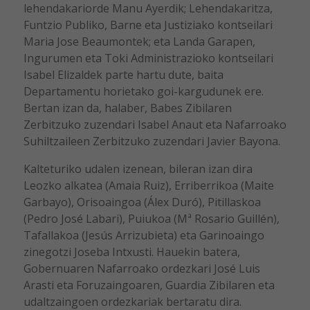
lehendakariorde Manu Ayerdik; Lehendakaritza,
Funtzio Publiko, Barne eta Justiziako kontseilari
Maria Jose Beaumontek; eta Landa Garapen,
Ingurumen eta Toki Administrazioko kontseilari
Isabel Elizaldek parte hartu dute, baita
Departamentu horietako goi-kargudunek ere.
Bertan izan da, halaber, Babes Zibilaren
Zerbitzuko zuzendari Isabel Anaut eta Nafarroako
Suhiltzaileen Zerbitzuko zuzendari Javier Bayona.
Kalteturiko udalen izenean, bileran izan dira
Leozko alkatea (Amaia Ruiz), Erriberrikoa (Maite
Garbayo), Orisoaingoa (Álex Duró), Pitillaskoa
(Pedro José Labari), Puiukoa (Mª Rosario Guillén),
Tafallakoa (Jesús Arrizubieta) eta Garinoaingo
zinegotzi Joseba Intxusti. Hauekin batera,
Gobernuaren Nafarroako ordezkari José Luis
Arasti eta Foruzaingoaren, Guardia Zibilaren eta
udaltzaingoen ordezkariak bertaratu dira.