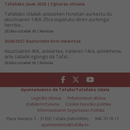
Tafallako Jaiak 2026 | Egitarau ofiziala
Tafallako Udalak asteazken honetan aurkeztu du
abuztuaren 14tik 20ra ospatuko diren aurtengo
herriko...
2026ko uztailak 30 | Noticias
2026/2027 ikasturteko kirol eskaintza
Abuztuaren 4tik, asteartea, irailaren 14ra, astelehena,
arte zabalik egongo da Tafal...
2026ko uztailak 30 | Noticias
Facebook
Twitter
Youtube
Ayuntamiento de Tafalla/Tafallako Udala
Legezko Abisua
Pribatutasun-abisua
Erabilerreztasuna
Cookiei buruzko politika
Informazioaren Segurtasun-Politika
Plaza Navarra 5 - 31300 Tafalla (NAVARRA)
948 70 18 11
ayuntamiento@tafalla.es