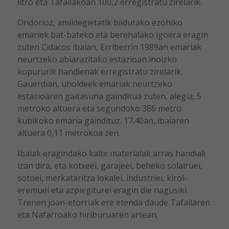
litro eta Tafallakoan 100,2 erregistratu zirelarik.
Ondorioz, amildegietatik bildutako ezohiko
emariek bat-bateko eta berehalako igoera eragin
zuten Cidacos ibaian, Erriberrin 1989an emariak
neurtzeko abiarazitako estazioan inoizko
kopururik handienak erregistratu zirelarik.
Gauerdian, uholdeek emariak neurtzeko
estazioaren gaitasuna gainditua zuten, alegia, 5
metroko altuera eta segundoko 386 metro
kubikoko emaria gaindituz. 17.40an, ibaiaren
altuera 0,11 metrokoa zen.
Ibaiak eragindako kalte materialak arras handiak
izan dira, eta kotxeei, garajeei, beheko solairuei,
sotoei, merkataritza lokalei, industriei, kirol-
eremuei eta azpiegiturei eragin die nagusiki.
Trenen joan-etorriak ere etenda daude Tafallaren
eta Nafarroako hiriburuaren artean.