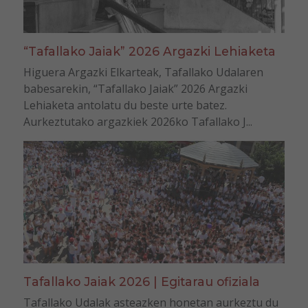
“Tafallako Jaiak” 2026 Argazki Lehiaketa
Higuera Argazki Elkarteak, Tafallako Udalaren
babesarekin, “Tafallako Jaiak” 2026 Argazki
Lehiaketa antolatu du beste urte batez.
Aurkeztutako argazkiek 2026ko Tafallako J...
Tafallako Jaiak 2026 | Egitarau ofiziala
Tafallako Udalak asteazken honetan aurkeztu du