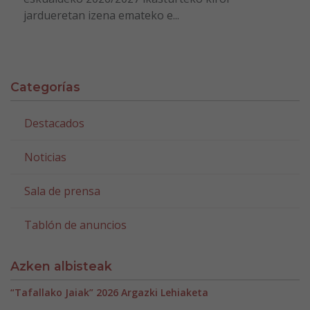
jardueretan izena emateko e...
Categorías
Destacados
Noticias
Sala de prensa
Tablón de anuncios
Azken albisteak
“Tafallako Jaiak” 2026 Argazki Lehiaketa