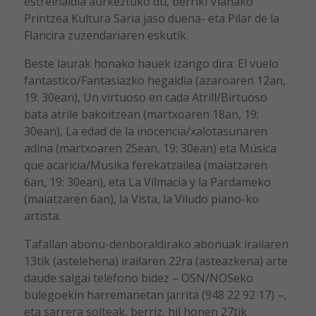
estreinaldia aurkeztuko du, berriki Vianako
Printzea Kultura Saria jaso duena- eta Pilar de la
Flancira zuzendariaren eskutik.
Beste laurak honako hauek izango dira: El vuelo
fantastico/Fantasiazko hegaldia (azaroaren 12an,
19: 30ean), Un virtuoso en cada Atrill/Birtuoso
bata atrile bakoitzean (martxoaren 18an, 19:
30ean), La edad de la inocencia/xalotasunaren
adina (martxoaren 25ean, 19: 30ean) eta Música
que acaricia/Musika ferekatzailea (maiatzaren
6an, 19: 30ean), eta La Vilmacia y la Pardameko
(maiatzaren 6an), la Vista, la Viludo piano-ko
artista.
Tafallan abonu-denboraldirako abonuak irailaren
13tik (astelehena) irailaren 22ra (asteazkena) arte
daude salgai telefono bidez – OSN/NOSeko
bulegoekin harremanetan jarrita (948 22 92 17) –,
eta sarrera solteak, berriz, hil honen 27tik