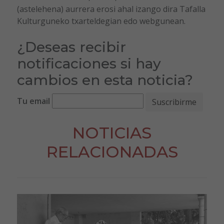
(astelehena) aurrera erosi ahal izango dira Tafalla
Kulturguneko txarteldegian edo webgunean.
¿Deseas recibir
notificaciones si hay
cambios en esta noticia?
Tu email
NOTICIAS
RELACIONADAS