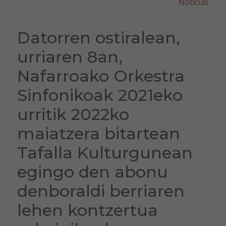
Noticias
Datorren ostiralean,
urriaren 8an,
Nafarroako Orkestra
Sinfonikoak 2021eko
urritik 2022ko
maiatzera bitartean
Tafalla Kulturgunean
egingo den abonu
denboraldi berriaren
lehen kontzertua