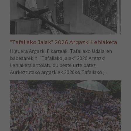
“Tafallako Jaiak” 2026 Argazki Lehiaketa
Higuera Argazki Elkarteak, Tafallako Udalaren
babesarekin, “Tafallako Jaiak” 2026 Argazki
Lehiaketa antolatu du beste urte batez.
Aurkeztutako argazkiek 2026ko Tafallako J...