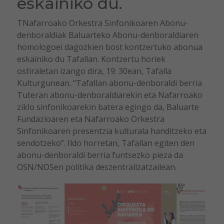
eskainiko du.
TNafarroako Orkestra Sinfonikoaren Abonu-
denboraldiak Baluarteko Abonu-denboraldiaren
homologoei dagozkien bost kontzertuko abonua
eskainiko du Tafallan. Kontzertu horiek
ostiraletan izango dira, 19: 30ean, Tafalla
Kulturgunean. “Tafallan abonu-denboraldi berria
Tuteran abonu-denboraldiarekin eta Nafarroako
ziklo sinfonikoarekin batera egingo da, Baluarte
Fundazioaren eta Nafarroako Orkestra
Sinfonikoaren presentzia kulturala handitzeko eta
sendotzeko”. Ildo horretan, Tafallan egiten den
abonu-denboraldi berria funtsezko pieza da
OSN/NOSen politika deszentralizatzailean.