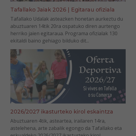
Tafallako Jaiak 2026 | Egitarau ofiziala
Tafallako Udalak asteazken honetan aurkeztu du
abuztuaren 14tik 20ra ospatuko diren aurtengo
herriko jaien egitaraua. Programa ofizialak 130
ekitaldi baino gehiago bilduko dit...
2026/2027 ikasturteko kirol eskaintza
Abuztuaren 4tik, asteartea, irailaren 14ra,
astelehena, arte zabalik egongo da Tafallako eta
eskualdeko 2026/2027 ikasturteko kirol