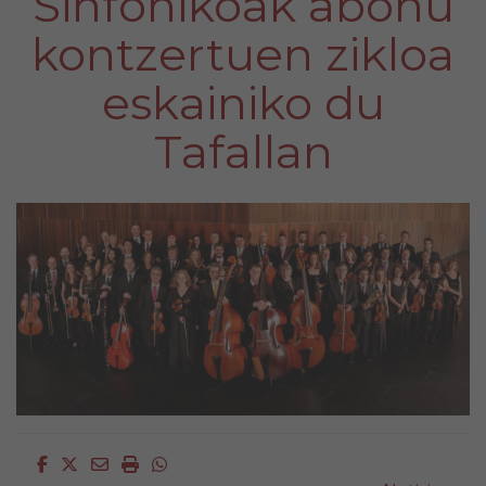
Sinfonikoak abonu
kontzertuen zikloa
eskainiko du
Tafallan
Facebook
Twitter
Email
Imprimir
Whatsapp