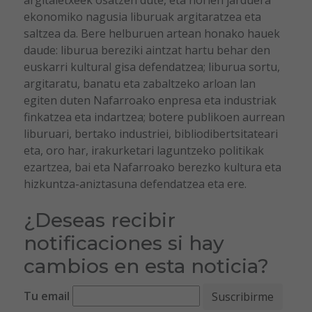
argitaletxeek osatzen dute, eta horien jarduera
ekonomiko nagusia liburuak argitaratzea eta
saltzea da. Bere helburuen artean honako hauek
daude: liburua bereziki aintzat hartu behar den
euskarri kultural gisa defendatzea; liburua sortu,
argitaratu, banatu eta zabaltzeko arloan lan
egiten duten Nafarroako enpresa eta industriak
finkatzea eta indartzea; botere publikoen aurrean
liburuari, bertako industriei, bibliodibertsitateari
eta, oro har, irakurketari laguntzeko politikak
ezartzea, bai eta Nafarroako berezko kultura eta
hizkuntza-aniztasuna defendatzea eta ere.
¿Deseas recibir
notificaciones si hay
cambios en esta noticia?
Tu email