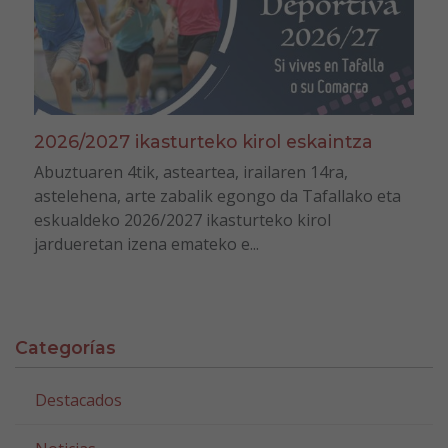
2026/2027 ikasturteko kirol eskaintza
Abuztuaren 4tik, asteartea, irailaren 14ra,
astelehena, arte zabalik egongo da Tafallako eta
eskualdeko 2026/2027 ikasturteko kirol
jardueretan izena emateko e...
Categorías
Destacados