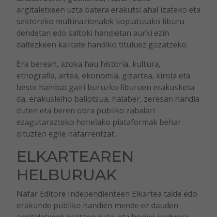
argitaletxeen uzta batera erakutsi ahal izateko eta
sektoreko multinazionalek kopiatutako liburu-
dendetan edo saltoki handietan aurki ezin
daitezkeen kalitate handiko tituluez gozatzeko.
Era berean, azoka hau historia, kultura,
etnografia, artea, ekonomia, gizartea, kirola eta
beste hainbat gairi buruzko liburuen erakusketa
da, erakusleiho baliotsua, halaber, zeresan handia
duten eta beren obra publiko zabalari
ezagutarazteko honelako plataformak behar
dituzten egile nafarrentzat.
ELKARTEAREN
HELBURUAK
Nafar Editore Independienteen Elkartea talde edo
erakunde publiko handien mende ez dauden