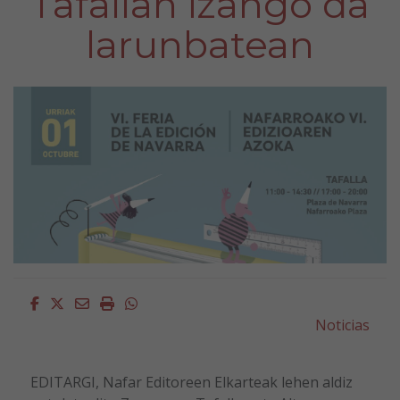
Tafallan izango da
larunbatean
Facebook
Twitter
Email
Imprimir
Whatsapp
Noticias
EDITARGI, Nafar Editoreen Elkarteak lehen aldiz