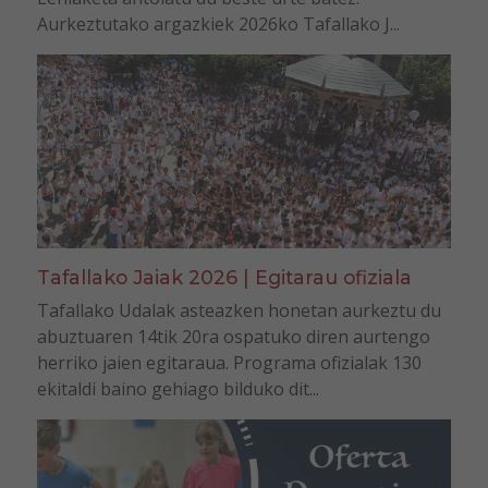
Aurkeztutako argazkiek 2026ko Tafallako J...
Tafallako Jaiak 2026 | Egitarau ofiziala
Tafallako Udalak asteazken honetan aurkeztu du
abuztuaren 14tik 20ra ospatuko diren aurtengo
herriko jaien egitaraua. Programa ofizialak 130
ekitaldi baino gehiago bilduko dit...