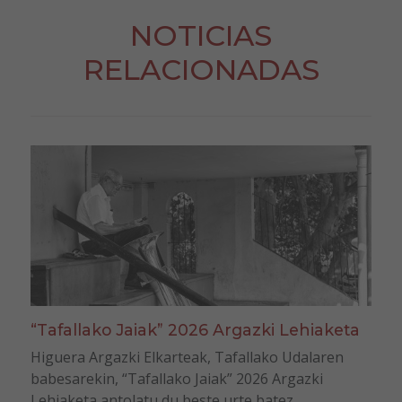
NOTICIAS
RELACIONADAS
“Tafallako Jaiak” 2026 Argazki Lehiaketa
Higuera Argazki Elkarteak, Tafallako Udalaren
babesarekin, “Tafallako Jaiak” 2026 Argazki
Lehiaketa antolatu du beste urte batez.