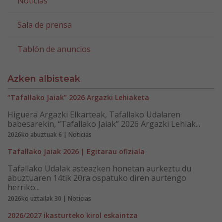
Noticias
Sala de prensa
Tablón de anuncios
Azken albisteak
“Tafallako Jaiak” 2026 Argazki Lehiaketa
Higuera Argazki Elkarteak, Tafallako Udalaren
babesarekin, “Tafallako Jaiak” 2026 Argazki Lehiak...
2026ko abuztuak 6 | Noticias
Tafallako Jaiak 2026 | Egitarau ofiziala
Tafallako Udalak asteazken honetan aurkeztu du
abuztuaren 14tik 20ra ospatuko diren aurtengo
herriko...
2026ko uztailak 30 | Noticias
2026/2027 ikasturteko kirol eskaintza