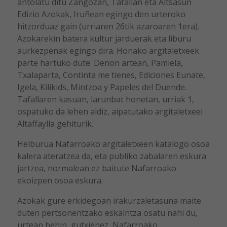
antolatu ditu Zangozan, Tafallan eta Altsasun
Edizio Azokak, Iruñean egingo den urteroko
hitzorduaz gain (urriaren 26tik azaroaren 1era).
Azokarekin batera kultur jarduerak eta liburu
aurkezpenak egingo dira. Honako argitaletxeek
parte hartuko dute:
D
enon artean, Pamiela,
Txalaparta, Continta me tienes, Ediciones Eunate,
Igela, Kilikids, Mintzoa y Papeles del Duende
.
Tafallaren kasuan, larunbat honetan, urriak 1,
ospatuko da lehen aldiz, aipatutako argitaletxeei
Altaffaylla gehiturik.
Helburua Nafarroako argitaletxeen katalogo osoa
kalera ateratzea da, eta publiko zabalaren eskura
jartzea, normalean ez baitute Nafarroako
ekoizpen osoa eskura.
Azokak gure erkidegoan irakurzaletasuna maite
duten pertsonentzako eskaintza osatu nahi du,
urtean behin, gutxienez, Nafarroako