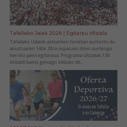
Tafallako Jaiak 2026 | Egitarau ofiziala
Tafallako Udalak asteazken honetan aurkeztu du
abuztuaren 14tik 20ra ospatuko diren aurtengo
herriko jaien egitaraua. Programa ofizialak 130
ekitaldi baino gehiago bilduko dit...