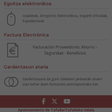
Egoitza elektronikoa
Izapideak, Erregistro Elektronikoa, Iragarki Ofizialak,
Espedienteak
Factura Electrónica
Facturación Proveedores: Ahorro -
Seguridad - Beneficios
Gardentasun ataria
Gardentasuna da gure Udalaren jarduerak oinarri
izan behar duen funtsezko printzipioetako bat.
Facebook
Twitter
Youtube
Ayuntamiento de Tafalla/Tafallako Udala