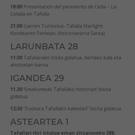
18:00
Presentación del yacimiento de Ceda – La
Celada en Tafalla
21:00
Izarren Turismoa- Tafalla Starlight.
Kondearen Parkean. (Astronavarra Sarea)
LARUNBATA 28
11:30
Tafallarako bisita gidatua, bertako kale eta
ahotsetan barna
IGANDEA 29
11.30
‘Emakumeak Tafallako historian’ bisita
gidatua
12:30
“Euskara Tafallako kaleetan” bisita gidatua
ASTEARTEA 1
Tafallari Hiri titulua eman zitzaioneko 388.