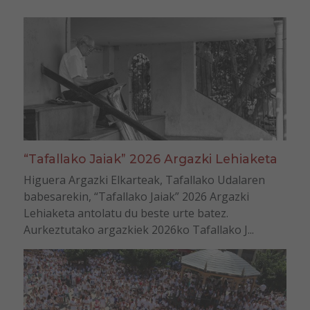
“Tafallako Jaiak” 2026 Argazki Lehiaketa
Higuera Argazki Elkarteak, Tafallako Udalaren
babesarekin, “Tafallako Jaiak” 2026 Argazki
Lehiaketa antolatu du beste urte batez.
Aurkeztutako argazkiek 2026ko Tafallako J...