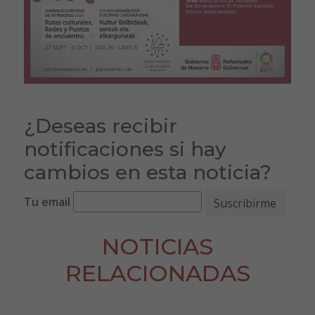
¿Deseas recibir
notificaciones si hay
cambios en esta noticia?
Tu email
NOTICIAS
RELACIONADAS