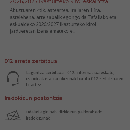
2026/2027 ikasturteko kirol eskaintza
Abuztuaren 4tik, asteartea, irailaren 14ra,
astelehena, arte zabalik egongo da Tafallako eta
eskualdeko 2026/2027 ikasturteko kirol
jardueretan izena emateko e...
012 arreta zerbitzua
Laguntza zerbitzua - 012: Informazioa eskatu,
izapideak eta iradokizunak burutu 012 zerbitzuaren
bitartez
Iradokizun postontzia
Udalari egin nahi dizkiozun galderak edo
iradokizunak