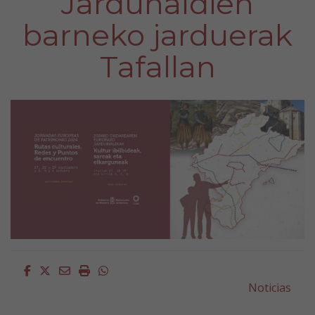
Jardunaldien
barneko jarduerak
Tafallan
Facebook
Twitter
Email
Imprimir
Whatsapp
Noticias