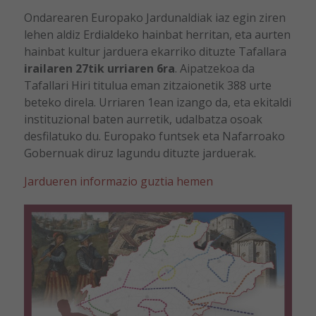
Ondarearen Europako Jardunaldiak iaz egin ziren
lehen aldiz Erdialdeko hainbat herritan, eta aurten
hainbat kultur jarduera ekarriko dituzte Tafallara
irailaren 27tik urriaren 6ra
. Aipatzekoa da
Tafallari Hiri titulua eman zitzaionetik 388 urte
beteko direla. Urriaren 1ean izango da, eta ekitaldi
instituzional baten aurretik, udalbatza osoak
desfilatuko du. Europako funtsek eta Nafarroako
Gobernuak diruz lagundu dituzte jarduerak.
Jardueren informazio guztia hemen