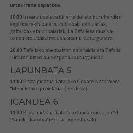
urteurrena ospatzea
19:30
Irteera udaletxetik erraldoi eta buruhandien
segizioarekin batera, zaldikoak, dantzariak,
gaiteroak eta tinbalariak, La Tafallesa musika-
banda eta udalbatza udaletxetik kulturgunera.
20.00
Tafallako abesbatzen emanaldia eta Tafalla
Hiriaren bideo aurkezpena. Kulturgunean
LARUNBATA 5
11:00
Bisita gidatua Tafallako Ondare Naturalera,
“Mendietako proiektua” (Berdesia)
IGANDEA 6
11:30
Bisita gidatua Tafallako landa-ondarera ‘El
Planoko karobia’ (Hiritar bolondresak)