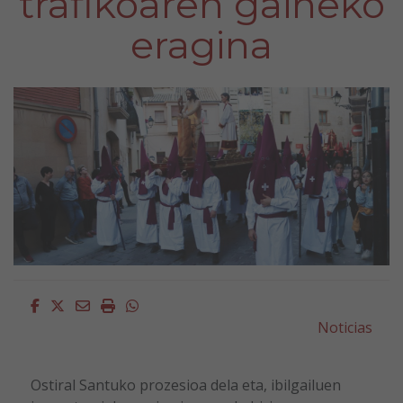
trafikoaren gaineko
eragina
Facebook
Twitter
Email
Imprimir
Whatsapp
Noticias
Ostiral Santuko prozesioa dela eta, ibilgailuen