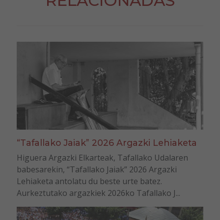
RELACIONADAS
“Tafallako Jaiak” 2026 Argazki Lehiaketa
Higuera Argazki Elkarteak, Tafallako Udalaren
babesarekin, “Tafallako Jaiak” 2026 Argazki
Lehiaketa antolatu du beste urte batez.
Aurkeztutako argazkiek 2026ko Tafallako J...