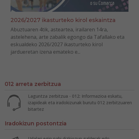
2026/2027 ikasturteko kirol eskaintza
Abuztuaren 4tik, asteartea, irailaren 14ra,
astelehena, arte zabalik egongo da Tafallako eta
eskualdeko 2026/2027 ikasturteko kirol
jardueretan izena emateko e...
012 arreta zerbitzua
Laguntza zerbitzua - 012: Informazioa eskatu,
izapideak eta iradokizunak burutu 012 zerbitzuaren
bitartez
Iradokizun postontzia
Udalari egin nahi dizkiozun galderak edo