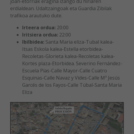
joan-etorriak eragina izango du hiriaren
erdialdean. Udaltzaingoak eta Guardia Zibilak
trafikoa arautuko dute.
Irteera ordua:
20:00
Iritsiera ordua:
22:00
Ibilbidea:
Santa Maria eliza-Tubal kalea-
Itsas Eskola kalea-Estella etorbidea-
Recoletas-Glorieta kalea-Recoletas kalea-
Kortes plaza-Etorbidea. Severino Fernández-
Escuela Pías-Calle Mayor-Calle Cuatro
Esquinas-Calle Navaz y Vides-Calle Mª Jesús
Garcés de los Fayos-Calle Túbal-Santa Maria
Eliza