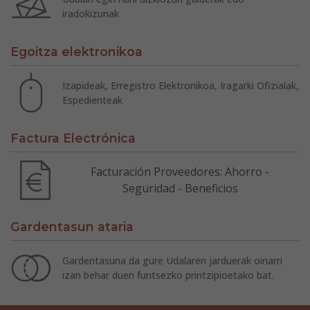
iradokizunak
Egoitza elektronikoa
Izapideak, Erregistro Elektronikoa, Iragarki Ofizialak,
Espedienteak
Factura Electrónica
Facturación Proveedores: Ahorro -
Seguridad - Beneficios
Gardentasun ataria
Gardentasuna da gure Udalaren jarduerak oinarri
izan behar duen funtsezko printzipioetako bat.