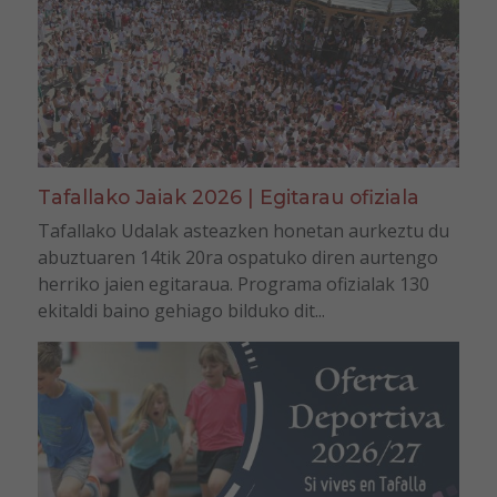
Tafallako Jaiak 2026 | Egitarau ofiziala
Tafallako Udalak asteazken honetan aurkeztu du
abuztuaren 14tik 20ra ospatuko diren aurtengo
herriko jaien egitaraua. Programa ofizialak 130
ekitaldi baino gehiago bilduko dit...