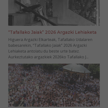
“Tafallako Jaiak” 2026 Argazki Lehiaketa
Higuera Argazki Elkarteak, Tafallako Udalaren
babesarekin, “Tafallako Jaiak” 2026 Argazki
Lehiaketa antolatu du beste urte batez.
Aurkeztutako argazkiek 2026ko Tafallako J...