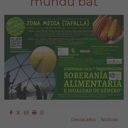
mundu bat
Facebook
Twitter
Email
Imprimir
Whatsapp
Destacados
Noticias