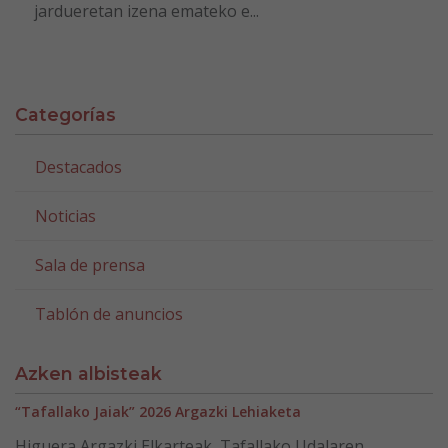
jardueretan izena emateko e...
Categorías
Destacados
Noticias
Sala de prensa
Tablón de anuncios
Azken albisteak
“Tafallako Jaiak” 2026 Argazki Lehiaketa
Higuera Argazki Elkarteak, Tafallako Udalaren