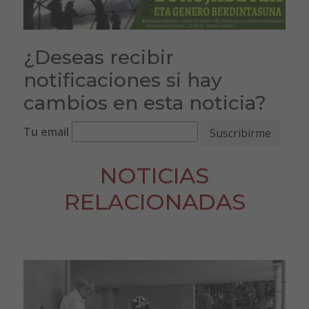
¿Deseas recibir
notificaciones si hay
cambios en esta noticia?
Tu email
NOTICIAS
RELACIONADAS