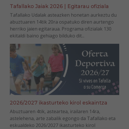
Tafallako Jaiak 2026 | Egitarau ofiziala
Tafallako Udalak asteazken honetan aurkeztu du
abuztuaren 14tik 20ra ospatuko diren aurtengo
herriko jaien egitaraua. Programa ofizialak 130
ekitaldi baino gehiago bilduko dit...
2026/2027 ikasturteko kirol eskaintza
Abuztuaren 4tik, asteartea, irailaren 14ra,
astelehena, arte zabalik egongo da Tafallako eta
eskualdeko 2026/2027 ikasturteko kirol