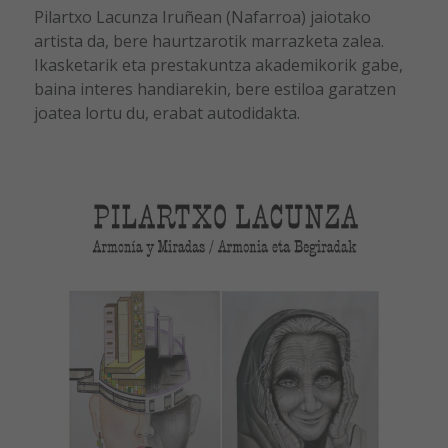
Pilartxo Lacunza Iruñean (Nafarroa) jaiotako
artista da, bere haurtzarotik marrazketa zalea.
Ikasketarik eta prestakuntza akademikorik gabe,
baina interes handiarekin, bere estiloa garatzen
joatea lortu du, erabat autodidakta.