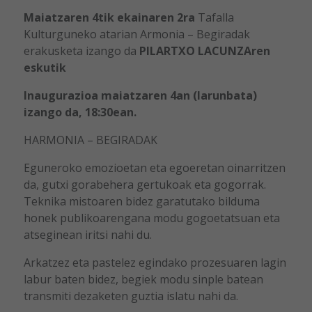
Maiatzaren 4tik ekainaren 2ra
Tafalla
Kulturguneko atarian Armonia – Begiradak
erakusketa izango da
PILARTXO LACUNZAren
eskutik
Inaugurazioa maiatzaren 4an (larunbata)
izango da, 18:30ean.
HARMONIA – BEGIRADAK
Eguneroko emozioetan eta egoeretan oinarritzen
da, gutxi gorabehera gertukoak eta gogorrak.
Teknika mistoaren bidez garatutako bilduma
honek publikoarengana modu gogoetatsuan eta
atseginean iritsi nahi du.
Arkatzez eta pastelez egindako prozesuaren lagin
labur baten bidez, begiek modu sinple batean
transmiti dezaketen guztia islatu nahi da.