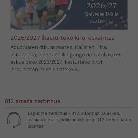
2026/2027 ikasturteko kirol eskaintza
Abuztuaren 4tik, asteartea, irailaren 14ra,
astelehena, arte zabalik egongo da Tafallako eta
eskualdeko 2026/2027 ikasturteko kirol
jardueretan izena emateko e...
012 arreta zerbitzua
Laguntza zerbitzua - 012: Informazioa eskatu,
izapideak eta iradokizunak burutu 012 zerbitzuaren
bitartez