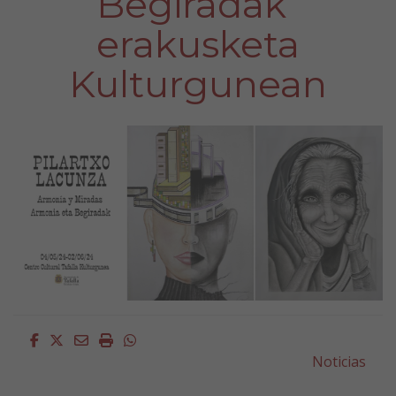
Begiradak”
erakusketa
Kulturgunean
Facebook
Twitter
Email
Imprimir
Whatsapp
Noticias