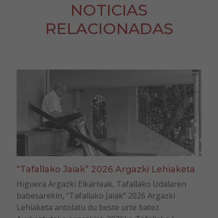
NOTICIAS
RELACIONADAS
“Tafallako Jaiak” 2026 Argazki Lehiaketa
Higuera Argazki Elkarteak, Tafallako Udalaren
babesarekin, “Tafallako Jaiak” 2026 Argazki
Lehiaketa antolatu du beste urte batez.