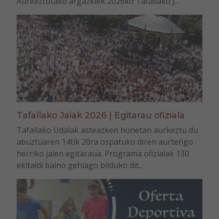
Aurkeztutako argazkiek 2026ko Tafallako J...
Tafallako Jaiak 2026 | Egitarau ofiziala
Tafallako Udalak asteazken honetan aurkeztu du
abuztuaren 14tik 20ra ospatuko diren aurtengo
herriko jaien egitaraua. Programa ofizialak 130
ekitaldi baino gehiago bilduko dit...