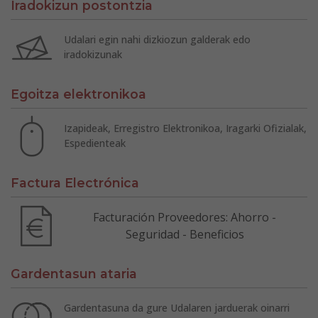
Iradokizun postontzia
Udalari egin nahi dizkiozun galderak edo
iradokizunak
Egoitza elektronikoa
Izapideak, Erregistro Elektronikoa, Iragarki Ofizialak,
Espedienteak
Factura Electrónica
Facturación Proveedores: Ahorro -
Seguridad - Beneficios
Gardentasun ataria
Gardentasuna da gure Udalaren jarduerak oinarri