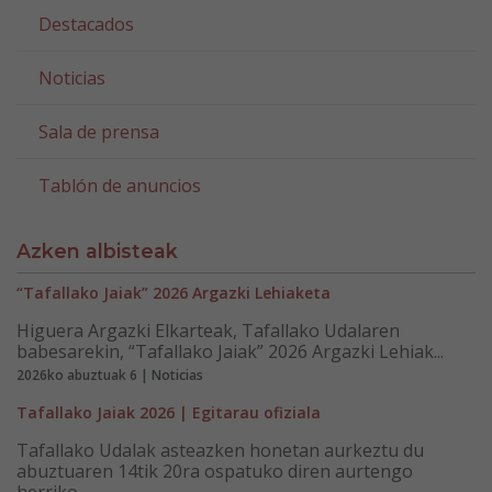
Destacados
Noticias
Sala de prensa
Tablón de anuncios
Azken albisteak
“Tafallako Jaiak” 2026 Argazki Lehiaketa
Higuera Argazki Elkarteak, Tafallako Udalaren
babesarekin, “Tafallako Jaiak” 2026 Argazki Lehiak...
2026ko abuztuak 6 | Noticias
Tafallako Jaiak 2026 | Egitarau ofiziala
Tafallako Udalak asteazken honetan aurkeztu du
abuztuaren 14tik 20ra ospatuko diren aurtengo
herriko...