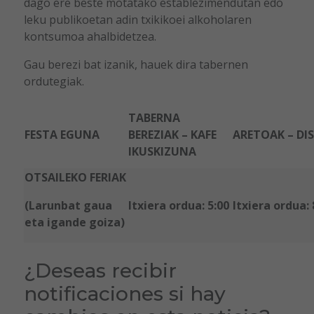
dago ere beste motatako establezimendutan edo
leku publikoetan adin txikikoei alkoholaren
kontsumoa ahalbidetzea.
Gau berezi bat izanik, hauek dira tabernen
ordutegiak.
TABERNA
FESTA EGUNA
BEREZIAK – KAFE
ARETOAK – DI
IKUSKIZUNA
OTSAILEKO FERIAK
(Larunbat gaua
Itxiera ordua: 5:00
Itxiera ordua: 
eta igande goiza)
¿Deseas recibir
notificaciones si hay