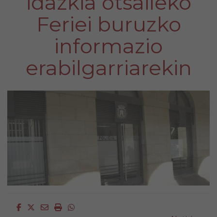
idazkia otsaileko
Feriei buruzko
informazio
erabilgarriarekin
Facebook
Twitter
Email
Imprimir
Whatsapp