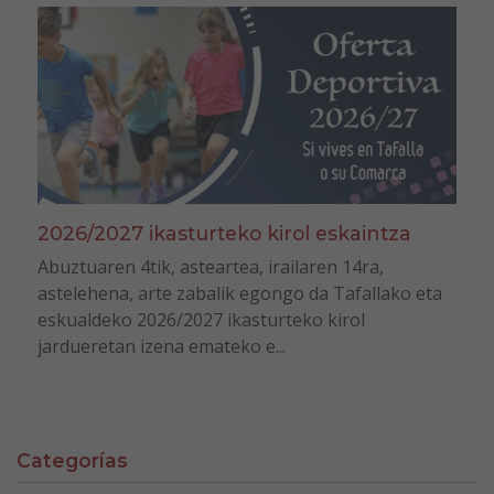
2026/2027 ikasturteko kirol eskaintza
Abuztuaren 4tik, asteartea, irailaren 14ra,
astelehena, arte zabalik egongo da Tafallako eta
eskualdeko 2026/2027 ikasturteko kirol
jardueretan izena emateko e...
Categorías