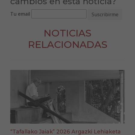
cambios en esta noticia?
Tu email
NOTICIAS
RELACIONADAS
“Tafallako Jaiak” 2026 Argazki Lehiaketa