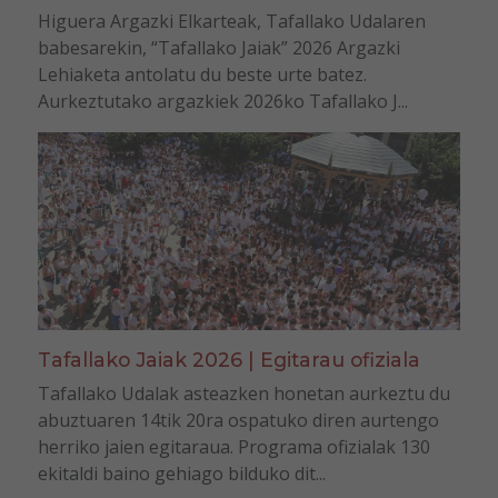
Higuera Argazki Elkarteak, Tafallako Udalaren
babesarekin, “Tafallako Jaiak” 2026 Argazki
Lehiaketa antolatu du beste urte batez.
Aurkeztutako argazkiek 2026ko Tafallako J...
Tafallako Jaiak 2026 | Egitarau ofiziala
Tafallako Udalak asteazken honetan aurkeztu du
abuztuaren 14tik 20ra ospatuko diren aurtengo
herriko jaien egitaraua. Programa ofizialak 130
ekitaldi baino gehiago bilduko dit...