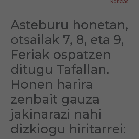
Noticias
Asteburu honetan,
otsailak 7, 8, eta 9,
Feriak ospatzen
ditugu Tafallan.
Honen harira
zenbait gauza
jakinarazi nahi
dizkiogu hiritarrei: