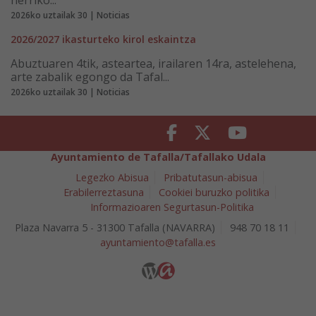
2026ko uztailak 30 | Noticias
2026/2027 ikasturteko kirol eskaintza
Abuztuaren 4tik, asteartea, irailaren 14ra, astelehena,
arte zabalik egongo da Tafal...
2026ko uztailak 30 | Noticias
Facebook
Twitter
Youtube
Ayuntamiento de Tafalla/Tafallako Udala
Legezko Abisua
Pribatutasun-abisua
Erabilerreztasuna
Cookiei buruzko politika
Informazioaren Segurtasun-Politika
Plaza Navarra 5 - 31300 Tafalla (NAVARRA)
948 70 18 11
ayuntamiento@tafalla.es