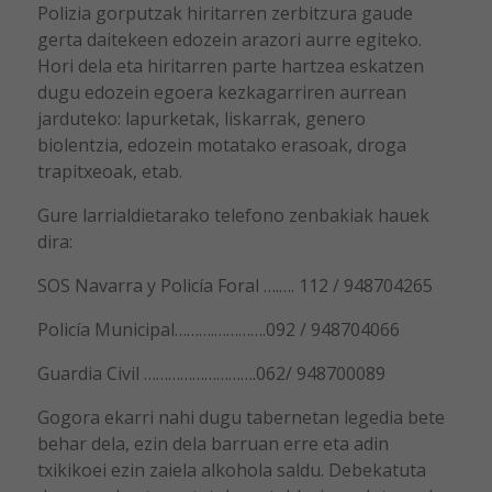
Polizia gorputzak hiritarren zerbitzura gaude
gerta daitekeen edozein arazori aurre egiteko.
Hori dela eta hiritarren parte hartzea eskatzen
dugu edozein egoera kezkagarriren aurrean
jarduteko: lapurketak, liskarrak, genero
biolentzia, edozein motatako erasoak, droga
trapitxeoak, etab.
Gure larrialdietarako telefono zenbakiak hauek
dira:
SOS Navarra y Policía Foral ….…. 112 / 948704265
Policía Municipal……….………….092 / 948704066
Guardia Civil ……………………….062/ 948700089
Gogora ekarri nahi dugu tabernetan legedia bete
behar dela, ezin dela barruan erre eta adin
txikikoei ezin zaiela alkohola saldu. Debekatuta