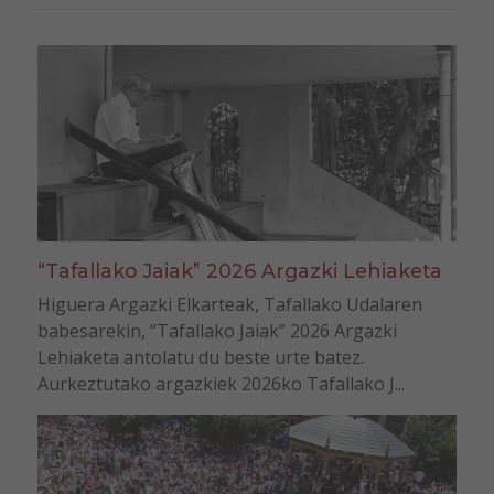
“Tafallako Jaiak” 2026 Argazki Lehiaketa
Higuera Argazki Elkarteak, Tafallako Udalaren
babesarekin, “Tafallako Jaiak” 2026 Argazki
Lehiaketa antolatu du beste urte batez.
Aurkeztutako argazkiek 2026ko Tafallako J...