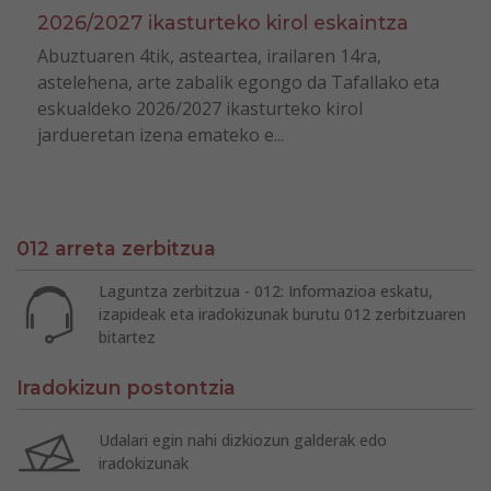
2026/2027 ikasturteko kirol eskaintza
Abuztuaren 4tik, asteartea, irailaren 14ra,
astelehena, arte zabalik egongo da Tafallako eta
eskualdeko 2026/2027 ikasturteko kirol
jardueretan izena emateko e...
012 arreta zerbitzua
Laguntza zerbitzua - 012: Informazioa eskatu,
izapideak eta iradokizunak burutu 012 zerbitzuaren
bitartez
Iradokizun postontzia
Udalari egin nahi dizkiozun galderak edo
iradokizunak