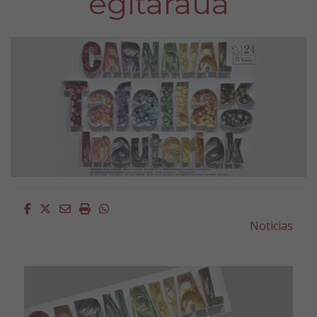
egitaraua
Facebook
Twitter
Email
Imprimir
Whatsapp
Noticias