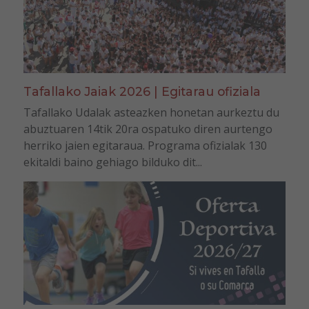
Tafallako Jaiak 2026 | Egitarau ofiziala
Tafallako Udalak asteazken honetan aurkeztu du
abuztuaren 14tik 20ra ospatuko diren aurtengo
herriko jaien egitaraua. Programa ofizialak 130
ekitaldi baino gehiago bilduko dit...