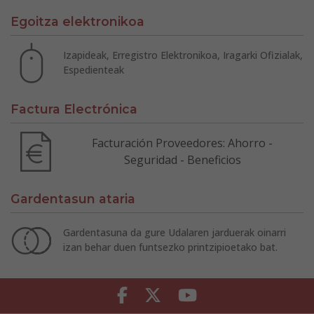
Egoitza elektronikoa
Izapideak, Erregistro Elektronikoa, Iragarki Ofizialak,
Espedienteak
Factura Electrónica
Facturación Proveedores: Ahorro -
Seguridad - Beneficios
Gardentasun ataria
Gardentasuna da gure Udalaren jarduerak oinarri
izan behar duen funtsezko printzipioetako bat.
Facebook
Twitter
Youtube