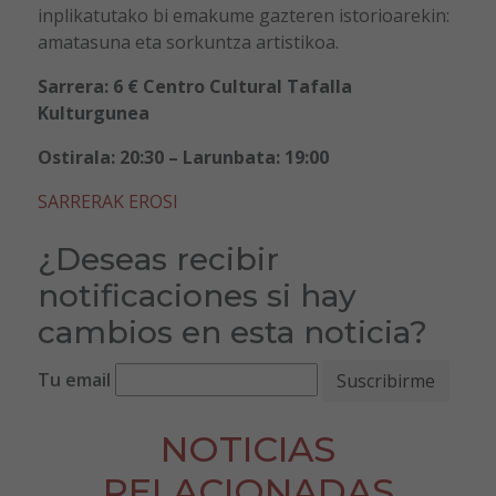
inplikatutako bi emakume gazteren istorioarekin:
amatasuna eta sorkuntza artistikoa.
Sarrera: 6 € Centro Cultural Tafalla
Kulturgunea
Ostirala: 20:30 – Larunbata: 19:00
SARRERAK EROSI
¿Deseas recibir
notificaciones si hay
cambios en esta noticia?
Tu email
NOTICIAS
RELACIONADAS