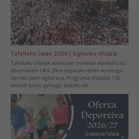
Tafallako Jaiak 2026 | Egitarau ofiziala
Tafallako Udalak asteazken honetan aurkeztu du
abuztuaren 14tik 20ra ospatuko diren aurtengo
herriko jaien egitaraua. Programa ofizialak 130
ekitaldi baino gehiago bilduko dit...