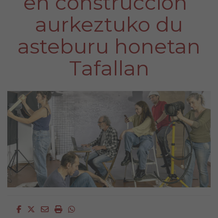
en construcción”
aurkeztuko du
asteburu honetan
Tafallan
Facebook
Twitter
Email
Imprimir
Whatsapp