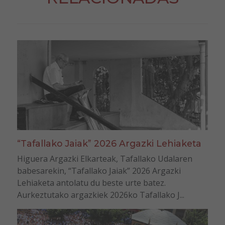
“Tafallako Jaiak” 2026 Argazki Lehiaketa
Higuera Argazki Elkarteak, Tafallako Udalaren
babesarekin, “Tafallako Jaiak” 2026 Argazki
Lehiaketa antolatu du beste urte batez.
Aurkeztutako argazkiek 2026ko Tafallako J...