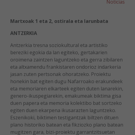
Noticias
Martxoak 1 eta 2, ostirala eta larunbata
ANTZERKIA
Antzerkia tresna soziokultural eta artistiko
bereziki egokia da lan egiteko, gertakarien
oroimena zaintzen laguntzeko eta gerra zibilaren
eta altxamendu frankistaren ondorioz indarkeria
jasan zuten pertsonak ohoratzeko. Proiektu
honekin bat egiten dugu Nafarroako erakundeek
eta memoriaren elkarteek egiten duten lanarekin,
genero-ikuspegiarekin, emakumeak biktima gisa
duen papera eta memoria kolektibo bat sortzeko
egiten duen ekarpena ikusarazten laguntzeko.
Eszenikoki, biktimen testigantzak biltzen dituen
plano historiko batean eta fikziozko plano batean
mugitzen gara, bizi-proiektu garrantzitsuetan