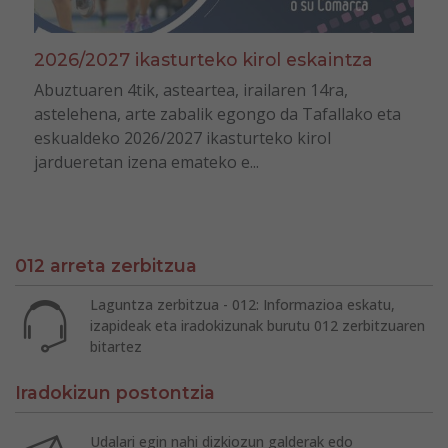
2026/2027 ikasturteko kirol eskaintza
Abuztuaren 4tik, asteartea, irailaren 14ra,
astelehena, arte zabalik egongo da Tafallako eta
eskualdeko 2026/2027 ikasturteko kirol
jardueretan izena emateko e...
012 arreta zerbitzua
Laguntza zerbitzua - 012: Informazioa eskatu,
izapideak eta iradokizunak burutu 012 zerbitzuaren
bitartez
Iradokizun postontzia
Udalari egin nahi dizkiozun galderak edo