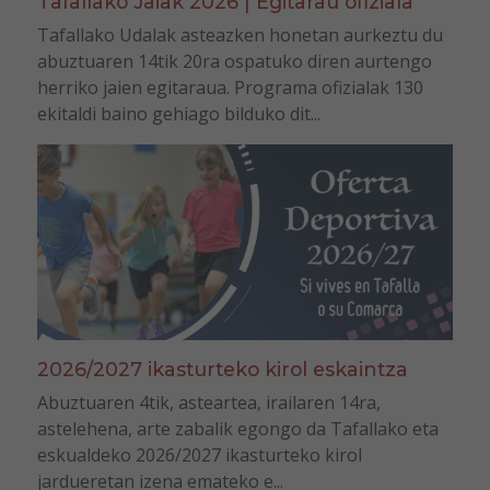
Tafallako Jaiak 2026 | Egitarau ofiziala
Tafallako Udalak asteazken honetan aurkeztu du
abuztuaren 14tik 20ra ospatuko diren aurtengo
herriko jaien egitaraua. Programa ofizialak 130
ekitaldi baino gehiago bilduko dit...
2026/2027 ikasturteko kirol eskaintza
Abuztuaren 4tik, asteartea, irailaren 14ra,
astelehena, arte zabalik egongo da Tafallako eta
eskualdeko 2026/2027 ikasturteko kirol
jardueretan izena emateko e...