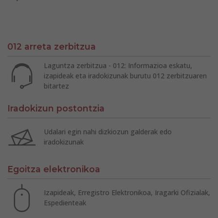
012 arreta zerbitzua
Laguntza zerbitzua - 012: Informazioa eskatu,
izapideak eta iradokizunak burutu 012 zerbitzuaren
bitartez
Iradokizun postontzia
Udalari egin nahi dizkiozun galderak edo
iradokizunak
Egoitza elektronikoa
Izapideak, Erregistro Elektronikoa, Iragarki Ofizialak,
Espedienteak