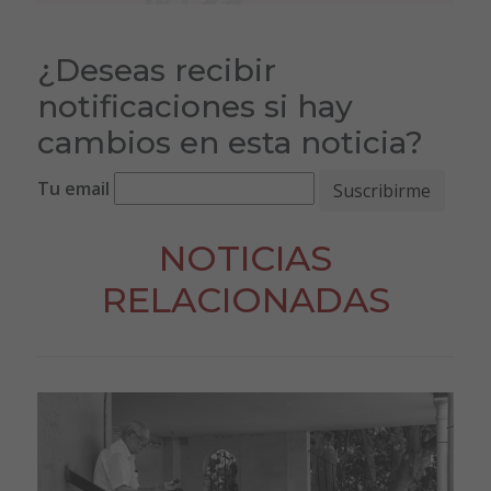
¿Deseas recibir
notificaciones si hay
cambios en esta noticia?
Tu email
NOTICIAS
RELACIONADAS