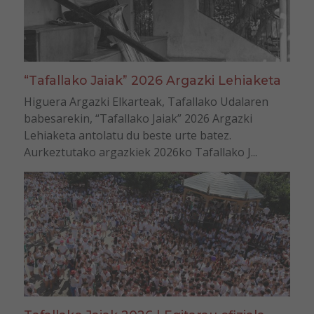
“Tafallako Jaiak” 2026 Argazki Lehiaketa
Higuera Argazki Elkarteak, Tafallako Udalaren
babesarekin, “Tafallako Jaiak” 2026 Argazki
Lehiaketa antolatu du beste urte batez.
Aurkeztutako argazkiek 2026ko Tafallako J...