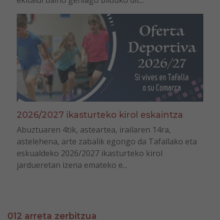
ekitaldi baino gehiago bilduko dit...
2026/2027 ikasturteko kirol eskaintza
Abuztuaren 4tik, asteartea, irailaren 14ra,
astelehena, arte zabalik egongo da Tafallako eta
eskualdeko 2026/2027 ikasturteko kirol
jardueretan izena emateko e...
012 arreta zerbitzua