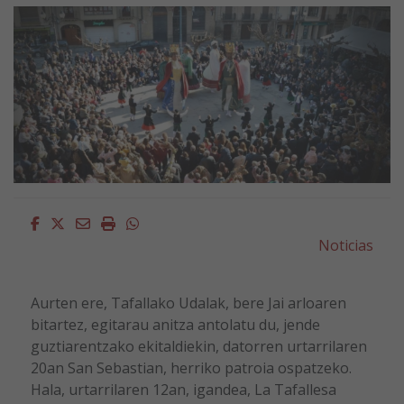
Facebook
Twitter
Email
Imprimir
Whatsapp
Noticias
Aurten ere, Tafallako Udalak, bere Jai arloaren
bitartez, egitarau anitza antolatu du, jende
guztiarentzako ekitaldiekin, datorren urtarrilaren
20an San Sebastian, herriko patroia ospatzeko.
Hala, urtarrilaren 12an, igandea, La Tafallesa