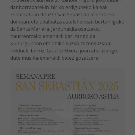
danborradarekin; hiriko erdiguneko kaleak
zeharkatuko dituzte San Sebastian martxaren
doinuan; eta udalbatza astelehenean bertan igoko
da Santa Mariara. Jardunaldia osatzeko,
haurrentzako emanaldi bat izango da
Kulturgunean eta ohiko suzko zezensuzkoa;
helduek, berriz, Gizarte Etxera joan ahal izango
dute musika-emanaldi batez gozatzera.