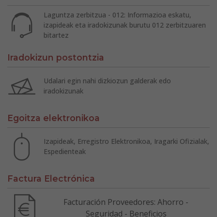
Laguntza zerbitzua - 012: Informazioa eskatu,
izapideak eta iradokizunak burutu 012 zerbitzuaren
bitartez
Iradokizun postontzia
Udalari egin nahi dizkiozun galderak edo
iradokizunak
Egoitza elektronikoa
Izapideak, Erregistro Elektronikoa, Iragarki Ofizialak,
Espedienteak
Factura Electrónica
Facturación Proveedores: Ahorro -
Seguridad - Beneficios