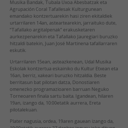
Musika Bandak, Tubala Uxoa Abesbatzak eta
Agrupación Coral Tafallesak Kulturgunean
emandako kontzertuarekin hasi ziren ekitaldiek
urtarrilaren 14an, asteartearekin, jarraituko dute,
“Tafallako argitalpenak” erakusketaren
aurkezpenarekin eta Tafallako Jauregiari buruzko
hitzaldi batekin, Juan José Martinena tafallarraren
eskutik.
Urtarrilaren 15ean, asteazkenean, Udal Musika
Eskolak kontzertua eskainiko du Kultur Etxean eta
16an, berriz, xakeari buruzko hitzaldia. Beste
berritasun bat pilotan datza, Donostiaren
omenezko programazioaren barruan Neguko
Torneoaren finala sartu baita. Igandean, hilaren
19an, izango da, 10:00etatik aurrera, Ereta
pilotalekuan.
Plater nagusia, ordea, 19aren gauean izango da,
19:00etatik aurrera 27 danbor inguru joko dituen