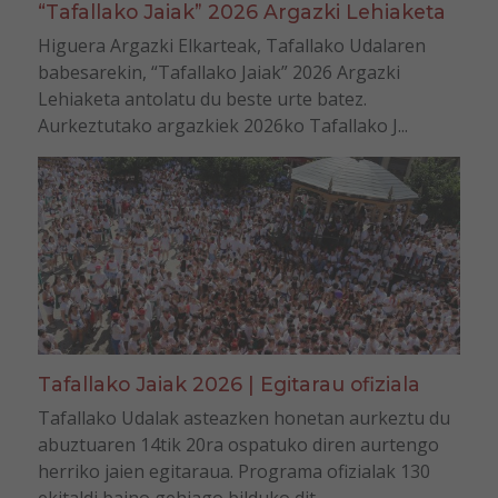
“Tafallako Jaiak” 2026 Argazki Lehiaketa
Higuera Argazki Elkarteak, Tafallako Udalaren
babesarekin, “Tafallako Jaiak” 2026 Argazki
Lehiaketa antolatu du beste urte batez.
Aurkeztutako argazkiek 2026ko Tafallako J...
Tafallako Jaiak 2026 | Egitarau ofiziala
Tafallako Udalak asteazken honetan aurkeztu du
abuztuaren 14tik 20ra ospatuko diren aurtengo
herriko jaien egitaraua. Programa ofizialak 130