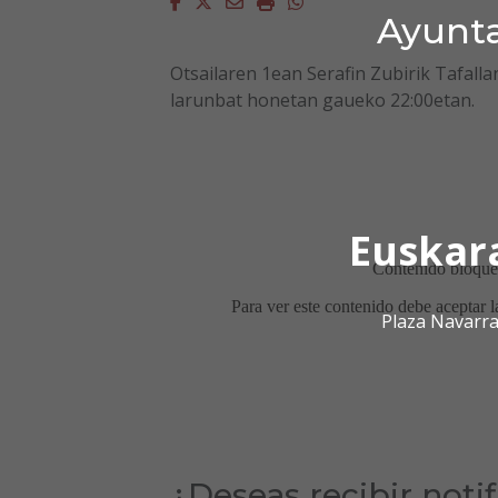
Facebook
Twitter
Email
Imprimir
Whatsapp
Ayunta
Otsailaren 1ean Serafin Zubirik Tafall
larunbat honetan gaueko 22:00etan.
Euskar
Plaza Navarra
¿Deseas recibir noti