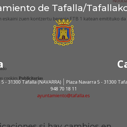
Notici
miento de Tafalla/Tafallak
an eskaini zuen kontzertu berezia ETB 1 katean emitituko da
a
C
 5 - 31300 Tafalla (NAVARRA)
Plaza Navarra 5 - 31300 Taf
948 70 18 11
ayuntamiento@tafalla.es
ficaciones si hay cambios en