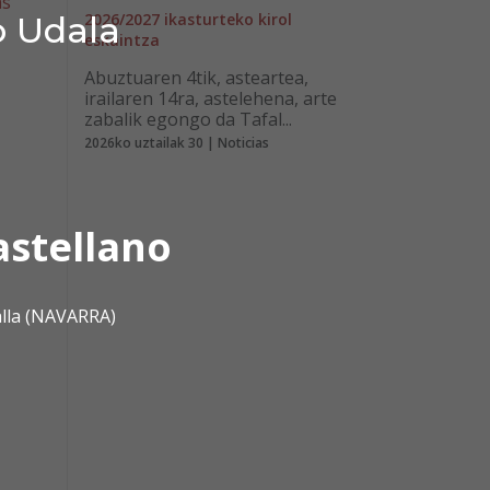
as
o Udala
2026/2027 ikasturteko kirol
eskaintza
Abuztuaren 4tik, asteartea,
irailaren 14ra, astelehena, arte
zabalik egongo da Tafal...
2026ko uztailak 30 | Noticias
astellano
alla (NAVARRA)