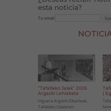
esta noticia?
Tu email
NOTICI
“Tafallako Jaiak” 2026
Taf
Argazki Lehiaketa
| Eg
Higuera Argazki Elkarteak,
Tafa
Tafallako Udalaren
hone