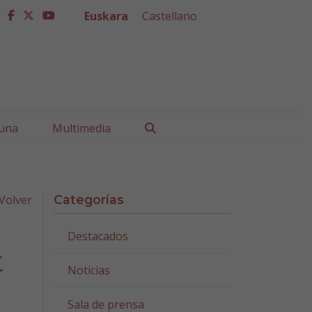
Euskara
Castellano
facebook
twitter
youtube
Buscar
una
Multimedia
Volver
Categorías
Destacados
t
Noticias
Sala de prensa