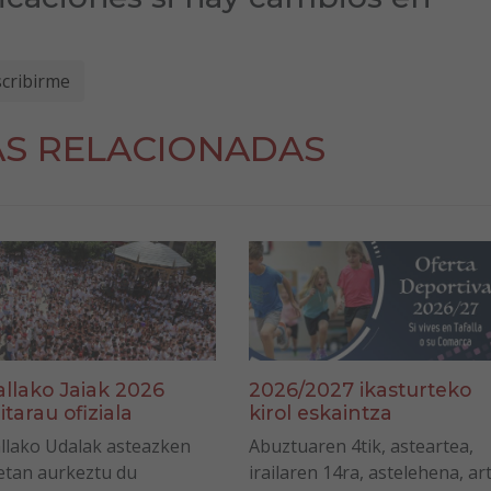
AS RELACIONADAS
allako Jaiak 2026
2026/2027 ikasturteko
itarau ofiziala
kirol eskaintza
llako Udalak asteazken
Abuztuaren 4tik, asteartea,
tan aurkeztu du
irailaren 14ra, astelehena, ar