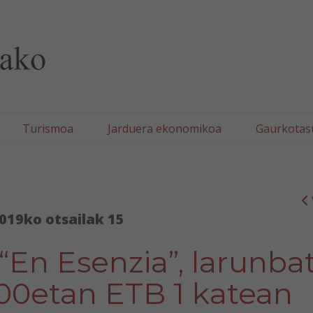
lla/Tafallako Udala
Turismoa
Jarduera ekonomikoa
Gaurkotas
019ko otsailak 15
 “En Esenzia”, larunba
00etan ETB 1 katean