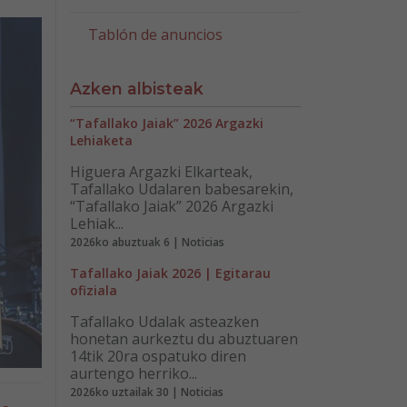
Tablón de anuncios
Azken albisteak
“Tafallako Jaiak” 2026 Argazki
Lehiaketa
Higuera Argazki Elkarteak,
Tafallako Udalaren babesarekin,
“Tafallako Jaiak” 2026 Argazki
Lehiak...
2026ko abuztuak 6 | Noticias
Tafallako Jaiak 2026 | Egitarau
ofiziala
Tafallako Udalak asteazken
honetan aurkeztu du abuztuaren
14tik 20ra ospatuko diren
aurtengo herriko...
2026ko uztailak 30 | Noticias