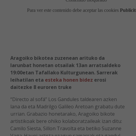
Aragoiko bikotea zuzenean arituko da
larunbat honetan otsailak 13an arratsaldeko
19:00etan Tafallako Kulturgunean. Sarrerak
leihatilan eta
esteka honen bidez
erosi
daitezke 8 euroren truke
“Directo al sofá” Los Gandules taldearen azken
lana da eta Madrilgo Galileo Aretoan grabatu dute
urrian. Grabazio honetarako, Aragoiko bikote
artistikoak bere ohiko kolaboratzaileak izan ditu:
Camilo Siesta, Sillon Travolta eta betiko Suzanne
Vaga. Hauei artista ezagun samarrak eta gandul