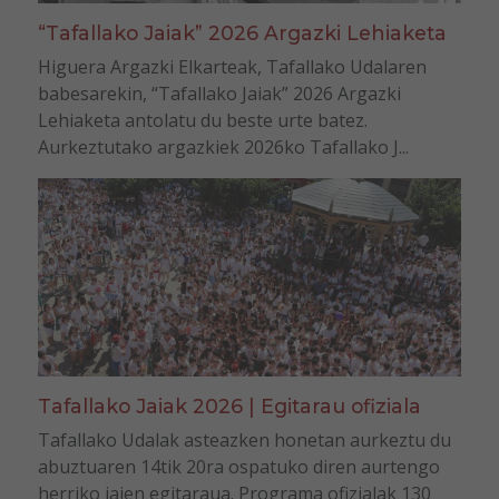
“Tafallako Jaiak” 2026 Argazki Lehiaketa
Higuera Argazki Elkarteak, Tafallako Udalaren
babesarekin, “Tafallako Jaiak” 2026 Argazki
Lehiaketa antolatu du beste urte batez.
Aurkeztutako argazkiek 2026ko Tafallako J...
Tafallako Jaiak 2026 | Egitarau ofiziala
Tafallako Udalak asteazken honetan aurkeztu du
abuztuaren 14tik 20ra ospatuko diren aurtengo
herriko jaien egitaraua. Programa ofizialak 130