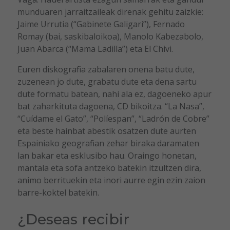
munduaren jarraitzaileak direnak gehitu zaizkie:
Jaime Urrutia (“Gabinete Galigari”), Fernado
Romay (bai, saskibaloikoa), Manolo Kabezabolo,
Juan Abarca (“Mama Ladilla”) eta El Chivi.
Euren diskografia zabalaren onena batu dute,
zuzenean jo dute, grabatu dute eta dena sartu
dute formatu batean, nahi ala ez, dagoeneko apur
bat zaharkituta dagoena, CD bikoitza. “La Nasa”,
“Cuídame el Gato”, “Políespan”, “Ladrón de Cobre”
eta beste hainbat abestik osatzen dute aurten
Espainiako geografian zehar biraka daramaten
lan bakar eta esklusibo hau. Oraingo honetan,
mantala eta sofa antzeko batekin itzultzen dira,
animo berrituekin eta inori aurre egin ezin zaion
barre-koktel batekin.
¿Deseas recibir