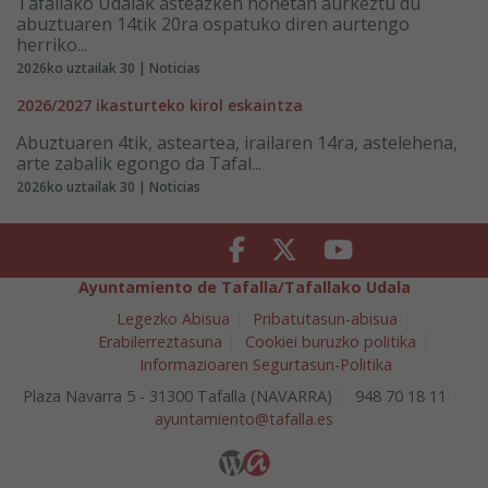
Tafallako Udalak asteazken honetan aurkeztu du
abuztuaren 14tik 20ra ospatuko diren aurtengo
herriko...
2026ko uztailak 30 | Noticias
2026/2027 ikasturteko kirol eskaintza
Abuztuaren 4tik, asteartea, irailaren 14ra, astelehena,
arte zabalik egongo da Tafal...
2026ko uztailak 30 | Noticias
Facebook
Twitter
Youtube
Ayuntamiento de Tafalla/Tafallako Udala
Legezko Abisua
Pribatutasun-abisua
Erabilerreztasuna
Cookiei buruzko politika
Informazioaren Segurtasun-Politika
Plaza Navarra 5 - 31300 Tafalla (NAVARRA)
948 70 18 11
ayuntamiento@tafalla.es