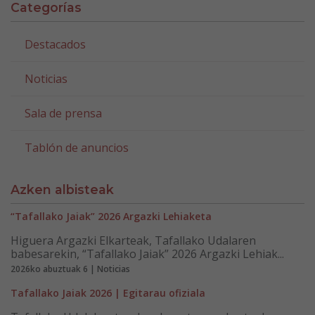
Categorías
Destacados
Noticias
Sala de prensa
Tablón de anuncios
Azken albisteak
“Tafallako Jaiak” 2026 Argazki Lehiaketa
Higuera Argazki Elkarteak, Tafallako Udalaren
babesarekin, “Tafallako Jaiak” 2026 Argazki Lehiak...
2026ko abuztuak 6 | Noticias
Tafallako Jaiak 2026 | Egitarau ofiziala