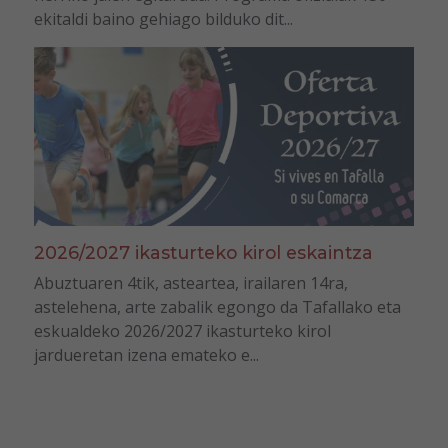
ekitaldi baino gehiago bilduko dit...
2026/2027 ikasturteko kirol eskaintza
Abuztuaren 4tik, asteartea, irailaren 14ra,
astelehena, arte zabalik egongo da Tafallako eta
eskualdeko 2026/2027 ikasturteko kirol
jardueretan izena emateko e...