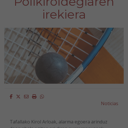
Polikiroldegiaren
irekiera
Facebook
Twitter
Email
Imprimir
Whatsapp
Noticias
Tafallako Kirol Arloak, alarma egoera arinduz