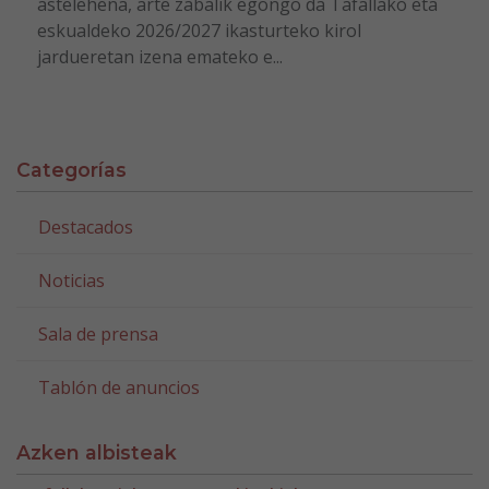
astelehena, arte zabalik egongo da Tafallako eta
eskualdeko 2026/2027 ikasturteko kirol
jardueretan izena emateko e...
Categorías
Destacados
Noticias
Sala de prensa
Tablón de anuncios
Azken albisteak