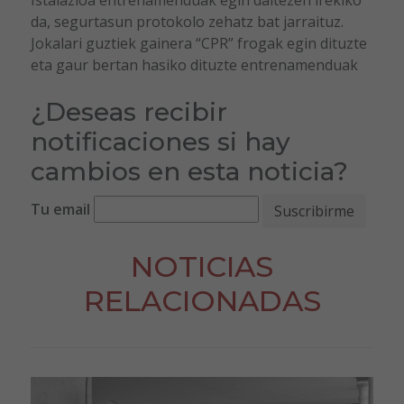
da, segurtasun protokolo zehatz bat jarraituz.
Jokalari guztiek gainera “CPR” frogak egin dituzte
eta gaur bertan hasiko dituzte entrenamenduak
¿Deseas recibir
notificaciones si hay
cambios en esta noticia?
Tu email
NOTICIAS
RELACIONADAS