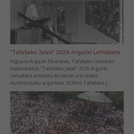
“Tafallako Jaiak” 2026 Argazki Lehiaketa
Higuera Argazki Elkarteak, Tafallako Udalaren
babesarekin, “Tafallako Jaiak” 2026 Argazki
Lehiaketa antolatu du beste urte batez.
Aurkeztutako argazkiek 2026ko Tafallako J...