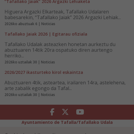
“Tafallako Jaiak” 2026 Argazki Lehiaketa
Higuera Argazki Elkarteak, Tafallako Udalaren
babesarekin, “Tafallako Jaiak” 2026 Argazki Lehiak...
2026ko abuztuak 6 | Noticias
Tafallako Jaiak 2026 | Egitarau ofiziala
Tafallako Udalak asteazken honetan aurkeztu du
abuztuaren 14tik 20ra ospatuko diren aurtengo
herriko...
2026ko uztailak 30 | Noticias
2026/2027 ikasturteko kirol eskaintza
Abuztuaren 4tik, asteartea, irailaren 14ra, astelehena,
arte zabalik egongo da Tafal...
2026ko uztailak 30 | Noticias
Facebook
Twitter
Youtube
Ayuntamiento de Tafalla/Tafallako Udala
Legezko Abisua
Pribatutasun-abisua