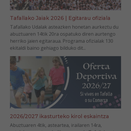
Tafallako Jaiak 2026 | Egitarau ofiziala
Tafallako Udalak asteazken honetan aurkeztu du
abuztuaren 14tik 20ra ospatuko diren aurtengo
herriko jaien egitaraua. Programa ofizialak 130
ekitaldi baino gehiago bilduko dit...
2026/2027 ikasturteko kirol eskaintza
Abuztuaren 4tik, asteartea, irailaren 14ra,