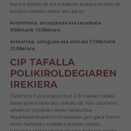
bat ere ipiniko da eta eskaeren arabera ikusiko da
eskaitza handitu behar den ala ez.
Astelehena, asteazkena eta larunbata
9:00etatik 13:00etara
Asteartea, osteguna eta ostirala 17:00etatik
21:00etara
CIP TAFALLA
POLIKIROLDEGIAREN
IREKIERA
Tafatrans Vulcanizados Ruiz 2. B mailako taldea
maila-igoera faserako sailkatu da. Hau uztailaren
amaieran ospatuko denez hezkuntza
departamentuarekin kontaktuan jarri gara honen
behin-behineko erabilera posible izateko.
Istalazioa entrenamenduak egin daitezen irekiko