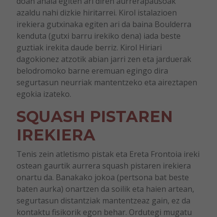
doan ahala egiten ari diren aurrerapausoak
azaldu nahi dizkie hiritarrei. Kirol istalazioen
irekiera gutxinaka egiten ari da baina Boulderra
kenduta (gutxi barru irekiko dena) iada beste
guztiak irekita daude berriz. Kirol Hiriari
dagokionez atzotik abian jarri zen eta jarduerak
belodromoko barne eremuan egingo dira
segurtasun neurriak mantentzeko eta aireztapen
egokia izateko.
SQUASH PISTAREN
IREKIERA
Tenis zein atletismo pistak eta Ereta Frontoia ireki
ostean gaurtik aurrera squash pistaren irekiera
onartu da. Banakako jokoa (pertsona bat beste
baten aurka) onartzen da soilik eta haien artean,
segurtasun distantziak mantentzeaz gain, ez da
kontaktu fisikorik egon behar. Ordutegi mugatu