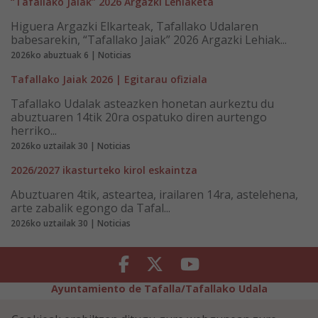
“Tafallako Jaiak” 2026 Argazki Lehiaketa
Higuera Argazki Elkarteak, Tafallako Udalaren
babesarekin, “Tafallako Jaiak” 2026 Argazki Lehiak...
2026ko abuztuak 6 | Noticias
Tafallako Jaiak 2026 | Egitarau ofiziala
Tafallako Udalak asteazken honetan aurkeztu du
abuztuaren 14tik 20ra ospatuko diren aurtengo
herriko...
2026ko uztailak 30 | Noticias
2026/2027 ikasturteko kirol eskaintza
Abuztuaren 4tik, asteartea, irailaren 14ra, astelehena,
arte zabalik egongo da Tafal...
2026ko uztailak 30 | Noticias
Facebook
Twitter
Youtube
Ayuntamiento de Tafalla/Tafallako Udala
Legezko Abisua
Pribatutasun-abisua