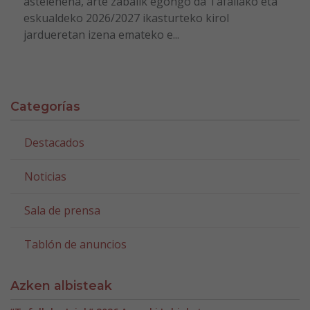
astelehena, arte zabalik egongo da Tafallako eta
eskualdeko 2026/2027 ikasturteko kirol
jardueretan izena emateko e...
Categorías
Destacados
Noticias
Sala de prensa
Tablón de anuncios
Azken albisteak