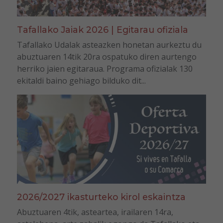
Tafallako Jaiak 2026 | Egitarau ofiziala
Tafallako Udalak asteazken honetan aurkeztu du
abuztuaren 14tik 20ra ospatuko diren aurtengo
herriko jaien egitaraua. Programa ofizialak 130
ekitaldi baino gehiago bilduko dit...
2026/2027 ikasturteko kirol eskaintza
Abuztuaren 4tik, asteartea, irailaren 14ra,