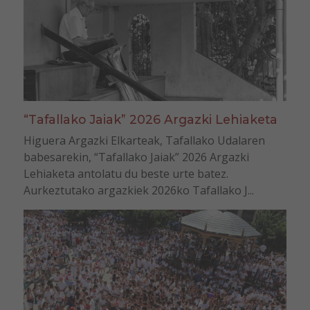
“Tafallako Jaiak” 2026 Argazki Lehiaketa
Higuera Argazki Elkarteak, Tafallako Udalaren
babesarekin, “Tafallako Jaiak” 2026 Argazki
Lehiaketa antolatu du beste urte batez.
Aurkeztutako argazkiek 2026ko Tafallako J...