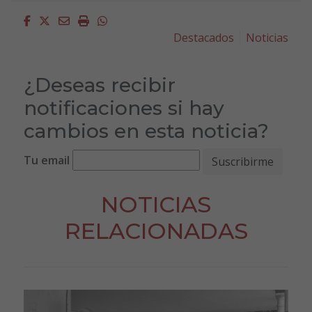
Facebook
Twitter
Email
Imprimir
Whatsapp
Destacados
Noticias
¿Deseas recibir
notificaciones si hay
cambios en esta noticia?
Tu email
NOTICIAS
RELACIONADAS