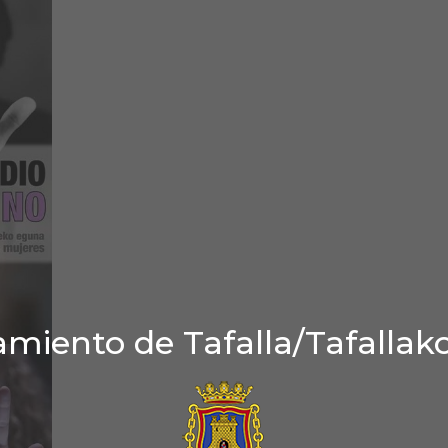
miento de Tafalla/Tafallak