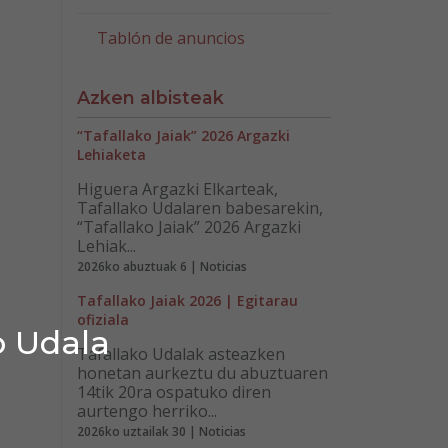
Tablón de anuncios
Azken albisteak
“Tafallako Jaiak” 2026 Argazki
Lehiaketa
Higuera Argazki Elkarteak,
Tafallako Udalaren babesarekin,
“Tafallako Jaiak” 2026 Argazki
Lehiak...
2026ko abuztuak 6 | Noticias
Tafallako Jaiak 2026 | Egitarau
ofiziala
o Udala
Tafallako Udalak asteazken
honetan aurkeztu du abuztuaren
14tik 20ra ospatuko diren
aurtengo herriko...
2026ko uztailak 30 | Noticias