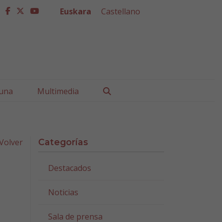
Euskara
Castellano
facebook
twitter
youtube
Buscar
una
Multimedia
Volver
Categorías
Destacados
Noticias
Sala de prensa