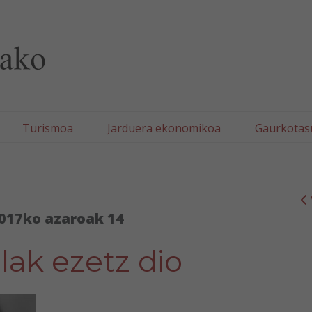
lla/Tafallako Udala
Turismoa
Jarduera ekonomikoa
Gaurkotas
017ko azaroak 14
llak ezetz dio