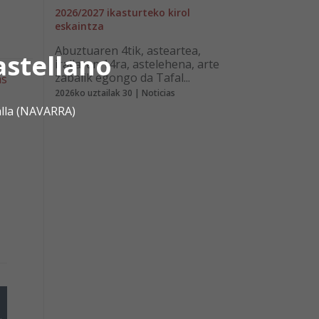
2026/2027 ikasturteko kirol
eskaintza
Abuztuaren 4tik, asteartea,
astellano
irailaren 14ra, astelehena, arte
zabalik egongo da Tafal...
as
2026ko uztailak 30 | Noticias
alla (NAVARRA)