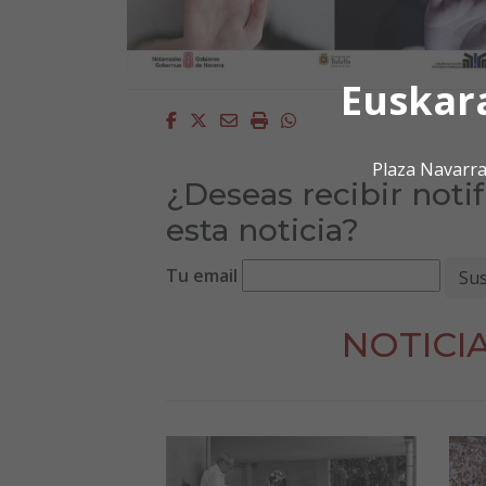
Euskar
Facebook
Twitter
Email
Imprimir
Whatsapp
Plaza Navarra
¿Deseas recibir noti
esta noticia?
Tu email
NOTICI