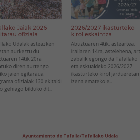
allako Jaiak 2026
2026/2027 ikasturteko
itarau ofiziala
kirol eskaintza
llako Udalak asteazken
Abuztuaren 4tik, asteartea,
tan aurkeztu du
irailaren 14ra, astelehena, ar
tuaren 14tik 20ra
zabalik egongo da Tafallako
tuko diren aurtengo
eta eskualdeko 2026/2027
iko jaien egitaraua.
ikasturteko kirol jardueretan
rama ofizialak 130 ekitaldi
izena emateko e...
o gehiago bilduko dit...
Ayuntamiento de Tafalla/Tafallako Udala