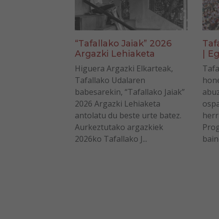
“Tafallako Jaiak” 2026
Taf
Argazki Lehiaketa
| Eg
Higuera Argazki Elkarteak,
Tafa
Tafallako Udalaren
hone
babesarekin, “Tafallako Jaiak”
abuz
2026 Argazki Lehiaketa
ospa
antolatu du beste urte batez.
herr
Aurkeztutako argazkiek
Prog
2026ko Tafallako J...
bain