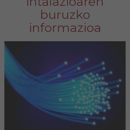
intalazioaren
buruzko
informazioa