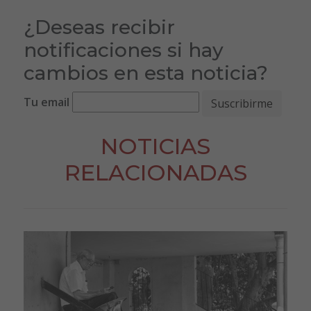
¿Deseas recibir
notificaciones si hay
cambios en esta noticia?
Tu email
NOTICIAS
RELACIONADAS