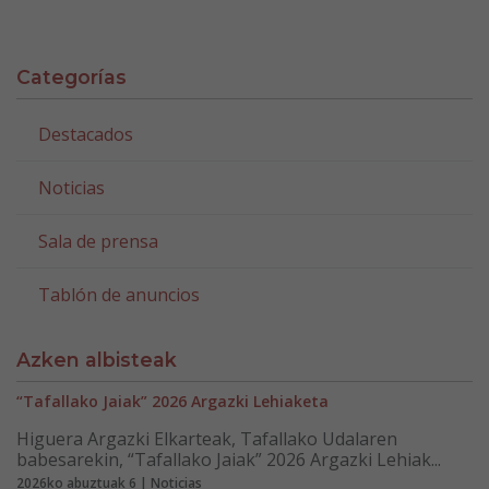
Categorías
Destacados
Noticias
Sala de prensa
Tablón de anuncios
Azken albisteak
“Tafallako Jaiak” 2026 Argazki Lehiaketa
Higuera Argazki Elkarteak, Tafallako Udalaren
babesarekin, “Tafallako Jaiak” 2026 Argazki Lehiak...
2026ko abuztuak 6 | Noticias