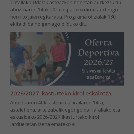
Tafallako Udalak asteazken honetan aurkeztu du
abuztuaren 14tik 20ra ospatuko diren aurtengo
herriko jaien egitaraua. Programa ofizialak 130
ekitaldi baino gehiago bilduko dit...
2026/2027 ikasturteko kirol eskaintza
Abuztuaren 4tik, asteartea, irailaren 14ra,
astelehena, arte zabalik egongo da Tafallako eta
eskualdeko 2026/2027 ikasturteko kirol
jardueretan izena emateko e...