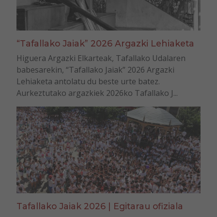
“Tafallako Jaiak” 2026 Argazki Lehiaketa
Higuera Argazki Elkarteak, Tafallako Udalaren
babesarekin, “Tafallako Jaiak” 2026 Argazki
Lehiaketa antolatu du beste urte batez.
Aurkeztutako argazkiek 2026ko Tafallako J...
Tafallako Jaiak 2026 | Egitarau ofiziala