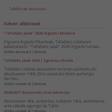
Tablón de anuncios
Azken albisteak
“Tafallako Jaiak” 2026 Argazki Lehiaketa
Higuera Argazki Elkarteak, Tafallako Udalaren
babesarekin, “Tafallako Jaiak” 2026 Argazki Lehiak...
2026ko abuztuak 6 | Noticias
Tafallako Jaiak 2026 | Egitarau ofiziala
Tafallako Udalak asteazken honetan aurkeztu du
abuztuaren 14tik 20ra ospatuko diren aurtengo
herriko...
2026ko uztailak 30 | Noticias
2026/2027 ikasturteko kirol eskaintza
Abuztuaren 4tik, asteartea, irailaren 14ra, astelehena,
arte zabalik egongo da Tafal...
2026ko uztailak 30 | Noticias