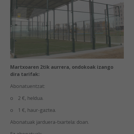
Martxoaren 2tik aurrera, ondokoak izango
dira tarifak:
Abonatuentzat:
o 2 €, heldua.
o 1 €, haur-gaztea.
Abonatuak jarduera-txartela: doan.