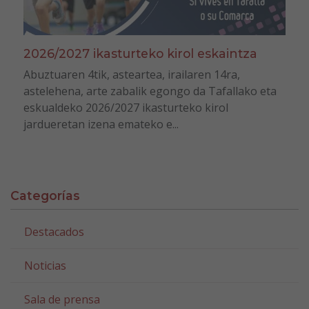
2026/2027 ikasturteko kirol eskaintza
Abuztuaren 4tik, asteartea, irailaren 14ra,
astelehena, arte zabalik egongo da Tafallako eta
eskualdeko 2026/2027 ikasturteko kirol
jardueretan izena emateko e...
Categorías
Destacados
Noticias
Sala de prensa