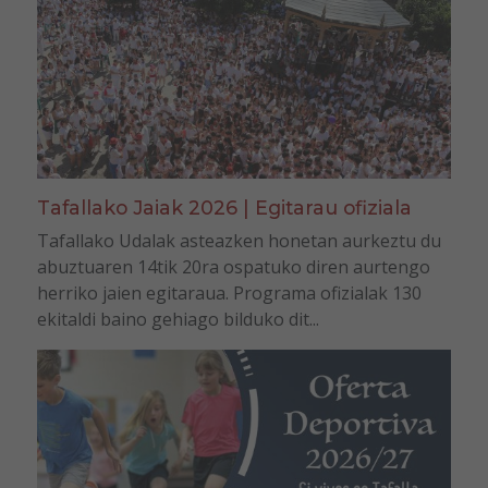
Tafallako Jaiak 2026 | Egitarau ofiziala
Tafallako Udalak asteazken honetan aurkeztu du
abuztuaren 14tik 20ra ospatuko diren aurtengo
herriko jaien egitaraua. Programa ofizialak 130
ekitaldi baino gehiago bilduko dit...