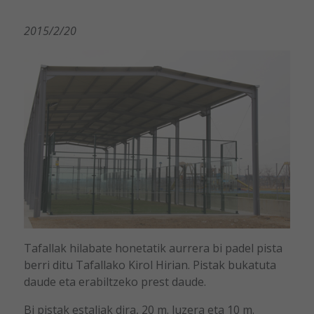
2015/2/20
Tafallak hilabate honetatik aurrera bi padel pista
berri ditu Tafallako Kirol Hirian. Pistak bukatuta
daude eta erabiltzeko prest daude.
Bi pistak estaliak dira, 20 m. luzera eta 10 m.