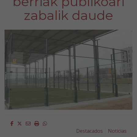
berriak publikoari
zabalik daude
Facebook
Twitter
Email
Imprimir
Whatsapp
Destacados
Noticias