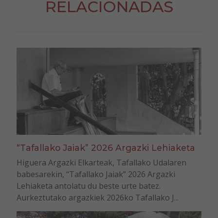
RELACIONADAS
“Tafallako Jaiak” 2026 Argazki Lehiaketa
Higuera Argazki Elkarteak, Tafallako Udalaren
babesarekin, “Tafallako Jaiak” 2026 Argazki
Lehiaketa antolatu du beste urte batez.
Aurkeztutako argazkiek 2026ko Tafallako J...