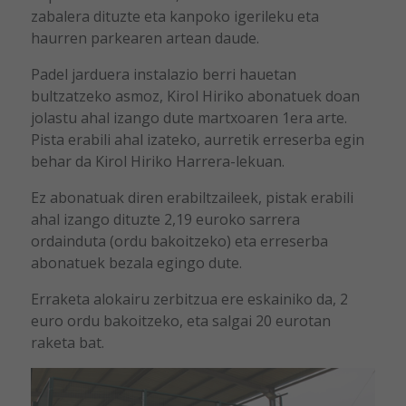
zabalera dituzte eta kanpoko igerileku eta
haurren parkearen artean daude.
Padel jarduera instalazio berri hauetan
bultzatzeko asmoz, Kirol Hiriko abonatuek doan
jolastu ahal izango dute martxoaren 1era arte.
Pista erabili ahal izateko, aurretik erreserba egin
behar da Kirol Hiriko Harrera-lekuan.
Ez abonatuak diren erabiltzaileek, pistak erabili
ahal izango dituzte 2,19 euroko sarrera
ordainduta (ordu bakoitzeko) eta erreserba
abonatuek bezala egingo dute.
Erraketa alokairu zerbitzua ere eskainiko da, 2
euro ordu bakoitzeko, eta salgai 20 eurotan
raketa bat.