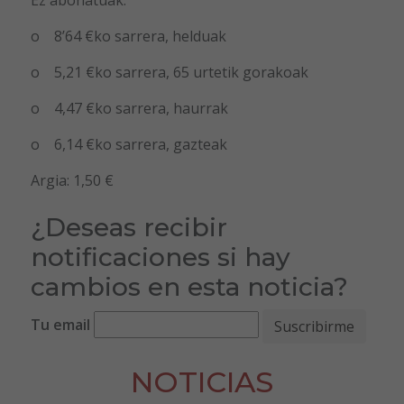
Ez abonatuak:
o 8’64 €ko sarrera, helduak
o 5,21 €ko sarrera, 65 urtetik gorakoak
o 4,47 €ko sarrera, haurrak
o 6,14 €ko sarrera, gazteak
Argia: 1,50 €
¿Deseas recibir
notificaciones si hay
cambios en esta noticia?
Tu email
NOTICIAS